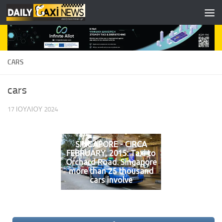
Skip to content
CARS
cars
17 ΙΟΥΛΊΟΥ 2024
SINGAPORE - CIRCA
FEBRUARY, 2015: Taxi to
Orchard Road. Singapore
more than 25 thousand
cars involve