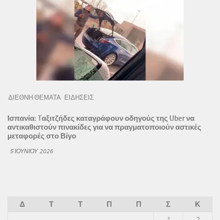
ΔΙΕΘΝΗ ΘΕΜΑΤΑ
ΕΙΔΗΣΕΙΣ
Ισπανία: Tαξιτζήδες καταγράφουν οδηγούς της Uber να
αντικαθιστούν πινακίδες για να πραγματοποιούν αστικές
μεταφορές στο Βίγο
5 ΙΟΥΝΊΟΥ 2026
Δ
Τ
Τ
Π
Π
Σ
Κ
1
2