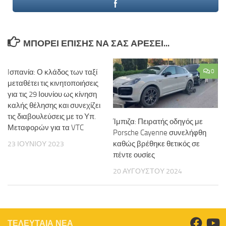
ΜΠΟΡΕΊ ΕΠΊΣΗΣ ΝΑ ΣΑΣ ΑΡΈΣΕΙ...
Iσπανία: Ο κλάδος των ταξί
0
μεταθέτει τις κινητοποιήσεις
για τις 29 Ιουνίου ως κίνηση
καλής θέλησης και συνεχίζει
τις διαβουλεύσεις με το Υπ.
Ίμπιζα: Πειρατής οδηγός με
Μεταφορών για τα VTC
Porsche Cayenne συνελήφθη
καθώς βρέθηκε θετικός σε
23 ΙΟΥΝΊΟΥ 2023
πέντε ουσίες
20 ΑΥΓΟΎΣΤΟΥ 2024
ΤΕΛΕΥΤΑΙΑ ΝΕΑ