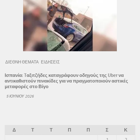
ΔΙΕΘΝΗ ΘΕΜΑΤΑ
ΕΙΔΗΣΕΙΣ
Ισπανία: Tαξιτζήδες καταγράφουν οδηγούς της Uber να
αντικαθιστούν πινακίδες για να πραγματοποιούν αστικές
μεταφορές στο Βίγο
5 ΙΟΥΝΊΟΥ 2026
Δ
Τ
Τ
Π
Π
Σ
Κ
1
2