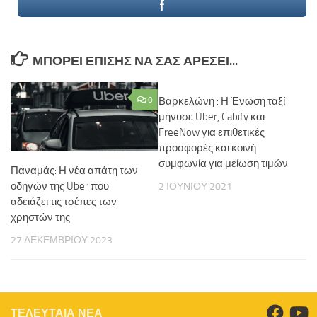
ΜΠΟΡΕΊ ΕΠΊΣΗΣ ΝΑ ΣΑΣ ΑΡΈΣΕΙ...
0
Βαρκελώνη : Η Ένωση ταξί
μήνυσε Uber, Cabify και
FreeNow για επιθετικές
προσφορές και κοινή
συμφωνία για μείωση τιμών
Παναμάς: Η νέα απάτη των
οδηγών της Uber που
2 ΙΟΥΝΊΟΥ 2021
αδειάζει τις τσέπες των
χρηστών της
27 ΔΕΚΕΜΒΡΊΟΥ 2023
ΤΕΛΕΥΤΑΙΑ ΝΕΑ