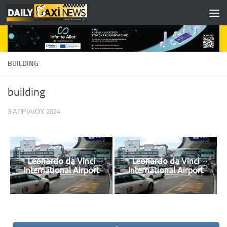
Skip to content
BUILDING
building
3 ΑΠΡΙΛΊΟΥ 2024
Leonardo da Vinci
Leonardo da Vinci
International Airport
International Airport