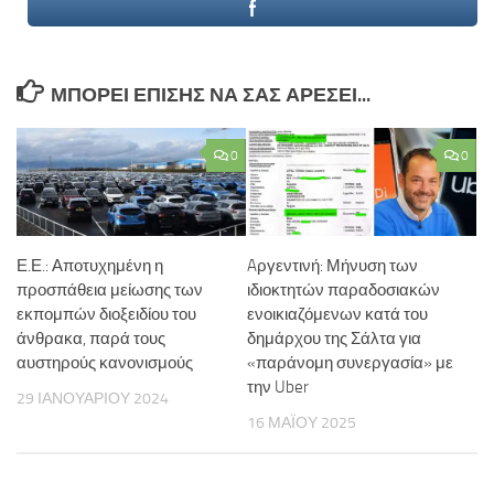
ΜΠΟΡΕΊ ΕΠΊΣΗΣ ΝΑ ΣΑΣ ΑΡΈΣΕΙ...
0
0
Ε.Ε.: Αποτυχημένη η
Aργεντινή: Μήνυση των
προσπάθεια μείωσης των
ιδιοκτητών παραδοσιακών
εκπομπών διοξειδίου του
ενοικιαζόμενων κατά του
άνθρακα, παρά τους
δημάρχου της Σάλτα για
αυστηρούς κανονισμούς
«παράνομη συνεργασία» με
την Uber
29 ΙΑΝΟΥΑΡΊΟΥ 2024
16 ΜΑΪ́ΟΥ 2025