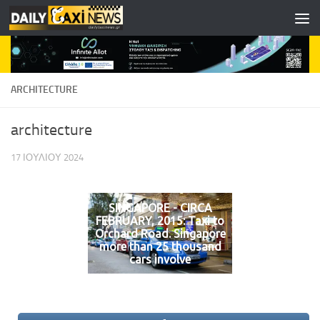
Skip to content
ARCHITECTURE
architecture
17 ΙΟΥΛΊΟΥ 2024
SINGAPORE - CIRCA
FEBRUARY, 2015: Taxi to
Orchard Road. Singapore
more than 25 thousand
cars involve