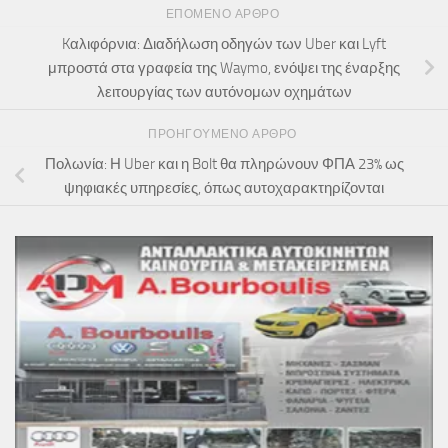
ΕΠΌΜΕΝΟ ΆΡΘΡΟ
Kαλιφόρνια: Διαδήλωση οδηγών των Uber και Lyft
μπροστά στα γραφεία της Waymo, ενόψει της έναρξης
λειτουργίας των αυτόνομων οχημάτων
ΠΡΟΗΓΟΎΜΕΝΟ ΆΡΘΡΟ
Πολωνία: Η Uber και η Bolt θα πληρώνουν ΦΠΑ 23% ως
ψηφιακές υπηρεσίες, όπως αυτοχαρακτηρίζονται