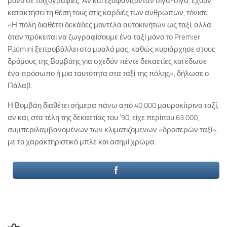
μόνο σε τοιχογραφίες. Αν και εξαφανίζονταν σιγά-σιγά, έχουν
κατακτήσει τη θέση τους στις καρδιές των ανθρώπων, τόνισε.
«Η πόλη διαθέτει δεκάδες μοντέλα αυτοκινήτων ως ταξί, αλλά
όταν πρόκειται να ζωγραφίσουμε ένα ταξί μόνο το Premier
Padmini ξεπροβάλλει στο μυαλό μας, καθώς κυριάρχησε στους
δρόμους της Βομβάης για σχεδόν πέντε δεκαετίες και έδωσε
ένα πρόσωπο ή μια ταυτότητα στα ταξί της πόλης», δήλωσε ο
Πάλαβ.
Η Βομβάη διαθέτει σήμερα πάνω από 40.000 μαυροκίτρινα ταξί,
αν και, στα τέλη της δεκαετίας του ’90, είχε περίπου 63.000,
συμπεριλαμβανομένων των κλιματιζόμενων «δροσερών ταξί»,
με το χαρακτηριστικό μπλε και ασημί χρώμα.