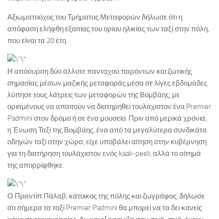
Αξιωματούχος του Τμήματος Μεταφορών δήλωσε ότι η
απόφαση ελήφθη εξαιτίας του ορίου ηλικίας των ταξί στην πόλη,
που είναι τα 20 έτη.
Η απόσυρση δύο άλλοτε πανταχού παρόντων και ζωτικής
σημασίας μέσων μαζικής μεταφοράς μέσα σε λίγες εβδομάδες
λύπησε τους λάτρεις των μεταφορών της Βομβάης, με
ορισμένους να απαιτούν να διατηρηθεί τουλάχιστον ένα Premier
Padmini στον δρόμο ή σε ένα μουσείο. Πριν από μερικά χρόνια,
η Ένωση Ταξί της Βομβάης, ένα από τα μεγαλύτερα συνδικάτα
οδηγών ταξί στην χώρα, είχε υποβάλει αίτηση στην κυβέρνηση
για τη διατήρηση τουλάχιστον ενός kaali-peeli, αλλά το αίτημά
της απορρίφθηκε.
Ο Πραντίπ Πάλαβ, κάτοικος της πόλης και ζωγράφος, δήλωσε
ότι σήμερα τα ταξί Premier Padmini θα μπορεί να τα δει κανείς