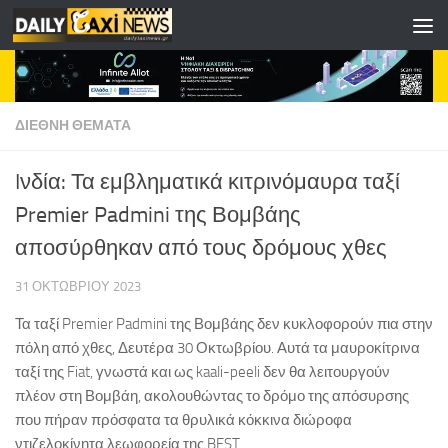
Skip to content
ΔΙΕΘΝΗ ΘΕΜΑΤΑ
Iνδία: Τα εμβληματικά κιτρινόμαυρα ταξί
Premier Padmini της Βομβάης
αποσύρθηκαν από τους δρόμους χθες
31 ΟΚΤΩΒΡΊΟΥ 2023
Τα ταξί Premier Padmini της Βομβάης δεν κυκλοφορούν πια στην
πόλη από χθες, Δευτέρα 30 Οκτωβρίου. Αυτά τα μαυροκίτρινα
ταξί της Fiat, γνωστά και ως kaali-peeli δεν θα λειτουργούν
πλέον στη Βομβάη, ακολουθώντας το δρόμο της απόσυρσης
που πήραν πρόσφατα τα θρυλικά κόκκινα διώροφα
ντιζελοκίνητα λεωφορεία της BEST.