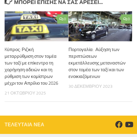
ΜΠΟΡΕΊ ΕΠΊΣΗΣ ΝΑ ΣΑΣ ΑΡΈΣΕΙ...
0
0
Kύπρος: Ριζική
Πορτογαλία: Αύξηση των
μεταρρύθμιση στον τομέα
περιπτώσεων
των ταξί με επίκεντρο τη
εκμετάλλευσης μεταναστών
χορήγηση αδειών και τη
στον τομέα των ταξί και των
ρύθμιση των κομίστρων
ενοικιαζόμενων
μέχρι τον Απρίλιο του 2026
30 ΔΕΚΕΜΒΡΊΟΥ 2023
21 ΟΚΤΩΒΡΊΟΥ 2025
ΤΕΛΕΥΤΑΙΑ ΝΕΑ