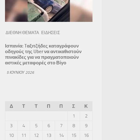
ΔΙΕΘΝΗ ΘΕΜΑΤΑ
ΕΙΔΗΣΕΙΣ
Ισπανία: Tαξιτζήδες καταγράφουν
οδηγούς της Uber να αντικαθιστούν
πινακίδες για να πραγματοποιούν
αστικές μεταφορές στο Βίγο
5 ΙΟΥΝΊΟΥ 2026
Δ
Τ
Τ
Π
Π
Σ
Κ
1
2
3
4
5
6
7
8
9
10
11
12
13
14
15
16