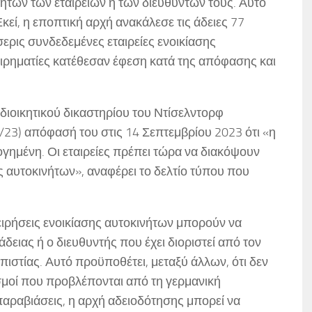
τητών των εταιρειών ή των διευθυντών τους. Αυτό
εί, η εποπτική αρχή ανακάλεσε τις άδειες 77
ερις συνδεδεμένες εταιρείες ενοικίασης
ειρηματίες κατέθεσαν έφεση κατά της απόφασης και
 διοικητικού δικαστηρίου του Ντίσελντορφ
1/23) απόφασή του στις 14 Σεπτεμβρίου 2023 ότι «η
ογημένη. Οι εταιρείες πρέπει τώρα να διακόψουν
ς αυτοκινήτων», αναφέρει το δελτίο τύπου που
ιχειρήσεις ενοικίασης αυτοκινήτων μπορούν να
δειας ή ο διευθυντής που έχει διοριστεί από τον
πιστίας. Αυτό προϋποθέτει, μεταξύ άλλων, ότι δεν
σμοί που προβλέπονται από τη γερμανική
παραβιάσεις, η αρχή αδειοδότησης μπορεί να