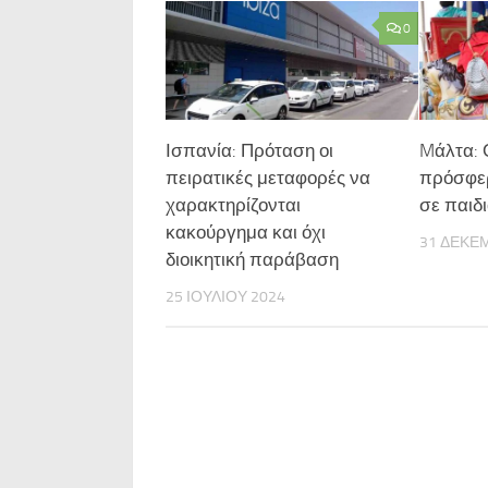
0
Ισπανία: Πρόταση οι
Mάλτα: 
πειρατικές μεταφορές να
πρόσφερ
χαρακτηρίζονται
σε παιδ
κακούργημα και όχι
31 ΔΕΚΕ
διοικητική παράβαση
25 ΙΟΥΛΊΟΥ 2024