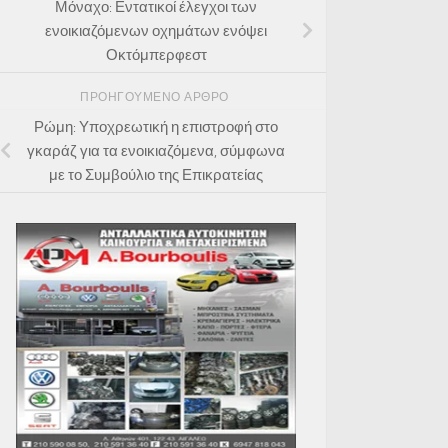
Μόναχο: Εντατικοί έλεγχοι των
ενοικιαζόμενων οχημάτων ενόψει
Οκτόμπερφεστ
ΠΡΟΗΓΟΎΜΕΝΟ ΆΡΘΡΟ
Ρώμη: Υποχρεωτική η επιστροφή στο
γκαράζ για τα ενοικιαζόμενα, σύμφωνα
με το Συμβούλιο της Επικρατείας