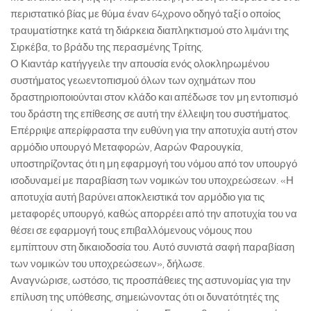
περιστατικό βίας με θύμα έναν 64χρονο οδηγό ταξί ο οποίος
τραυματίστηκε κατά τη διάρκεια διαπληκτισμού στο λιμάνι της
Σιρκέβα, το βράδυ της περασμένης Τρίτης.
Ο Κιαντάρ κατήγγειλε την απουσία ενός ολοκληρωμένου
συστήματος γεωεντοπισμού όλων των οχημάτων που
δραστηριοποιούνται στον κλάδο και απέδωσε τον μη εντοπισμό
του δράστη της επίθεσης σε αυτή την έλλειψη του συστήματος.
Επέρριψε απερίφραστα την ευθύνη για την αποτυχία αυτή στον
αρμόδιο υπουργό Μεταφορών, Ααρών Φαρουγκία,
υποστηρίζοντας ότι η μη εφαρμογή του νόμου από τον υπουργό
ισοδυναμεί με παραβίαση των νομικών του υποχρεώσεων. «Η
αποτυχία αυτή βαρύνει αποκλειστικά τον αρμόδιο για τις
μεταφορές υπουργό, καθώς απορρέει από την αποτυχία του να
θέσει σε εφαρμογή τους επιβαλλόμενους νόμους που
εμπίπτουν στη δικαιοδοσία του. Αυτό συνιστά σαφή παραβίαση
των νομικών του υποχρεώσεων», δήλωσε.
Αναγνώρισε, ωστόσο, τις προσπάθειες της αστυνομίας για την
επίλυση της υπόθεσης, σημειώνοντας ότι οι δυνατότητές της