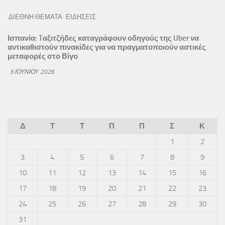
ΔΙΕΘΝΗ ΘΕΜΑΤΑ
ΕΙΔΗΣΕΙΣ
Ισπανία: Tαξιτζήδες καταγράφουν οδηγούς της Uber να
αντικαθιστούν πινακίδες για να πραγματοποιούν αστικές
μεταφορές στο Βίγο
5 ΙΟΥΝΊΟΥ 2026
Δ
Τ
Τ
Π
Π
Σ
Κ
1
2
3
4
5
6
7
8
9
10
11
12
13
14
15
16
17
18
19
20
21
22
23
24
25
26
27
28
29
30
31