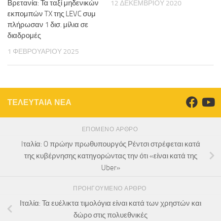
Βρετανία: Τα ταξί μηδενικών
12 ΔΕΚΕΜΒΡΊΟΥ 2020
εκπομπών TX της LEVC συμ
πλήρωσαν 1 δισ. μίλια σε
διαδρομές
1 ΦΕΒΡΟΥΑΡΊΟΥ 2025
ΤΕΛΕΥΤΑΙΑ ΝΕΑ
ΕΠΌΜΕΝΟ ΆΡΘΡΟ
Iταλία: O πρώην πρωθυπουργός Ρέντσι στρέφεται κατά
της κυβέρνησης κατηγορώντας την ότι «είναι κατά της
Uber»
ΠΡΟΗΓΟΎΜΕΝΟ ΆΡΘΡΟ
Ιταλία: Τα ευέλικτα τιμολόγια είναι κατά των χρηστών και
δώρο στις πολυεθνικές