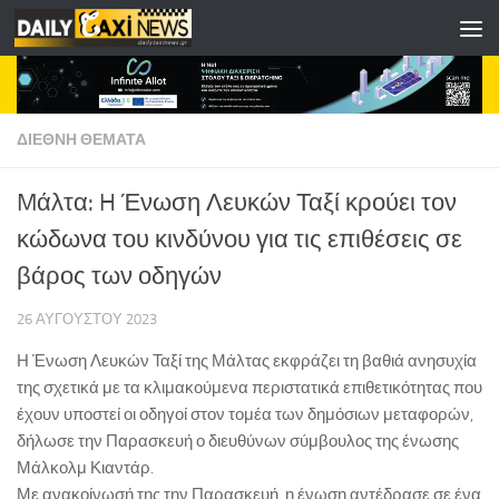
Skip to content
ΔΙΕΘΝΗ ΘΕΜΑΤΑ
Mάλτα: H Ένωση Λευκών Ταξί κρούει τον
κώδωνα του κινδύνου για τις επιθέσεις σε
βάρος των οδηγών
26 ΑΥΓΟΎΣΤΟΥ 2023
Η Ένωση Λευκών Ταξί της Μάλτας εκφράζει τη βαθιά ανησυχία
της σχετικά με τα κλιμακούμενα περιστατικά επιθετικότητας που
έχουν υποστεί οι οδηγοί στον τομέα των δημόσιων μεταφορών,
δήλωσε την Παρασκευή ο διευθύνων σύμβουλος της ένωσης
Μάλκολμ Κιαντάρ.
Με ανακοίνωσή της την Παρασκευή, η ένωση αντέδρασε σε ένα