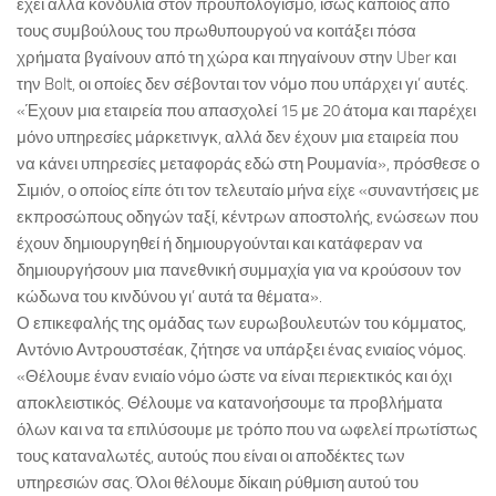
έχει άλλα κονδύλια στον προϋπολογισμό, ίσως κάποιος από
τους συμβούλους του πρωθυπουργού να κοιτάξει πόσα
χρήματα βγαίνουν από τη χώρα και πηγαίνουν στην Uber και
την Bolt, οι οποίες δεν σέβονται τον νόμο που υπάρχει γι’ αυτές.
«Έχουν μια εταιρεία που απασχολεί 15 με 20 άτομα και παρέχει
μόνο υπηρεσίες μάρκετινγκ, αλλά δεν έχουν μια εταιρεία που
να κάνει υπηρεσίες μεταφοράς εδώ στη Ρουμανία», πρόσθεσε ο
Σιμιόν, ο οποίος είπε ότι τον τελευταίο μήνα είχε «συναντήσεις με
εκπροσώπους οδηγών ταξί, κέντρων αποστολής, ενώσεων που
έχουν δημιουργηθεί ή δημιουργούνται και κατάφεραν να
δημιουργήσουν μια πανεθνική συμμαχία για να κρούσουν τον
κώδωνα του κινδύνου γι’ αυτά τα θέματα».
Ο επικεφαλής της ομάδας των ευρωβουλευτών του κόμματος,
Αντόνιο Αντρουστσέακ, ζήτησε να υπάρξει ένας ενιαίος νόμος.
«Θέλουμε έναν ενιαίο νόμο ώστε να είναι περιεκτικός και όχι
αποκλειστικός. Θέλουμε να κατανοήσουμε τα προβλήματα
όλων και να τα επιλύσουμε με τρόπο που να ωφελεί πρωτίστως
τους καταναλωτές, αυτούς που είναι οι αποδέκτες των
υπηρεσιών σας. Όλοι θέλουμε δίκαιη ρύθμιση αυτού του