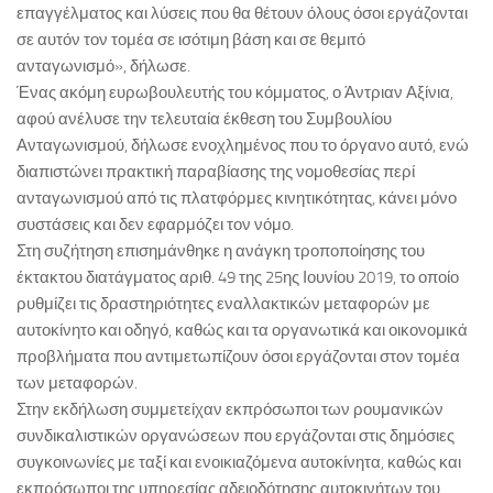
επαγγέλματος και λύσεις που θα θέτουν όλους όσοι εργάζονται
σε αυτόν τον τομέα σε ισότιμη βάση και σε θεμιτό
ανταγωνισμό», δήλωσε.
Ένας ακόμη ευρωβουλευτής του κόμματος, ο Άντριαν Αξίνια,
αφού ανέλυσε την τελευταία έκθεση του Συμβουλίου
Ανταγωνισμού, δήλωσε ενοχλημένος που το όργανο αυτό, ενώ
διαπιστώνει πρακτική παραβίασης της νομοθεσίας περί
ανταγωνισμού από τις πλατφόρμες κινητικότητας, κάνει μόνο
συστάσεις και δεν εφαρμόζει τον νόμο.
Στη συζήτηση επισημάνθηκε η ανάγκη τροποποίησης του
έκτακτου διατάγματος αριθ. 49 της 25ης Ιουνίου 2019, το οποίο
ρυθμίζει τις δραστηριότητες εναλλακτικών μεταφορών με
αυτοκίνητο και οδηγό, καθώς και τα οργανωτικά και οικονομικά
προβλήματα που αντιμετωπίζουν όσοι εργάζονται στον τομέα
των μεταφορών.
Στην εκδήλωση συμμετείχαν εκπρόσωποι των ρουμανικών
συνδικαλιστικών οργανώσεων που εργάζονται στις δημόσιες
συγκοινωνίες με ταξί και ενοικιαζόμενα αυτοκίνητα, καθώς και
εκπρόσωποι της υπηρεσίας αδειοδότησης αυτοκινήτων του