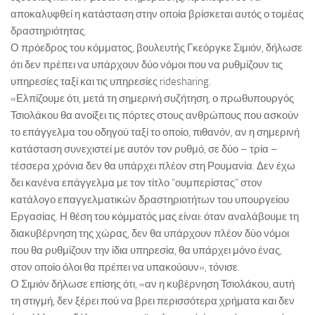
αποκαλυφθεί η κατάσταση στην οποία βρίσκεται αυτός ο τομέας
δραστηριότητας.
Ο πρόεδρος του κόμματος, βουλευτής Γκεόργκε Σιμιόν, δήλωσε
ότι δεν πρέπει να υπάρχουν δύο νόμοι που να ρυθμίζουν τις
υπηρεσίες ταξί και τις υπηρεσίες ridesharing.
«Ελπίζουμε ότι, μετά τη σημερινή συζήτηση, ο πρωθυπουργός
Τσιολάκου θα ανοίξει τις πόρτες στους ανθρώπους που ασκούν
το επάγγελμα του οδηγού ταξί το οποίο, πιθανόν, αν η σημερινή
κατάσταση συνεχιστεί με αυτόν τον ρυθμό, σε δύο – τρία –
τέσσερα χρόνια δεν θα υπάρχει πλέον στη Ρουμανία. Δεν έχω
δει κανένα επάγγελμα με τον τίτλο “ουμπερίστας” στον
κατάλογο επαγγελματικών δραστηριοτήτων του υπουργείου
Εργασίας. Η θέση του κόμματός μας είναι: όταν αναλάβουμε τη
διακυβέρνηση της χώρας, δεν θα υπάρχουν πλέον δύο νόμοι
που θα ρυθμίζουν την ίδια υπηρεσία, θα υπάρχει μόνο ένας,
στον οποίο όλοι θα πρέπει να υπακούουν», τόνισε.
Ο Σιμιόν δήλωσε επίσης ότι, «αν η κυβέρνηση Τσιολάκου, αυτή
τη στιγμή, δεν ξέρει πού να βρει περισσότερα χρήματα και δεν