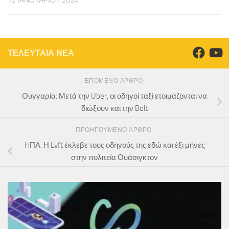
12 ΙΑΝΟΥΑΡΊΟΥ 2024
ΤΕΛΕΥΤΑΙΑ ΝΕΑ
ΕΠΌΜΕΝΟ ΆΡΘΡΟ
Ουγγαρία: Μετά την Uber, οι οδηγοί ταξί ετοιμάζονται να
διώξουν και την Bolt
ΠΡΟΗΓΟΎΜΕΝΟ ΆΡΘΡΟ
HΠΑ: Η Lyft έκλεβε τους οδηγούς της εδώ και έξι μήνες
στην πολιτεία Ουάσιγκτον