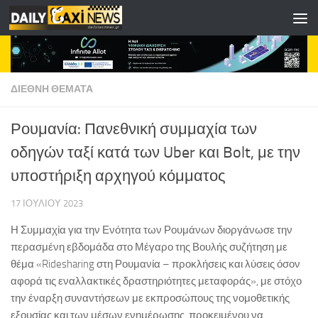
Skip to content
ΔΙΕΘΝΗ ΘΕΜΑΤΑ
Ρουμανία: Πανεθνική συμμαχία των
οδηγών ταξί κατά των Uber και Bolt, με την
υποστήριξη αρχηγού κόμματος
17 ΙΟΥΛΊΟΥ 2023
Η Συμμαχία για την Ενότητα των Ρουμάνων διοργάνωσε την
περασμένη εβδομάδα στο Μέγαρο της Βουλής συζήτηση με
θέμα «Ridesharing στη Ρουμανία – προκλήσεις και λύσεις όσον
αφορά τις εναλλακτικές δραστηριότητες μεταφοράς», με στόχο
την έναρξη συναντήσεων με εκπροσώπους της νομοθετικής
εξουσίας και των μέσων ενημέρωσης, προκειμένου να