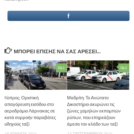
ΜΠΟΡΕΊ ΕΠΊΣΗΣ ΝΑ ΣΑΣ ΑΡΈΣΕΙ...
0
0
Kύπρος: Οριστική
Μαδρίτη: Το Ανώτατο
απαγόρευση εισόδου στο
Δικαστήριο ακυρώνει τις
αεροδρόμιο Λάρνακας σε
ζώνες χαμηλών εκπομπών
κατά συρροήν παραβάτες
ρύπων, που επηρεάζουν
οδηγούς ταξί
άμεσα τον κλάδο των ταξί
15 ΙΟΥΛΊΟΥ 2024
22 ΣΕΠΤΕΜΒΡΊΟΥ 2024