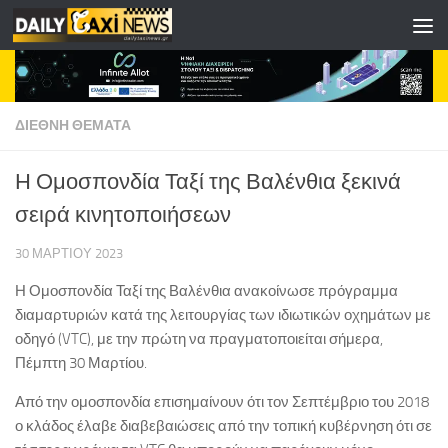
Skip to content
ΔΙΕΘΝΗ ΘΕΜΑΤΑ
Η Ομοσπονδία Ταξί της Βαλένθια ξεκινά
σειρά κινητοποιήσεων
30 ΜΑΡΤΊΟΥ 2023
Η Ομοσπονδία Ταξί της Βαλένθια ανακοίνωσε πρόγραμμα
διαμαρτυριών κατά της λειτουργίας των ιδιωτικών οχημάτων με
οδηγό (VTC), με την πρώτη να πραγματοποιείται σήμερα,
Πέμπτη 30 Μαρτίου.
Από την ομοσπονδία επισημαίνουν ότι τον Σεπτέμβριο του 2018
ο κλάδος έλαβε διαβεβαιώσεις από την τοπική κυβέρνηση ότι σε