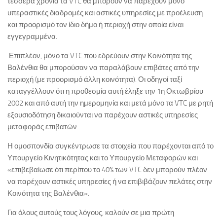
τέσσερα χρόνια τα VTC θα μπορούν να παρέχουν μόνο
υπεραστικές διαδρομές και αστικές υπηρεσίες με προέλευση
και προορισμό τον ίδιο δήμο ή περιοχή στην οποία είναι
εγγεγραμμένα.
Επιπλέον, μόνο τα VTC που εδρεύουν στην Κοινότητα της
Βαλένθια θα μπορούσαν να παραλάβουν επιβάτες από την
περιοχή (με προορισμό άλλη κοινότητα). Οι οδηγοί ταξί
καταγγέλλουν ότι η προθεσμία αυτή έληξε την 1η Οκτωβρίου
2002 και από αυτή την ημερομηνία και μετά μόνο τα VTC με ρητή
εξουσιοδότηση δικαιούνται να παρέχουν αστικές υπηρεσίες
μεταφοράς επιβατών.
Η ομοσπονδία συγκέντρωσε τα στοιχεία που παρέχονται από το
Υπουργείο Κινητικότητας και το Υπουργείο Μεταφορών και
«επιβεβαίωσε ότι περίπου το 40% των VTC δεν μπορούν πλέον
να παρέχουν αστικές υπηρεσίες ή να επιβιβάζουν πελάτες στην
Κοινότητα της Βαλένθια».
Για όλους αυτούς τους λόγους, καλούν σε μια πρώτη