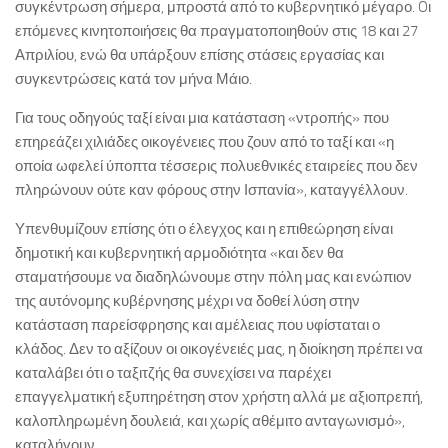
συγκέντρωση σήμερα, μπροστά από το κυβερνητικό μέγαρο. Oι
επόμενες κινητοποιήσεις θα πραγματοποιηθούν στις 18 και 27
Απριλίου, ενώ θα υπάρξουν επίσης στάσεις εργασίας και
συγκεντρώσεις κατά τον μήνα Μάιο.
Για τους οδηγούς ταξί είναι μια κατάσταση «ντροπής» που
επηρεάζει χιλιάδες οικογένειες που ζουν από το ταξί και «η
οποία ωφελεί ύποπτα τέσσερις πολυεθνικές εταιρείες που δεν
πληρώνουν ούτε καν φόρους στην Ισπανία», καταγγέλλουν.
Υπενθυμίζουν επίσης ότι ο έλεγχος και η επιθεώρηση είναι
δημοτική και κυβερνητική αρμοδιότητα «και δεν θα
σταματήσουμε να διαδηλώνουμε στην πόλη μας και ενώπιον
της αυτόνομης κυβέρνησης μέχρι να δοθεί λύση στην
κατάσταση παρείσφρησης και αμέλειας που υφίσταται ο
κλάδος. Δεν το αξίζουν οι οικογένειές μας, η διοίκηση πρέπει να
καταλάβει ότι ο ταξιτζής θα συνεχίσει να παρέχει
επαγγελματική εξυπηρέτηση στον χρήστη αλλά με αξιοπρεπή,
καλοπληρωμένη δουλειά, και χωρίς αθέμιτο ανταγωνισμό»,
καταλήγουν.