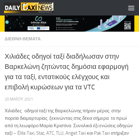
Skip to content
ΔΙΕΘΝΗ ΘΕΜΑΤΑ
Χιλιάδες οδηγοί ταξί διαδήλωσαν στην
Βαρκελώνη ζητώντας δημόσια εφαρμογή
για τα ταξί, εντατικούς ελέγχους και
επιβολή κυρώσεων για τα VTC
20 ΜΑΪ́ΟΥ 2021
Χιλιάδες οδηγοί ταξί της Βαρκελώνης πήραν μέρος στην
πορεία διαμαρτυρίας ξεκινώντας στις δέκα σήμερα το πρωί
από τη λεωφόρο Μαρία Κριστίνα. Συνολικά έξι ενώσεις οδηγών
ταξί – Élite Taxi, Stac, ATC, TLU, Anget Taxi και Pak Taxi στήριξαν