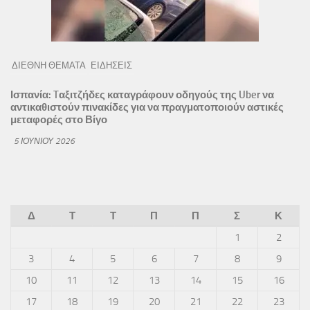
ΔΙΕΘΝΗ ΘΕΜΑΤΑ
ΕΙΔΗΣΕΙΣ
Ισπανία: Tαξιτζήδες καταγράφουν οδηγούς της Uber να
αντικαθιστούν πινακίδες για να πραγματοποιούν αστικές
μεταφορές στο Βίγο
5 ΙΟΥΝΊΟΥ 2026
Δ
Τ
Τ
Π
Π
Σ
Κ
1
2
3
4
5
6
7
8
9
10
11
12
13
14
15
16
17
18
19
20
21
22
23