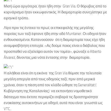
Μισή ώρα αργότερα, ήταν ήδη στην Gran Via. Ο θόρυβος από το
κορνάρισμα ήταν εκκωφαντικός. Η διαμαρτυρία συνεχίστηκε με
ειρηνικό τρόπο.
Λίγο πριν τις έντεκα το πρωί, οι επικεφαλής της μεγάλης
πορείας των ταξί έφτανε ήδη στην οδό Muntaner. Οι οδηγοί ήταν
ενθουσιασμένοι. Κατανοούσαν ότι η διαμαρτυρία τους είχε ήδη
αναμφισβήτητη επιτυχία. «Ας δούμε ποιος είναι ο διάβολος που
προσπαθεί να εξαλείψει αυτόν τον τομέα», φώναξε ο Alberto
Álvarez, δίνοντας μια νότα έντασης στην διαμαρτυρία.
Η αλήθεια είναι ότι η εικόνα της Gran Via θύμισε την τελευταία
μεγάλη απεργία από τους οδηγούς ταξί, πριν από μερικά
χρόνια, όταν η πίεση από τον κλάδο ώθησε τη Generalitat (
Κυβέρνηση της Καταλανίας) να εκπονήσει νομοθετικό
διάταγμα που έκτοτε περιορίζει σοβαρά τις δραστηριότητα
ενοικίασης αυτοκινήτων με οδηγό, αυτά που είναι γνωστά ως
VTC.