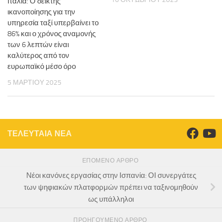
Ιταλία: Ο δείκτης
ικανοποίησης για την
υπηρεσία ταξί υπερβαίνει το
86% και ο χρόνος αναμονής
των 6 λεπτών είναι
καλύτερος από τον
ευρωπαϊκό μέσο όρο
5 ΜΑΡΤΊΟΥ 2025
ΤΕΛΕΥΤΑΙΑ ΝΕΑ
ΕΠΌΜΕΝΟ ΆΡΘΡΟ
Νέοι κανόνες εργασίας στην Ισπανία: ΟΙ συνεργάτες
των ψηφιακών πλατφορμών πρέπει να ταξινομηθούν
ως υπάλληλοι
ΠΡΟΗΓΟΎΜΕΝΟ ΆΡΘΡΟ