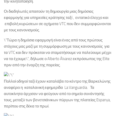
την κινητοποίηση.
Οι διαδηλωτές απαιτούν τη δημιουργία μιας δημόσιας
εφαρμογής για υπηρεσίες κράτησης ταξί , εντατικό έλεγχο και
επιβολή κυρώσεων σε οχήματα VTC που δεν συμμορφώνονται
με τους κανονισμούς.
\”Τώρα η δημόσια εφαρμογή είναι ένας από τους πρώτους
στόχους μας μαζί με τη συμμόρφωση με τους κανονισμούς για
τα VTC και δεν πρόκειται να σταματήσουμε να παλεύουμε μέχρι
να τα έχουμε\”, δήλωσε ο Alberto Álvarez εκπρόσωπος της Elite
πριν από την έναρξη της πορείας.
Πολλοί οδηγοί ταξί έχουν καταλάβει το κέντρο της Βαρκελώνης
αναφέρει η καταλανική εφημερίδα La Vanguardia. Τα
αυτοκίνητα άρχισαν να φεύγουν από το σημείο συνάντησής
τους, μεταξύ των βενετσιάνικων πύργων της πλατείας Espanya,
περίπου στις δέκα το πρωί.