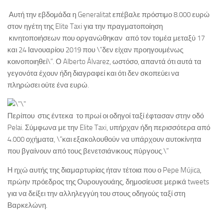
Αυτή την εβδομάδα η Generalitat επέβαλε πρόστιμο 8.000 ευρώ
στον ηγέτη της Elite Taxi για την πραγματοποίηση
κινητοποιήσεων που οργανώθηκαν από τον τομέα μεταξύ 17
και 24 Ιανουαρίου 2019 που \”δεν είχαν προηγουμένως
κοινοποιηθεί\”. Ο Alberto Álvarez, ωστόσο, απαντά ότι αυτά τα
γεγονότα έχουν ήδη διαγραφεί και ότι δεν σκοπεύει να
πληρώσει ούτε ένα ευρώ.
Περίπου στις έντεκα το πρωί οι οδηγοί ταξί έφτασαν στην οδό
Pelai. Σύμφωνα με την Elite Taxi, υπήρχαν ήδη περισσότερα από
4.000 οχήματα, \”και εξακολουθούν να υπάρχουν αυτοκίνητα
που βγαίνουν από τους βενετσιάνικους πύργους.\”
Η ηχώ αυτής της διαμαρτυρίας ήταν τέτοια που ο Pepe Mújica,
πρώην πρόεδρος της Ουρουγουάης, δημοσίευσε μερικά tweets
για να δείξει την αλληλεγγύη του στους οδηγούς ταξί στη
Βαρκελώνη.