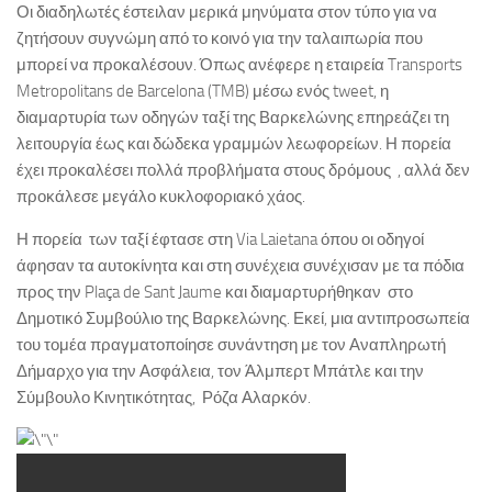
Οι διαδηλωτές έστειλαν μερικά μηνύματα στον τύπο για να
ζητήσουν συγνώμη από το κοινό για την ταλαιπωρία που
μπορεί να προκαλέσουν. Όπως ανέφερε η εταιρεία Transports
Metropolitans de Barcelona (TMB) μέσω ενός tweet, η
διαμαρτυρία των οδηγών ταξί της Βαρκελώνης επηρεάζει τη
λειτουργία έως και δώδεκα γραμμών λεωφορείων. Η πορεία
έχει προκαλέσει πολλά προβλήματα στους δρόμους , αλλά δεν
προκάλεσε μεγάλο κυκλοφοριακό χάος.
Η πορεία των ταξί έφτασε στη Via Laietana όπου οι οδηγοί
άφησαν τα αυτοκίνητα και στη συνέχεια συνέχισαν με τα πόδια
προς την Plaça de Sant Jaume και διαμαρτυρήθηκαν στο
Δημοτικό Συμβούλιο της Βαρκελώνης. Εκεί, μια αντιπροσωπεία
του τομέα πραγματοποίησε συνάντηση με τον Αναπληρωτή
Δήμαρχο για την Ασφάλεια, τον Άλμπερτ Μπάτλε και την
Σύμβουλο Κινητικότητας, Ρόζα Αλαρκόν.