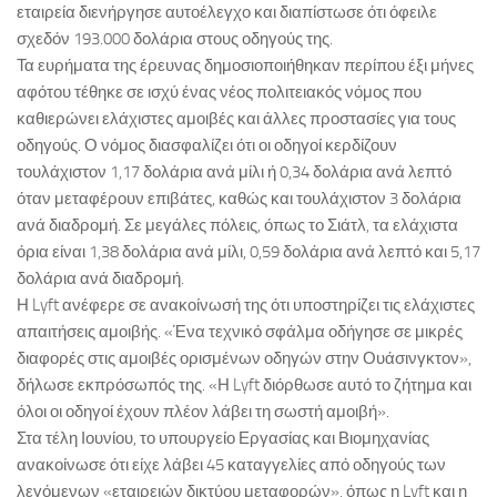
εταιρεία διενήργησε αυτοέλεγχο και διαπίστωσε ότι όφειλε
σχεδόν 193.000 δολάρια στους οδηγούς της.
Τα ευρήματα της έρευνας δημοσιοποιήθηκαν περίπου έξι μήνες
αφότου τέθηκε σε ισχύ ένας νέος πολιτειακός νόμος που
καθιερώνει ελάχιστες αμοιβές και άλλες προστασίες για τους
οδηγούς. Ο νόμος διασφαλίζει ότι οι οδηγοί κερδίζουν
τουλάχιστον 1,17 δολάρια ανά μίλι ή 0,34 δολάρια ανά λεπτό
όταν μεταφέρουν επιβάτες, καθώς και τουλάχιστον 3 δολάρια
ανά διαδρομή. Σε μεγάλες πόλεις, όπως το Σιάτλ, τα ελάχιστα
όρια είναι 1,38 δολάρια ανά μίλι, 0,59 δολάρια ανά λεπτό και 5,17
δολάρια ανά διαδρομή.
Η Lyft ανέφερε σε ανακοίνωσή της ότι υποστηρίζει τις ελάχιστες
απαιτήσεις αμοιβής. «Ένα τεχνικό σφάλμα οδήγησε σε μικρές
διαφορές στις αμοιβές ορισμένων οδηγών στην Ουάσινγκτον»,
δήλωσε εκπρόσωπός της. «Η Lyft διόρθωσε αυτό το ζήτημα και
όλοι οι οδηγοί έχουν πλέον λάβει τη σωστή αμοιβή».
Στα τέλη Ιουνίου, το υπουργείο Εργασίας και Βιομηχανίας
ανακοίνωσε ότι είχε λάβει 45 καταγγελίες από οδηγούς των
λεγόμενων «εταιρειών δικτύου μεταφορών», όπως η Lyft και η