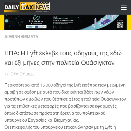
Skip to content
ΔΙΕΘΝΗ ΘΕΜΑΤΑ
HΠΑ: Η Lyft έκλεβε τους οδηγούς της εδώ
και έξι μήνες στην πολιτεία Ουάσιγκτον
17 ΙΟΥΛΊΟΥ 2023
Περισσότεροι από 15.000 οδηγοί της Lyft εισέπρατταν μειωμένη
αμοιβή σε σχέση με αυτά που δικαιούνται βάσει των νέων
προτύπων αμοιβών που θέσπισε φέτος η πολιτεία Ουάσινγκτον
για τις επιβατικές μεταφορές που βασίζονται σε εφαρμογές,
όπως διαπίστωσε πρόσφατη έρευνα του πολιτειακού
υπουργείου Εργασίας και Βιομηχανίας.
Οι επικεφαλής του υπουργείου επικοινώνησαν με τη Lyft, η