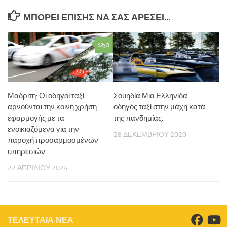
ΜΠΟΡΕΊ ΕΠΊΣΗΣ ΝΑ ΣΑΣ ΑΡΈΣΕΙ...
0
Μαδρίτη: Οι οδηγοί ταξί
Σουηδία Μια Ελληνίδα
αρνούνται την κοινή χρήση
οδηγός ταξί στην μάχη κατά
εφαρμογής με τα
της πανδημίας.
ενοικιαζόμενα για την
28 ΔΕΚΕΜΒΡΊΟΥ 2020
παροχή προσαρμοσμένων
υπηρεσιών
22 ΑΠΡΙΛΊΟΥ 2024
ΤΕΛΕΥΤΑΙΑ ΝΕΑ