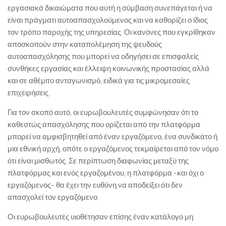
εργασιακά δικαιώματα που αυτή η σύμβαση συνεπάγεται ή να
είναι πράγματι αυτοαπασχολούμενος και να καθορίζει ο ίδιος
τον τρόπο παροχής της υπηρεσίας. Οι κανόνες που εγκρίθηκαν
αποσκοπούν στην καταπολέμηση της ψευδούς
αυτοαπασχόλησης που μπορεί να οδηγήσει σε επισφαλείς
συνθήκες εργασίας και έλλειψη κοινωνικής προστασίας αλλά
και σε αθέμιτο ανταγωνισμό, ειδικά για τις μικρομεσαίες
επιχειρήσεις.
Για τον σκοπό αυτό, οι ευρωβουλευτές συμφώνησαν ότι το
καθεστώς απασχόλησης που ορίζεται από την πλατφόρμα
μπορεί να αμφισβητηθεί από έναν εργαζόμενο, ένα συνδικάτο ή
μια εθνική αρχή, οπότε ο εργαζόμενος τεκμαίρεται από τον νόμο
ότι είναι μισθωτός. Σε περίπτωση διαφωνίας μεταξύ της
πλατφόρμας και ενός εργαζομένου, η πλατφόρμα -και όχι ο
εργαζόμενος- θα έχει την ευθύνη να αποδείξει ότι δεν
απασχολεί τον εργαζόμενο.
Οι ευρωβουλευτές υιοθέτησαν επίσης έναν κατάλογο μη