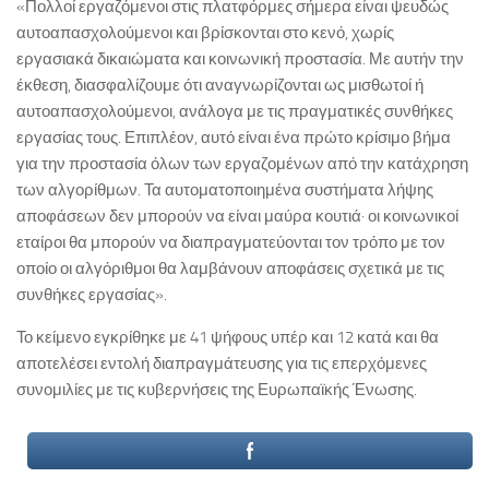
«Πολλοί εργαζόμενοι στις πλατφόρμες σήμερα είναι ψευδώς
αυτοαπασχολούμενοι και βρίσκονται στο κενό, χωρίς
εργασιακά δικαιώματα και κοινωνική προστασία. Με αυτήν την
έκθεση, διασφαλίζουμε ότι αναγνωρίζονται ως μισθωτοί ή
αυτοαπασχολούμενοι, ανάλογα με τις πραγματικές συνθήκες
εργασίας τους. Επιπλέον, αυτό είναι ένα πρώτο κρίσιμο βήμα
για την προστασία όλων των εργαζομένων από την κατάχρηση
των αλγορίθμων. Τα αυτοματοποιημένα συστήματα λήψης
αποφάσεων δεν μπορούν να είναι μαύρα κουτιά· οι κοινωνικοί
εταίροι θα μπορούν να διαπραγματεύονται τον τρόπο με τον
οποίο οι αλγόριθμοι θα λαμβάνουν αποφάσεις σχετικά με τις
συνθήκες εργασίας».
Το κείμενο εγκρίθηκε με 41 ψήφους υπέρ και 12 κατά και θα
αποτελέσει εντολή διαπραγμάτευσης για τις επερχόμενες
συνομιλίες με τις κυβερνήσεις της Ευρωπαϊκής Ένωσης.