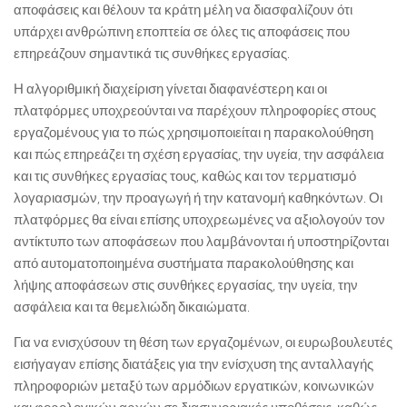
αποφάσεις και θέλουν τα κράτη μέλη να διασφαλίζουν ότι
υπάρχει ανθρώπινη εποπτεία σε όλες τις αποφάσεις που
επηρεάζουν σημαντικά τις συνθήκες εργασίας.
Η αλγοριθμική διαχείριση γίνεται διαφανέστερη και οι
πλατφόρμες υποχρεούνται να παρέχουν πληροφορίες στους
εργαζομένους για το πώς χρησιμοποιείται η παρακολούθηση
και πώς επηρεάζει τη σχέση εργασίας, την υγεία, την ασφάλεια
και τις συνθήκες εργασίας τους, καθώς και τον τερματισμό
λογαριασμών, την προαγωγή ή την κατανομή καθηκόντων. Οι
πλατφόρμες θα είναι επίσης υποχρεωμένες να αξιολογούν τον
αντίκτυπο των αποφάσεων που λαμβάνονται ή υποστηρίζονται
από αυτοματοποιημένα συστήματα παρακολούθησης και
λήψης αποφάσεων στις συνθήκες εργασίας, την υγεία, την
ασφάλεια και τα θεμελιώδη δικαιώματα.
Για να ενισχύσουν τη θέση των εργαζομένων, οι ευρωβουλευτές
εισήγαγαν επίσης διατάξεις για την ενίσχυση της ανταλλαγής
πληροφοριών μεταξύ των αρμόδιων εργατικών, κοινωνικών