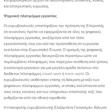
και φορολογικών αρχών σε διασυνοριακές υποθέσεις, καθώς
και αποτρεπτικές κυρώσεις.
Ψηφιακή πλατφόρμα εργασίας
Οι ευρωβουλευτές υποστηρίζουν την πρόταση της Επιτροπής
ότι οι κανόνες πρέπει να εφαρμόζονται σε όλες τις ψηφιακές
πλατφόρμες εργασίας, ανεξάρτητα από τον τόπο
εγκατάστασής τους και υπό την προϋπόθεση ότι η εργασία
εκτελείται στην Ευρωπαϊκή Ένωση. Ο ορισμός της ψηφιακής
πλατφόρμας εργασίας διευκρινίζεται περαιτέρω ώστε να
περιλαμβάνει πλατφόρμες που παρέχουν ανάθεση από τρίτους
ή κατανομή εργασιών για μια μεγάλη ομάδα πελατών στο
διαδίκτυο (πλατφόρμες crowd-work ή micro-work). Οι
ευρωβουλευτές υιοθέτησαν επίσης τη διάκριση μεταξύ των
ψηφιακών πλατφορμών εργασίας, οι οποίες καλύπτονται από
τους νέους κανόνες και των υπηρεσιών αποστολής ταξί, που
ρυθμίζονται από την εθνική νομοθεσία.
Η επικεφαλής ευρωβουλευτής Ελιζαμπέτα Γκουαλμίνι, δήλωσε: