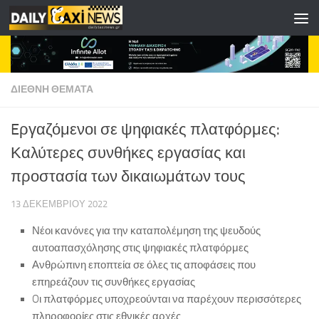
Skip to content
ΔΙΕΘΝΗ ΘΕΜΑΤΑ
Eργαζόμενοι σε ψηφιακές πλατφόρμες:
Καλύτερες συνθήκες εργασίας και
προστασία των δικαιωμάτων τους
13 ΔΕΚΕΜΒΡΊΟΥ 2022
Νέοι κανόνες για την καταπολέμηση της ψευδούς
αυτοαπασχόλησης στις ψηφιακές πλατφόρμες
Ανθρώπινη εποπτεία σε όλες τις αποφάσεις που
επηρεάζουν τις συνθήκες εργασίας
Oι πλατφόρμες υποχρεούνται να παρέχουν περισσότερες
πληροφορίες στις εθνικές αρχές