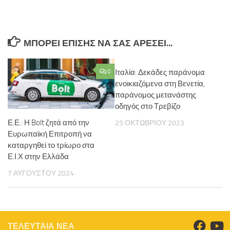
ΜΠΟΡΕΊ ΕΠΊΣΗΣ ΝΑ ΣΑΣ ΑΡΈΣΕΙ...
0
Ιταλία: Δεκάδες παράνομα
ενοικιαζόμενα στη Βενετία,
παράνομος μετανάστης
οδηγός στο Τρεβίζο
Ε.Ε.: Η Bolt ζητά από την
25 ΟΚΤΩΒΡΊΟΥ 2023
Ευρωπαϊκή Επιτροπή να
καταργηθεί το τρίωρο στα
Ε.Ι.Χ στην Ελλάδα
7 ΑΥΓΟΎΣΤΟΥ 2024
ΤΕΛΕΥΤΑΙΑ ΝΕΑ