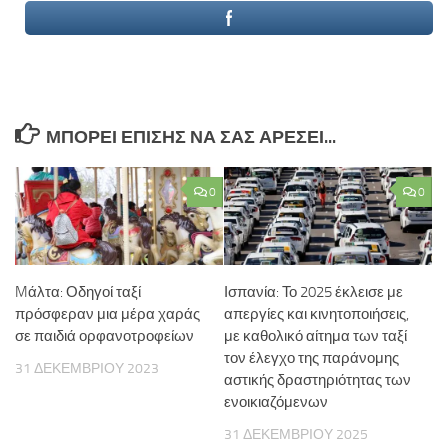
ΜΠΟΡΕΊ ΕΠΊΣΗΣ ΝΑ ΣΑΣ ΑΡΈΣΕΙ...
0
0
Mάλτα: Οδηγοί ταξί
Ισπανία: Το 2025 έκλεισε με
πρόσφεραν μια μέρα χαράς
απεργίες και κινητοποιήσεις,
σε παιδιά ορφανοτροφείων
με καθολικό αίτημα των ταξί
τον έλεγχο της παράνομης
31 ΔΕΚΕΜΒΡΊΟΥ 2023
αστικής δραστηριότητας των
ενοικιαζόμενων
31 ΔΕΚΕΜΒΡΊΟΥ 2025