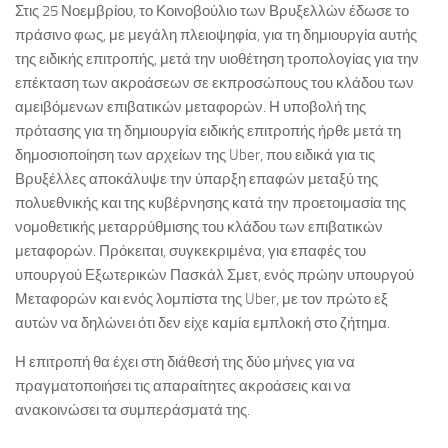
Στις 25 Νοεμβρίου, το Κοινοβούλιο των Βρυξελλών έδωσε το
πράσινο φως, με μεγάλη πλειοψηφία, για τη δημιουργία αυτής
της ειδικής επιτροπής, μετά την υιοθέτηση τροπολογίας για την
επέκταση των ακροάσεων σε εκπροσώπους του κλάδου των
αμειβόμενων επιβατικών μεταφορών. Η υποβολή της
πρότασης για τη δημιουργία ειδικής επιτροπής ήρθε μετά τη
δημοσιοποίηση των αρχείων της Uber, που ειδικά για τις
Βρυξέλλες αποκάλυψε την ύπαρξη επαφών μεταξύ της
πολυεθνικής και της κυβέρνησης κατά την προετοιμασία της
νομοθετικής μεταρρύθμισης του κλάδου των επιβατικών
μεταφορών. Πρόκειται, συγκεκριμένα, για επαφές του
υπουργού Εξωτερικών Πασκάλ Σμετ, ενός πρώην υπουργού
Μεταφορών και ενός λομπίστα της Uber, με τον πρώτο εξ
αυτών να δηλώνει ότι δεν είχε καμία εμπλοκή στο ζήτημα.
Η επιτροπή θα έχει στη διάθεσή της δύο μήνες για να
πραγματοποιήσει τις απαραίτητες ακροάσεις και να
ανακοινώσει τα συμπεράσματά της.