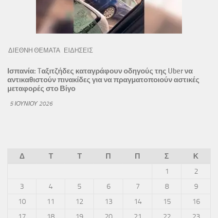
ΔΙΕΘΝΗ ΘΕΜΑΤΑ
ΕΙΔΗΣΕΙΣ
Ισπανία: Tαξιτζήδες καταγράφουν οδηγούς της Uber να
αντικαθιστούν πινακίδες για να πραγματοποιούν αστικές
μεταφορές στο Βίγο
5 ΙΟΥΝΊΟΥ 2026
Δ
Τ
Τ
Π
Π
Σ
Κ
1
2
3
4
5
6
7
8
9
10
11
12
13
14
15
16
17
18
19
20
21
22
23