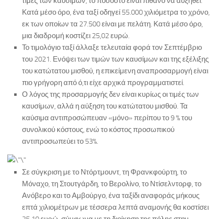
τιμές των καυσίμων, το ποσοστό είναι πιθανό να αυξηθεί.
Κατά μέσο όρο, ένα ταξί οδηγεί 55.000 χιλιόμετρα το χρόνο,
εκ των οποίων τα 27.500 είναι με πελάτη. Κατά μέσο όρο,
μια διαδρομή κοστίζει 25,02 ευρώ.
Το τιμολόγιο ταξί άλλαξε τελευταία φορά τον Σεπτέμβριο
του 2021. Ενόψει των τιμών των καυσίμων και της εξέλιξης
του κατώτατου μισθού, η επικείμενη αναπροσαρμογή είναι
πιο γρήγορη από ό,τι είχε αρχικά προγραμματιστεί.
Ο λόγος της προσαρμογής δεν είναι κυρίως οι τιμές των
καυσίμων, αλλά η αύξηση του κατώτατου μισθού. Τα
καύσιμα αντιπροσώπευαν «μόνο» περίπου το 9 % του
συνολικού κόστους, ενώ το κόστος προσωπικού
αντιπροσωπεύει το 53%.
Σε σύγκριση με το Ντόρτμουντ, τη Φρανκφούρτη, το
Μόναχο, τη Στουτγάρδη, το Βερολίνο, το Ντίσελντορφ, το
Ανόβερο και το Αμβούργο, ένα ταξίδι αναφοράς μήκους
επτά χιλιομέτρων με τέσσερα λεπτά αναμονής θα κοστίσει