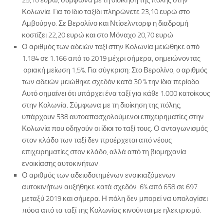
25,10 ευρώ, σύμφωνα με τη διοίκηση της πόλης στην
Κολωνία. Για το ίδιο ταξίδι πληρώνετε 23,10 ευρώ στο
Αμβούργο. Σε Βερολίνο και Ντίσελντορφ η διαδρομή
κοστίζει 22,20 ευρώ και στο Μόναχο 20,70 ευρώ.
Ο αριθμός των αδειών ταξί στην Κολωνία μειώθηκε από
1.184 σε 1.166 από το 2019 μέχρι σήμερα, σημειώνοντας
οριακή μείωση 1,5%. Για σύγκριση: Στο Βερολίνο, ο αριθμός
των αδειών μειώθηκε σχεδόν κατά 30 % την ίδια περίοδο.
Αυτό σημαίνει ότι υπάρχει ένα ταξί για κάθε 1.000 κατοίκους
στην Κολωνία. Σύμφωνα με τη διοίκηση της πόλης,
υπάρχουν 538 αυτοαπασχολούμενοι επιχειρηματίες στην
Κολωνία που οδηγούν οι ίδιοι το ταξί τους. Ο ανταγωνισμός
στον κλάδο των ταξί δεν προέρχεται από νέους
επιχειρηματίες στον κλάδο, αλλά από τη βιομηχανία
ενοικίασης αυτοκινήτων.
Ο αριθμός των αδειοδοτημένων ενοικιαζόμενων
αυτοκινήτων αυξήθηκε κατά σχεδόν 6% από 658 σε 697
μεταξύ 2019 και σήμερα. Η πόλη δεν μπορεί να υπολογίσει
πόσα από τα ταξί της Κολωνίας κινούνται με ηλεκτρισμό.