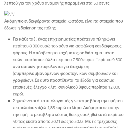
λεπτού για τον χρόνο αναμονής παραμένει στα 50 σεντς.
Ακόμη πιο ενδιαφέροντα στοιχεία, ωστόσο, είναι τα στοιχεία που
έδωσε η διοίκηση της πόλης.
Για κάθε ταξί, ένας επιχειρηματίας πρέπει να πληρώνει
περίπου 8.300 ευρώ το χρόνο για ασφάλιση και διάφορους
φόρους. Η απόσβεση του οχήματος σε διάστημα πέντε
ετών του κόστισε άλλα περίπου 7.500 ευρώ. Περίπου 9.300
ανά αυτοκίνητο οφείλονται για διαχείριση
(συμπεριλαμβανομένων φοροτεχνικών συμβούλων και
γραφείων). Σε αυτό προστίθενται τα έξοδα για καύσιμα,
επισκευές, έλεγχο κ.λπ., συνολικού ύψους περίπου 12.000
ευρώ.
Σημειώνεται ότι ο υπολογισμός γίνεται με βάση την τιμή του
πετρελαίου ντίζελ 1,85 ευρώ το λίτρο. Ακόμη και σε αυτήν
την τιμή, το μεταβλητό κόστος θα είχε αυξηθεί κατά περίπου
40 τοις εκατό από το 2021 έως το 2022. Με τις τρέχουσες