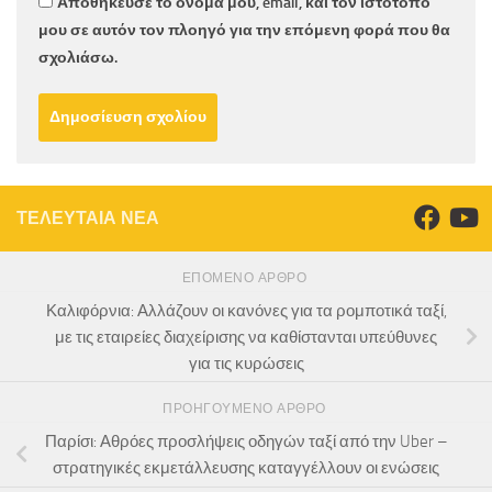
Αποθήκευσε το όνομά μου, email, και τον ιστότοπο
μου σε αυτόν τον πλοηγό για την επόμενη φορά που θα
σχολιάσω.
ΤΕΛΕΥΤΑΙΑ ΝΕΑ
ΕΠΌΜΕΝΟ ΆΡΘΡΟ
Καλιφόρνια: Αλλάζουν οι κανόνες για τα ρομποτικά ταξί,
με τις εταιρείες διαχείρισης να καθίστανται υπεύθυνες
για τις κυρώσεις
ΠΡΟΗΓΟΎΜΕΝΟ ΆΡΘΡΟ
Παρίσι: Αθρόες προσλήψεις οδηγών ταξί από την Uber –
στρατηγικές εκμετάλλευσης καταγγέλλουν οι ενώσεις