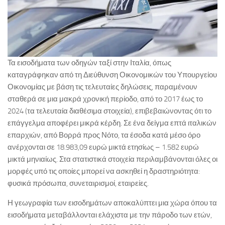
Τα εισοδήματα των οδηγών ταξί στην Ιταλία, όπως
καταγράφηκαν από τη Διεύθυνση Οικονομικών του Υπουργείου
Οικονομίας με βάση τις τελευταίες δηλώσεις, παραμένουν
σταθερά σε μια μακρά χρονική περίοδο, από το 2017 έως το
2024 (τα τελευταία διαθέσιμα στοιχεία), επιβεβαιώνοντας ότι το
επάγγελμα αποφέρει μικρά κέρδη. Σε ένα δείγμα επτά ιταλικών
επαρχιών, από Βορρά προς Νότο, τα έσοδα κατά μέσο όρο
ανέρχονται σε 18.983,09 ευρώ μικτά ετησίως – 1.582 ευρώ
μικτά μηνιαίως. Στα στατιστικά στοιχεία περιλαμβάνονται όλες οι
μορφές υπό τις οποίες μπορεί να ασκηθεί η δραστηριότητα:
φυσικά πρόσωπα, συνεταιρισμοί, εταιρείες.
Η γεωγραφία των εισοδημάτων αποκαλύπτει μια χώρα όπου τα
εισοδήματα μεταβάλλονται ελάχιστα με την πάροδο των ετών,