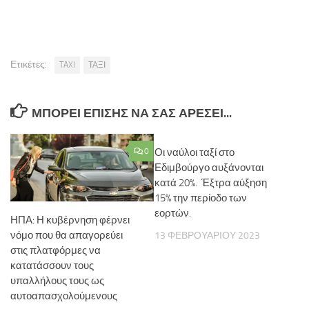
Ετικέτες:
TAXI
ΤΑΞΙ
ΜΠΟΡΕΊ ΕΠΊΣΗΣ ΝΑ ΣΑΣ ΑΡΈΣΕΙ...
0
Οι ναύλοι ταξί στο
Εδιμβούργο αυξάνονται
κατά 20%. Έξτρα αύξηση
15% την περίοδο των
εορτών.
ΗΠΑ: Η κυβέρνηση φέρνει
νόμο που θα απαγορεύει
13 ΦΕΒΡΟΥΑΡΊΟΥ 2023
στις πλατφόρμες να
κατατάσσουν τους
υπαλλήλους τους ως
αυτοαπασχολούμενους