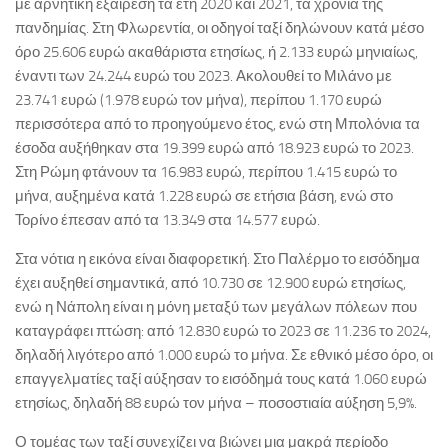
με αρνητική εξαίρεση τα έτη 2020 και 2021, τα χρόνια της
πανδημίας. Στη Φλωρεντία, οι οδηγοί ταξί δηλώνουν κατά μέσο
όρο 25.606 ευρώ ακαθάριστα ετησίως, ή 2.133 ευρώ μηνιαίως,
έναντι των 24.244 ευρώ του 2023. Ακολουθεί το Μιλάνο με
23.741 ευρώ (1.978 ευρώ τον μήνα), περίπου 1.170 ευρώ
περισσότερα από το προηγούμενο έτος, ενώ στη Μπολόνια τα
έσοδα αυξήθηκαν στα 19.399 ευρώ από 18.923 ευρώ το 2023.
Στη Ρώμη φτάνουν τα 16.983 ευρώ, περίπου 1.415 ευρώ το
μήνα, αυξημένα κατά 1.228 ευρώ σε ετήσια βάση, ενώ στο
Τορίνο έπεσαν από τα 13.349 στα 14.577 ευρώ.
Στα νότια η εικόνα είναι διαφορετική. Στο Παλέρμο το εισόδημα
έχει αυξηθεί σημαντικά, από 10.730 σε 12.900 ευρώ ετησίως,
ενώ η Νάπολη είναι η μόνη μεταξύ των μεγάλων πόλεων που
καταγράφει πτώση: από 12.830 ευρώ το 2023 σε 11.236 το 2024,
δηλαδή λιγότερο από 1.000 ευρώ το μήνα. Σε εθνικό μέσο όρο, οι
επαγγελματίες ταξί αύξησαν το εισόδημά τους κατά 1.060 ευρώ
ετησίως, δηλαδή 88 ευρώ τον μήνα – ποσοστιαία αύξηση 5,9%.
Ο τομέας των ταξί συνεχίζει να βιώνει μια μακρά περίοδο