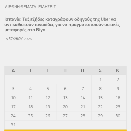
ΔΙΕΘΝΗ ΘΕΜΑΤΑ
ΕΙΔΗΣΕΙΣ
Ισπανία: Tαξιτζήδες καταγράφουν οδηγούς της Uber να
αντικαθιστούν πινακίδες για να πραγματοποιούν αστικές
μεταφορές στο Βίγο
5 ΙΟΥΝΊΟΥ 2026
Δ
Τ
Τ
Π
Π
Σ
Κ
1
2
3
4
5
6
7
8
9
10
11
12
13
14
15
16
17
18
19
20
21
22
23
24
25
26
27
28
29
30
31