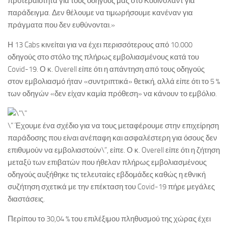
προτεραιότητα για τους οδηγούς μας στο Κουίνσλαντ για
παράδειγμα. Δεν θέλουμε να τιμωρήσουμε κανέναν για
πράγματα που δεν ευθύνονται.»
Η 13 Cabs κινείται για να έχει περισσότερους από 10.000
οδηγούς στο στόλο της πλήρως εμβολιασμένους κατά του
Covid-19. Ο κ. Overell είπε ότι η απάντηση από τους οδηγούς
στον εμβολιασμό ήταν «συντριπτικά» θετική, αλλά είπε ότι το 5 %
των οδηγών «δεν είχαν καμία πρόθεση» να κάνουν το εμβόλιο.
\” Έχουμε ένα σχέδιο για να τους μεταφέρουμε στην επιχείρηση
παράδοσης που είναι ανέπαφη και ασφαλέστερη για όσους δεν
επιθυμούν να εμβολιαστούν\”, είπε. Ο κ. Overell είπε ότι η ζήτηση
μεταξύ των επιβατών που ήθελαν πλήρως εμβολιασμένους
οδηγούς αυξήθηκε τις τελευταίες εβδομάδες καθώς η εθνική
συζήτηση σχετικά με την επέκταση του Covid-19 πήρε μεγάλες
διαστάσεις.
Περίπου το 30,04 % του επιλέξιμου πληθυσμού της χώρας έχει