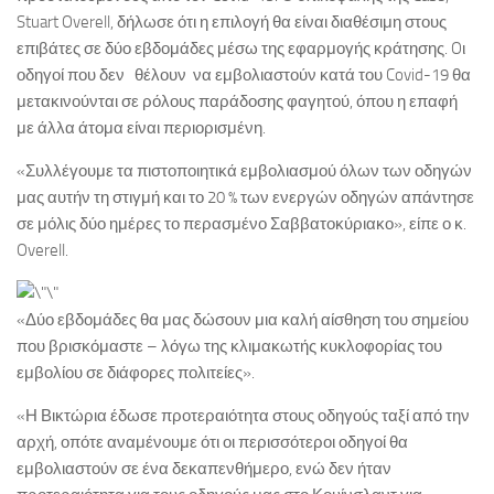
Stuart Overell, δήλωσε ότι η επιλογή θα είναι διαθέσιμη στους
επιβάτες σε δύο εβδομάδες μέσω της εφαρμογής κράτησης. Oι
οδηγοί που δεν θέλουν να εμβολιαστούν κατά του Covid-19 θα
μετακινούνται σε ρόλους παράδοσης φαγητού, όπου η επαφή
με άλλα άτομα είναι περιορισμένη.
«Συλλέγουμε τα πιστοποιητικά εμβολιασμού όλων των οδηγών
μας αυτήν τη στιγμή και το 20 % των ενεργών οδηγών απάντησε
σε μόλις δύο ημέρες το περασμένο Σαββατοκύριακο», είπε ο κ.
Overell.
«Δύο εβδομάδες θα μας δώσουν μια καλή αίσθηση του σημείου
που βρισκόμαστε – λόγω της κλιμακωτής κυκλοφορίας του
εμβολίου σε διάφορες πολιτείες».
«Η Βικτώρια έδωσε προτεραιότητα στους οδηγούς ταξί από την
αρχή, οπότε αναμένουμε ότι οι περισσότεροι οδηγοί θα
εμβολιαστούν σε ένα δεκαπενθήμερο, ενώ δεν ήταν