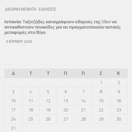
ΔΙΕΘΝΗ ΘΕΜΑΤΑ
ΕΙΔΗΣΕΙΣ
Ισπανία: Tαξιτζήδες καταγράφουν οδηγούς της Uber να
αντικαθιστούν πινακίδες για να πραγματοποιούν αστικές
μεταφορές στο Βίγο
5 ΙΟΥΝΊΟΥ 2026
Δ
Τ
Τ
Π
Π
Σ
Κ
1
2
3
4
5
6
7
8
9
10
11
12
13
14
15
16
17
18
19
20
21
22
23
24
25
26
27
28
29
30
31