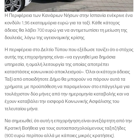
Η Περιφέρεια των Κανάριων Νήσων στην Ισπανία ενέκρινε ένα
κονδύλι 1,96 εκατομμύρια ευρώ για τα ταξί. Κάθε κάτοχος
άδειας θα λάβει 700 ευρώ για να αντιμετωπίσει τη μείωση της
δουλειάς, λόγω της υγειονομικής κρίσης.
Η περιφέρεια στο Δελτίο Τύπου που εξέδωσε τονίζει ότι ο στόχος
αυτής της επιχορήγησης είναι «να εγγυηθεί μια δημόσια
υπηρεσία, η ομαλή λειτουργία της οποίας αποτρέπει
καταστάσεις κοινωνικού αποκλεισμού». Όλοι οι κάτοχοι άδειας
Ταξί από οποιοδήποτε Δήμο θα μπορούν να πάρουν αυτά τα
χρήματα, με προϋπόθεση να παραμείνουν στο επάγγελμα για
τουλάχιστον δύο μήνες από την ημερομηνία καταβολής και να
έχουν καταβάλει την εισφορά Κοινωνικής Ασφάλισης του
τελευταίου μήνα.
Να σημειωθεί, ότι αυτή η επιχορήγηση είναι ανεξάρτητη από την
Κρατική Βοήθεια για τους αυτοαπασχολούμενους ταξιτζήδες
(900 ευρώ περίπου αλλά με κάποιες μικρές κρατήσεις).