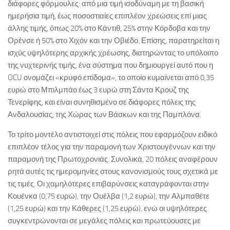
διάφορες φόρμουλες: από μια τιμή ισοδύναμη με τη βασική
ημερήσια τιμή, έως ποσοστιαίες επιπλέον χρεώσεις επί μιας
άλλης τιμής, όπως 20% στο Κάντιθ, 25% στην Κόρδοβα και την
Ορένσε ή 50% στο Χιχόν και την Οβιέδο. Επίσης, παρατηρείται η
ισχύς υψηλότερης αρχικής χρέωσης, διατηρώντας το υπόλοιπο
της νυχτερινής τιμής, ένα σύστημα που δημιουργεί αυτό που η
OCU ονομάζει «κρυφό επίδομα», το οποίο κυμαίνεται από 0,35
ευρώ στο Μπιλμπάο έως 3 ευρώ στη Σάντα Κρουζ της
Τενερίφης, και είναι συνηθισμένο σε διάφορες πόλεις της
Ανδαλουσίας, της Χώρας των Βάσκων και της Παμπλόνα.
Το τρίτο μοντέλο αντιστοιχεί στις πόλεις που εφαρμόζουν ειδικό
επιπλέον τέλος για την παραμονή των Χριστουγέννων και την
παραμονή της Πρωτοχρονιάς. Συνολικά, 20 πόλεις αναφέρουν
ρητά αυτές τις ημερομηνίες στους κανονισμούς τους σχετικά με
τις τιμές. Οι χαμηλότερες επιβαρύνσεις καταγράφονται στην
Κουένκα (0,75 ευρώ), την Ουέλβα (1,2 ευρώ), την Αλμπαθέτε
(1,25 ευρώ) και την Κάθερες (1,25 ευρώ), ενώ οι υψηλότερες
συγκεντρώνονται σε μεγάλες πόλεις και πρωτεύουσες με