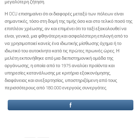
μεγαλύτερη ζήτηση.
Η OCU επισημαίνει ότι οι διαφορές μεταξύ των πόλεων είναι
σημαντικές, τόσο στη δομή της τιμής όσο και στο τελικό ποσό της
επιπλέον χρέωσης, αν και επιμένει ότι το ταξί εξακολουθεί να
είναι, γενικά, μια φθηνότερη και ασφαλέστερη επιλογή από το
να χρησιμοποιεί κανείς ένα ιδιωτικής μίσθωσης όχημα ή το
ιδιωτικό του αυτοκίνητο κατά τις πρώτες πρωινές ώρες. Η
μελέτη εκπονήθηκε από μια διεπιστημονική ομάδα της
οργάνωσης, η οποία από το 1975 αναλύει προϊόντα και
υπηρεσίες κατανάλωσης με κριτήρια εξοικονόμησης,
διαφάνειας και ανεξαρτησίας, υποστηριζόμενη από τους
περισσότερους από 180.000 ενεργούς συνεργάτες.