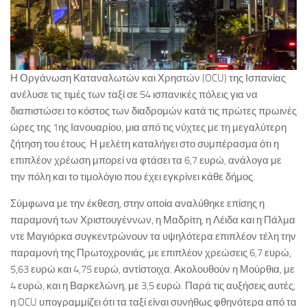
Η Οργάνωση Καταναλωτών και Χρηστών (OCU) της Ισπανίας
ανέλυσε τις τιμές των ταξί σε 54 ισπανικές πόλεις για να
διαπιστώσει το κόστος των διαδρομών κατά τις πρώτες πρωινές
ώρες της 1ης Ιανουαρίου, μια από τις νύχτες με τη μεγαλύτερη
ζήτηση του έτους. Η μελέτη καταλήγει στο συμπέρασμα ότι η
επιπλέον χρέωση μπορεί να φτάσει τα 6,7 ευρώ, ανάλογα με
την πόλη και το τιμολόγιο που έχει εγκρίνει κάθε δήμος.
Σύμφωνα με την έκθεση, στην οποία αναλύθηκε επίσης η
παραμονή των Χριστουγέννων, η Μαδρίτη, η Λέιδα και η Πάλμα
ντε Μαγιόρκα συγκεντρώνουν τα υψηλότερα επιπλέον τέλη την
παραμονή της Πρωτοχρονιάς, με επιπλέον χρεώσεις 6,7 ευρώ,
5,63 ευρώ και 4,75 ευρώ, αντίστοιχα. Ακολουθούν η Μούρθια, με
4 ευρώ, και η Βαρκελώνη, με 3,5 ευρώ. Παρά τις αυξήσεις αυτές,
η OCU υπογραμμίζει ότι τα ταξί είναι συνήθως φθηνότερα από τα