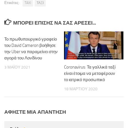
Ετικέτες:
TAXI
ΤΑΞΙ
ΜΠΟΡΕΊ ΕΠΊΣΗΣ ΝΑ ΣΑΣ ΑΡΈΣΕΙ...
Το πρωθυπουργικό γραφείο
του David Cameron βοήθησε
την Uber να παραμείνει στην
αγορά του Λονδίνου
Coronavirus: Τα γαλλικά ταξί
3 ΜΑΪ́ΟΥ 2021
είναι έτοιμα να μεταφέρουν
το ιατρικό προσωπικό
18 ΜΑΡΤΊΟΥ 2020
ΑΦΉΣΤΕ ΜΙΑ ΑΠΆΝΤΗΣΗ