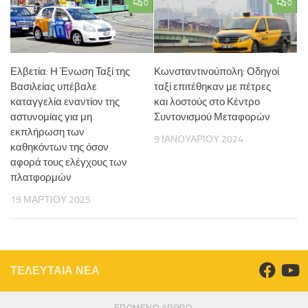
0
0
Ελβετία: Η Ένωση Ταξί της
Κωνσταντινούπολη: Οδηγοί
Βασιλείας υπέβαλε
ταξί επιτέθηκαν με πέτρες
καταγγελία εναντίον της
και λοστούς στο Κέντρο
αστυνομίας για μη
Συντονισμού Μεταφορών
εκπλήρωση των
9 ΙΑΝΟΥΑΡΊΟΥ 2024
καθηκόντων της όσον
αφορά τους ελέγχους των
πλατφορμών
19 ΜΑΡΤΊΟΥ 2025
ΤΕΛΕΥΤΑΙΑ ΝΕΑ