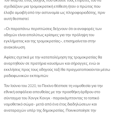
Τον Μάρτιο, ένας οδηγός που άκουσε τους επιβάτες του να
σχεδιάζουν μια τρομοκρατική επίθεση ήταν ο πρώτος που
έλαβε αμοιβή από την αστυνομία ως πληροφοριοδότης, πριν
αυτή θεσπιστεί.
«Οι παραπάνω περιπτώσεις δείχνουν ότι οι αναφορές των
οδηγών είναι απολύτως κρίσιμες για την πρόληψη του
εγκλήματος και της τρομοκρατίας», επισημαίνεται στην
ανακοίνωση.
Αφίσες σχετικά με την καταπολέμηση της τρομοκρατίας θα
αναρτηθούν σε πρατήρια καυσίμων και σήραγγες, ενώ οι
εκκλήσεις προς τους οδηγούς ταξί θα πραγματοποιούνται μέσω
ραδιοφωνικών εκπομπών.
Τον Ιούνιο του 2020, το Πεκίνο θέσπισε τη νομοθεσία για την
εθνική ασφάλεια απευθείας με την προσθήκη άρθρου στο
σύνταγμα του Χονγκ Κονγκ -παρακάμπτοντας το τοπικό
νομοθετικό σώμα- μετά από ένα έτος διαδηλώσεων και
αναταραχών υπέρ της δημοκρατίας. Ποινικοποίησε την