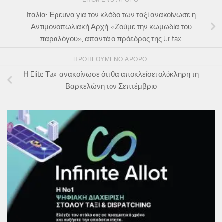
ΕΠΌΜΕΝΟ ΆΡΘΡΟ
Ιταλία: Έρευνα για τον κλάδο των ταξί ανακοίνωσε η
Αντιμονοπωλιακή Αρχή. «Ζούμε την κωμωδία του
παραλόγου», απαντά ο πρόεδρος της Uritaxi
ΠΡΟΗΓΟΎΜΕΝΟ ΆΡΘΡΟ
Η Elite Τaxi ανακοίνωσε ότι θα αποκλείσει ολόκληρη τη
Βαρκελώνη τον Σεπτέμβριο