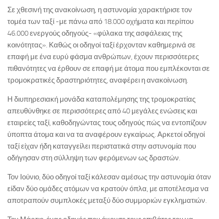
Σε χθεσινή της ανακοίνωση, η αστυνομία χαρακτήρισε τον
τομέα των ταξί -με πάνω από 18.000 οχήματα και περίπου
46.000 ενεργούς οδηγούς- «φύλακα της ασφάλειας της
κοινότητας». Καθώς οι οδηγοί ταξί έρχονταν καθημερινά σε
επαφή με ένα ευρύ φάσμα ανθρώπων, έχουν περισσότερες
πιθανότητες να έρθουν σε επαφή με άτομα που εμπλέκονται σε
τρομοκρατικές δραστηριότητες, αναφέρει η ανακοίνωση.
Η διυπηρεσιακή μονάδα καταπολέμησης της τρομοκρατίας
απευθύνθηκε σε περισσότερες από 40 μεγάλες ενώσεις και
εταιρείες ταξί, καθοδηγώντας τους οδηγούς πώς να εντοπίζουν
ύποπτα άτομα και να τα αναφέρουν εγκαίρως. Αρκετοί οδηγοί
ταξί είχαν ήδη καταγγείλει περιστατικά στην αστυνομία που
οδήγησαν στη σύλληψη των φερόμενων ως δραστών.
Τον Ιούνιο, δύο οδηγοί ταξί κάλεσαν αμέσως την αστυνομία όταν
είδαν δύο ομάδες ατόμων να κρατούν όπλα, με αποτέλεσμα να
αποτραπούν συμπλοκές μεταξύ δύο συμμοριών εγκληματιών.