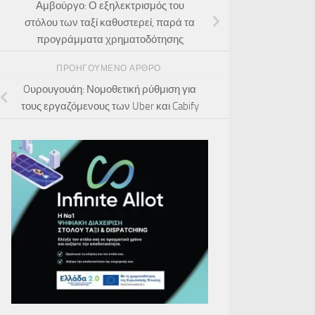
Αμβούργο: Ο εξηλεκτρισμός του
στόλου των ταξί καθυστερεί, παρά τα
προγράμματα χρηματοδότησης
ΠΡΟΗΓΟΎΜΕΝΟ ΆΡΘΡΟ
Oυρουγουάη: Νομοθετική ρύθμιση για
τους εργαζόμενους των Uber και Cabify