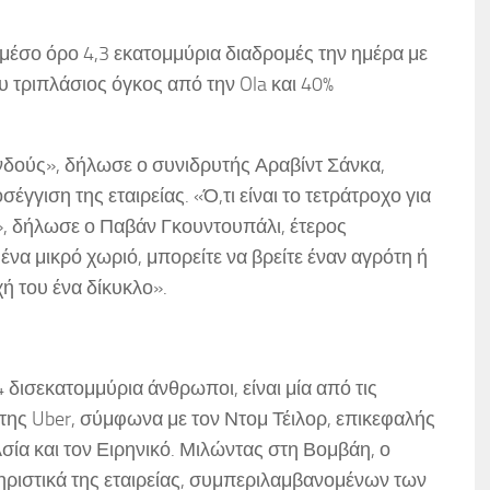
μέσο όρο 4,3 εκατομμύρια διαδρομές την ημέρα με
υ τριπλάσιος όγκος από την Ola και 40%
Ινδούς», δήλωσε ο συνιδρυτής Αραβίντ Σάνκα,
γγιση της εταιρείας. «Ό,τι είναι το τετράτροχο για
ία», δήλωσε ο Παβάν Γκουντουπάλι, έτερος
ένα μικρό χωριό, μπορείτε να βρείτε έναν αγρότη ή
χή του ένα δίκυκλο».
 δισεκατομμύρια άνθρωποι, είναι μία από τις
της Uber, σύμφωνα με τον Ντομ Τέιλορ, επικεφαλής
σία και τον Ειρηνικό. Μιλώντας στη Βομβάη, ο
ηριστικά της εταιρείας, συμπεριλαμβανομένων των