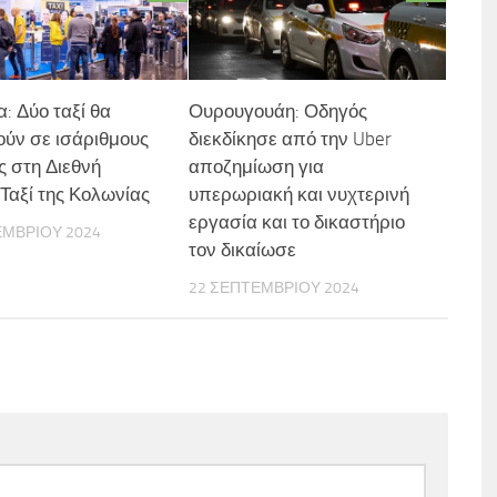
: Δύο ταξί θα
Ουρουγουάη: Οδηγός
ύν σε ισάριθμους
διεκδίκησε από την Uber
ς στη Διεθνή
αποζημίωση για
Ταξί της Κολωνίας
υπερωριακή και νυχτερινή
εργασία και το δικαστήριο
ΕΜΒΡΊΟΥ 2024
τον δικαίωσε
22 ΣΕΠΤΕΜΒΡΊΟΥ 2024