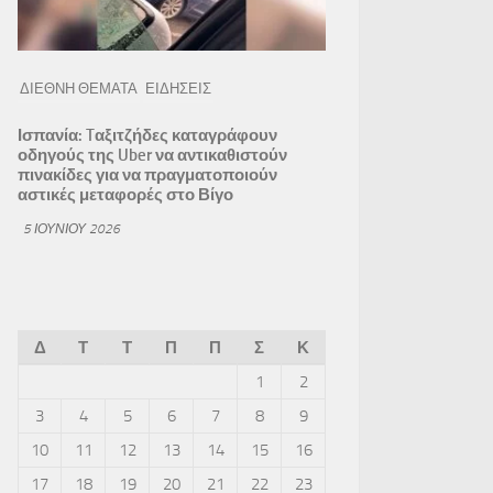
ΔΙΕΘΝΗ ΘΕΜΑΤΑ
ΕΙΔΗΣΕΙΣ
Ισπανία: Tαξιτζήδες καταγράφουν
οδηγούς της Uber να αντικαθιστούν
πινακίδες για να πραγματοποιούν
αστικές μεταφορές στο Βίγο
5 ΙΟΥΝΊΟΥ 2026
Δ
Τ
Τ
Π
Π
Σ
Κ
1
2
3
4
5
6
7
8
9
10
11
12
13
14
15
16
17
18
19
20
21
22
23