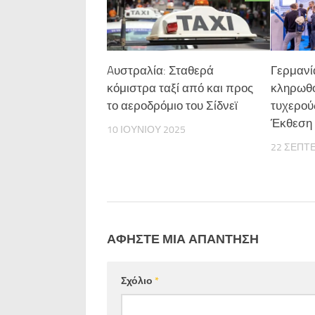
Aυστραλία: Σταθερά
Γερμανία
κόμιστρα ταξί από και προς
κληρωθο
το αεροδρόμιο του Σίδνεϊ
τυχερού
Έκθεση 
10 ΙΟΥΝΊΟΥ 2025
22 ΣΕΠΤ
ΑΦΉΣΤΕ ΜΙΑ ΑΠΆΝΤΗΣΗ
Σχόλιο
*