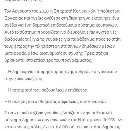
Τον Αύγουστο του 2020, η Επιτροπή Κοινωνικών Υποθέσεων,
Εργασίας και Υγείας ανέθεσε στη διοίκηση να εκπονήσει ένα
σχέδιο για ένα δημοτικά επιδοτούμενο σύστημα κουπονιών.
Αυτό το σύστημα προορίζεται να διευκολύνει τις νυχτερινές
διαδρομές ταξί για τις γυναίκες, για παράδειγμα προς το σπίτι
τους ή προς την πλησιέστερη στάση των δημόσιων μέσων
μεταφοράς, μέσω οικονομικής ενίσχυσης. Τρεις στόχοι
βρίσκονται στο επίκεντρο του προγράμματος:
– Η δημιουργία ισότιμης συμμετοχής ανδρών και γυναικών
στην κοινωνική ζωή.
– Η αποτροπή των σεξουαλικών επιθέσεων.
– Η αύξηση του αισθήματος ασφάλειας των γυναικών.
Το νυχτερινό ταξί για γυναίκες βασίζεται στην πολύ καλό
σύστημα δημοσίων συγκοινωνιών του Ντόρτμουντ. Το 95% των
κατοίκων της πόλης έχει στη διάθεσή του μια στάση δημόσιας