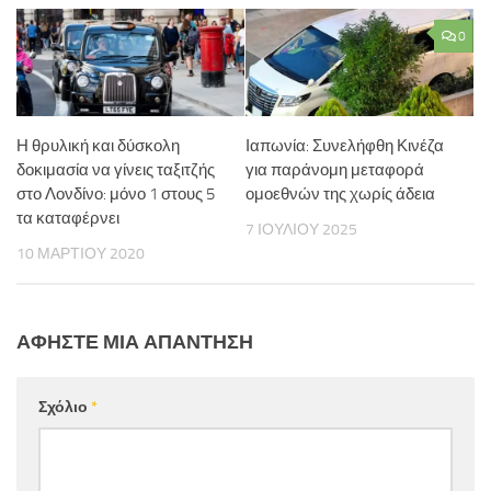
0
Η θρυλική και δύσκολη
Ιαπωνία: Συνελήφθη Κινέζα
δοκιμασία να γίνεις ταξιτζής
για παράνομη μεταφορά
στο Λονδίνο: μόνο 1 στους 5
ομοεθνών της χωρίς άδεια
τα καταφέρνει
7 ΙΟΥΛΊΟΥ 2025
10 ΜΑΡΤΊΟΥ 2020
ΑΦΉΣΤΕ ΜΙΑ ΑΠΆΝΤΗΣΗ
Σχόλιο
*