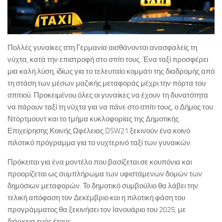
Πολλές γυναίκες στη Γερμανία αισθάνονται ανασφαλείς τη
νύχτα, κατά την επιστροφή στο σπίτι τους. Ένα ταξί προσφέρει
μια καλή λύση, ιδίως για το τελευταίο κομμάτι της διαδρομής από
τη στάση των μέσων μαζικής μεταφοράς μέχρι την πόρτα του
σπιτιού. Προκειμένου όλες οι γυναίκες να έχουν τη δυνατότητα
να πάρουν ταξί τη νύχτα για να πάνε στο σπίτι τους, ο Δήμος του
Ντόρτμουντ και το τμήμα κυκλοφορίας της Δημοτικής
Επιχείρησης Κοινής Ωφέλειας DSW21 ξεκινούν ένα κοινό
πιλοτικό πρόγραμμα για το νυχτερινό ταξί των γυναικών.
Πρόκειται για ένα μοντέλο που βασίζεται σε κουπόνια και
προορίζεται ως συμπλήρωμα των υφιστάμενων δομών των
δημόσιων μεταφορών. Το δημοτικό συμβούλιο θα λάβει την
τελική απόφαση τον Δεκέμβριο και η πιλοτική φάση του
προγράμματος θα ξεκινήσει τον Ιανουάριο του 2025, με
διάρκεια ενός έτους.