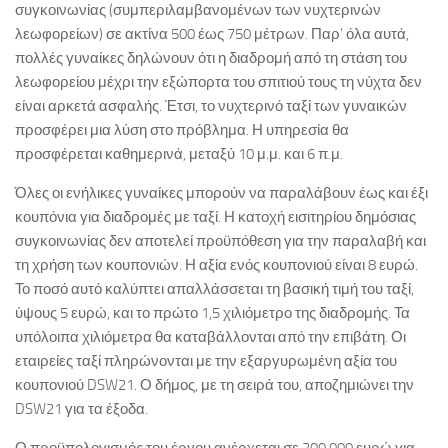
συγκοινωνίας (συμπεριλαμβανομένων των νυχτερινών
λεωφορείων) σε ακτίνα 500 έως 750 μέτρων. Παρ’ όλα αυτά,
πολλές γυναίκες δηλώνουν ότι η διαδρομή από τη στάση του
λεωφορείου μέχρι την εξώπορτα του σπιτιού τους τη νύχτα δεν
είναι αρκετά ασφαλής. Έτσι, το νυχτερινό ταξί των γυναικών
προσφέρει μια λύση στο πρόβλημα. Η υπηρεσία θα
προσφέρεται καθημερινά, μεταξύ 10 μ.μ. και 6 π.μ.
Όλες οι ενήλικες γυναίκες μπορούν να παραλάβουν έως και έξι
κουπόνια για διαδρομές με ταξί. Η κατοχή εισιτηρίου δημόσιας
συγκοινωνίας δεν αποτελεί προϋπόθεση για την παραλαβή και
τη χρήση των κουπονιών. Η αξία ενός κουπονιού είναι 8 ευρώ.
Το ποσό αυτό καλύπτει απαλλάσσεται τη βασική τιμή του ταξί,
ύψους 5 ευρώ, και το πρώτο 1,5 χιλιόμετρο της διαδρομής. Τα
υπόλοιπα χιλιόμετρα θα καταβάλλονται από την επιβάτη. Οι
εταιρείες ταξί πληρώνονται με την εξαργυρωμένη αξία του
κουπονιού DSW21. Ο δήμος, με τη σειρά του, αποζημιώνει την
DSW21 για τα έξοδα.
Ο προϋπολογισμός του έργου ανέρχεται σε 200.000 ευρώ για