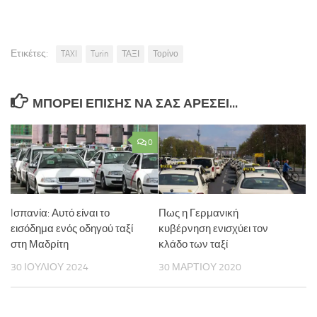
Ετικέτες:
TAXI
Turin
ΤΑΞΙ
Τορίνο
ΜΠΟΡΕΊ ΕΠΊΣΗΣ ΝΑ ΣΑΣ ΑΡΈΣΕΙ...
0
Iσπανία: Αυτό είναι το
Πως η Γερμανική
εισόδημα ενός οδηγού ταξί
κυβέρνηση ενισχύει τον
στη Μαδρίτη
κλάδο των ταξί
30 ΙΟΥΛΊΟΥ 2024
30 ΜΑΡΤΊΟΥ 2020