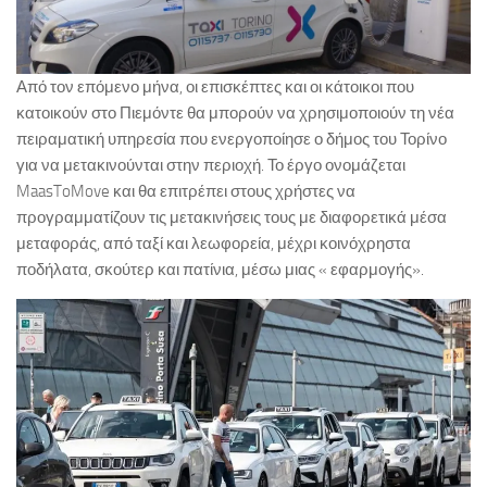
Από τον επόμενο μήνα, οι επισκέπτες και οι κάτοικοι που
κατοικούν στο Πιεμόντε θα μπορούν να χρησιμοποιούν τη νέα
πειραματική υπηρεσία που ενεργοποίησε ο δήμος του Τορίνο
για να μετακινούνται στην περιοχή. Το έργο ονομάζεται
MaasToMove και θα επιτρέπει στους χρήστες να
προγραμματίζουν τις μετακινήσεις τους με διαφορετικά μέσα
μεταφοράς, από ταξί και λεωφορεία, μέχρι κοινόχρηστα
ποδήλατα, σκούτερ και πατίνια, μέσω μιας « εφαρμογής».