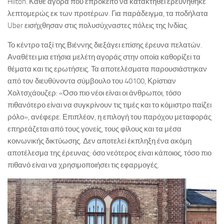
Hilton. Κάθε αγορά που επρόκειτο να κατακτηθεί ερευνήθηκε
λεπτομερώς εκ των προτέρων. Για παράδειγμα, τα ποδήλατα
Uber εισήχθησαν στις πολυσύχναστες πόλεις της Ινδίας.
Το κέντρο ταξί της Βιέννης διεξάγει επίσης έρευνα πελατών.
Αναθέτει μια ετήσια μελέτη αγοράς στην οποία καθορίζει τα
θέματα και τις ερωτήσεις. Τα αποτελέσματα παρουσιάστηκαν
από τον διευθύνοντα σύμβουλο του 40100, Κρίστιαν
Χολτσχάουζερ: «Όσο πιο νέοι είναι οι άνθρωποι, τόσο
πιθανότερο είναι να συγκρίνουν τις τιμές και το κόμιστρο παίζει
ρόλο», ανέφερε. Επιπλέον, η επιλογή του παρόχου μεταφοράς
επηρεάζεται από τους γονείς, τους φίλους και τα μέσα
κοινωνικής δικτύωσης. Δεν αποτελεί έκπληξη ένα ακόμη
αποτέλεσμα της έρευνας: όσο νεότερος είναι κάποιος, τόσο πιο
πιθανό είναι να χρησιμοποιήσει τις εφαρμογές.