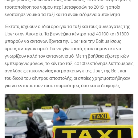
τροποποίηση του νόμου περί μεταφορών το 2019, η οποία
ενοποίησε νομικά τα ταξί και τα ενοικιαζόμενα αυτοκίνητα.
Έκτοτε, ισχύουν οι ίδιοι όροι για τα ταξί και τους συνεργάτες της
Uber στην Αυστρία. Τα βιεννέζικα κέντρα ταξί 40100 και 31300
μπορούν να ανταγωνίζονται την Uber και την Bolt με ίσους
όρους ανταγωνισμού. Για να γίνει αυτό, ήταν σημαντικό να
γνωρίζουν καλά τον ανταγωνισμό. Με τη βοήθεια εξωτερικών
εμπειρογνωμόνων, το κέντρο ταξί 40100 εκπόνησε λεπτομερείς
αναλύσεις επικοινωνίας και μάρκετινγκ της Uber, της Bolt και
του δικού του κέντρου αποστολής, οι οποίες χρησιμοποιήθηκαν
για να εντοπιστούν τόσο οι ομοιότητες όσο και οι διαφορές.