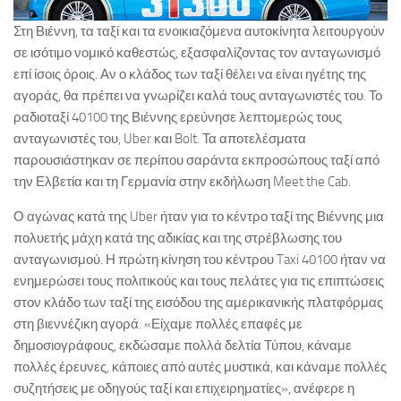
Στη Βιέννη, τα ταξί και τα ενοικιαζόμενα αυτοκίνητα λειτουργούν
σε ισότιμο νομικό καθεστώς, εξασφαλίζοντας τον ανταγωνισμό
επί ίσοις όροις. Αν ο κλάδος των ταξί θέλει να είναι ηγέτης της
αγοράς, θα πρέπει να γνωρίζει καλά τους ανταγωνιστές του. Το
ραδιοταξί 40100 της Βιέννης ερεύνησε λεπτομερώς τους
ανταγωνιστές του, Uber και Bolt. Τα αποτελέσματα
παρουσιάστηκαν σε περίπου σαράντα εκπροσώπους ταξί από
την Ελβετία και τη Γερμανία στην εκδήλωση Meet the Cab.
Ο αγώνας κατά της Uber ήταν για το κέντρο ταξί της Βιέννης μια
πολυετής μάχη κατά της αδικίας και της στρέβλωσης του
ανταγωνισμού. Η πρώτη κίνηση του κέντρου Taxi 40100 ήταν να
ενημερώσει τους πολιτικούς και τους πελάτες για τις επιπτώσεις
στον κλάδο των ταξί της εισόδου της αμερικανικής πλατφόρμας
στη βιεννέζικη αγορά. «Είχαμε πολλές επαφές με
δημοσιογράφους, εκδώσαμε πολλά δελτία Τύπου, κάναμε
πολλές έρευνες, κάποιες από αυτές μυστικά, και κάναμε πολλές
συζητήσεις με οδηγούς ταξί και επιχειρηματίες», ανέφερε η