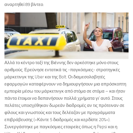
αναρτηθεί 89 βίντεο.
Αλλά το κέντρο ταξί της Βιέννης δεν αρκέστηκε μόνο στους
αριθμούς. Ερεύνησε εντατικά τις -παγκόσμιες- στρατηγικές
μάρκετινγκ της Uber και της Bolt. Οι διαμεσολαβητές
εφαρμογών καταφέρνουν να δημιουργήσουν μια απρόσκοπτη
εμπειρία μέσω του μάρκετινγκ από στόμα σε στόμα – και ήταν
πάντα έτοιμοι να δαπανήσουν πολλά χρήματα γι’ αυτό. Στους
πελάτες υποσχέθηκαν δωρεάν διαδρομές αν τις πρότειναν σε
φίλους και γνωστούς και τους δελέαζαν με προγράμματα
επιβράβευσης («Κάντε 5 διαδρομές και κερδίστε 20%»).
Συνεργάστηκε με παγκόσμιες εταιρείες όπως η Pepsi και η