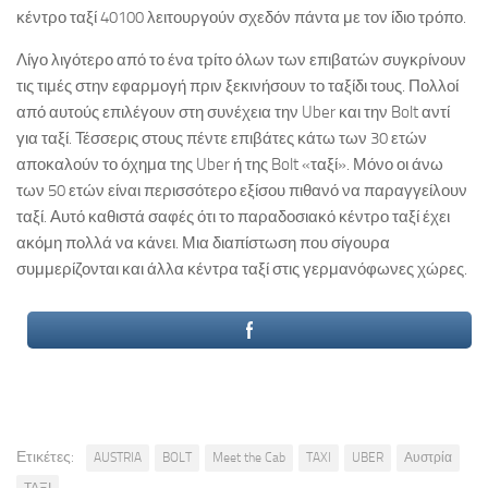
κέντρο ταξί 40100 λειτουργούν σχεδόν πάντα με τον ίδιο τρόπο.
Λίγο λιγότερο από το ένα τρίτο όλων των επιβατών συγκρίνουν
τις τιμές στην εφαρμογή πριν ξεκινήσουν το ταξίδι τους. Πολλοί
από αυτούς επιλέγουν στη συνέχεια την Uber και την Bolt αντί
για ταξί. Τέσσερις στους πέντε επιβάτες κάτω των 30 ετών
αποκαλούν το όχημα της Uber ή της Bolt «ταξί». Μόνο οι άνω
των 50 ετών είναι περισσότερο εξίσου πιθανό να παραγγείλουν
ταξί. Αυτό καθιστά σαφές ότι το παραδοσιακό κέντρο ταξί έχει
ακόμη πολλά να κάνει. Μια διαπίστωση που σίγουρα
συμμερίζονται και άλλα κέντρα ταξί στις γερμανόφωνες χώρες.
Ετικέτες:
AUSTRIA
BOLT
Meet the Cab
TAXI
UBER
Αυστρία
ΤΑΞΙ