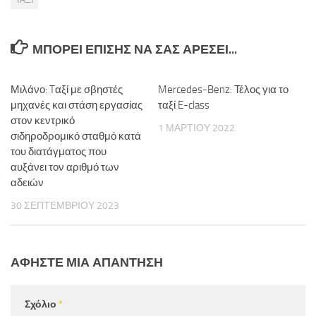
ΜΠΟΡΕΊ ΕΠΊΣΗΣ ΝΑ ΣΑΣ ΑΡΈΣΕΙ...
Μιλάνο: Tαξί με σβηστές
Mercedes-Benz: Τέλος για το
μηχανές και στάση εργασίας
ταξί E-class
στον κεντρικό
1 ΜΑΡΤΊΟΥ 2022
σιδηροδρομικό σταθμό κατά
του διατάγματος που
αυξάνει τον αριθμό των
αδειών
30 ΣΕΠΤΕΜΒΡΊΟΥ 2023
ΑΦΉΣΤΕ ΜΙΑ ΑΠΆΝΤΗΣΗ
Σχόλιο
*