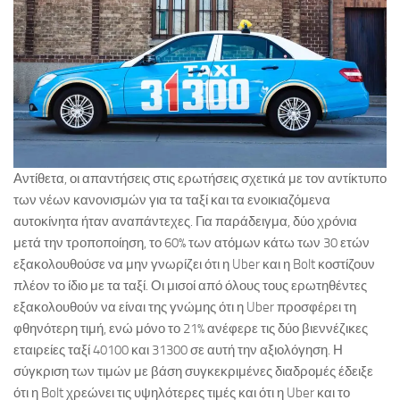
Αντίθετα, οι απαντήσεις στις ερωτήσεις σχετικά με τον αντίκτυπο
των νέων κανονισμών για τα ταξί και τα ενοικιαζόμενα
αυτοκίνητα ήταν αναπάντεχες. Για παράδειγμα, δύο χρόνια
μετά την τροποποίηση, το 60% των ατόμων κάτω των 30 ετών
εξακολουθούσε να μην γνωρίζει ότι η Uber και η Bolt κοστίζουν
πλέον το ίδιο με τα ταξί. Οι μισοί από όλους τους ερωτηθέντες
εξακολουθούν να είναι της γνώμης ότι η Uber προσφέρει τη
φθηνότερη τιμή, ενώ μόνο το 21% ανέφερε τις δύο βιεννέζικες
εταιρείες ταξί 40100 και 31300 σε αυτή την αξιολόγηση. Η
σύγκριση των τιμών με βάση συγκεκριμένες διαδρομές έδειξε
ότι η Bolt χρεώνει τις υψηλότερες τιμές και ότι η Uber και το