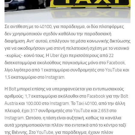
Σε αντίθεση με το 40100, για παράδειγμα, οι δύο πλατφόρμες
δεν χρησιμοποιούν σχεδόν καθόλου την παραδοσιακή
διαφήμιση. Αντ’ αυτού, επιλέγουν τα μέσα κοινωνικής δικτύωσης
για να οικοδομήσουν μια στενή πελατειακή σχέση με το νεανικό
-κυρίως- κοινό τους. Η Uber έχει περισσότερους από 22
δισεκατομμύρια ακολούθους παγκοσμίως μόνο στο Facebook,
λίγο λιγότερο από 1 εκατομμύριο συνδρομητές στο YouTube και
1,5 εκατομμύριο στο Instagram.
Η Bolt μπορεί επίσης να υπερηφανεύεται για εντυπωσιακούς
αριθμούς: 1,7 εκατομμύρια ακόλουθοι στο Facebook για την Bolt
Austria και 100.000 στο Instagram. Το Taxi 40100, από την άλλη
πλευρά, έχει 317 συνδρομητές στο YouTube και 2.653 στο
Instagram. Ωστόσο, η τάση είναι αυξητική, καθώς τα κανάλια
αυτά χρησιμοποιούνται πλέον πιο εντατικά από το κέντρο ταξί
της Βιέννης. Στο YouTube, για παράδειγμα, έχουν πλέον