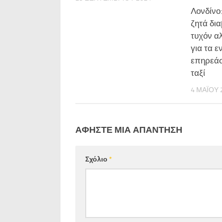
Λονδίνο
ζητά δια
τυχόν α
για τα ε
επηρεάσ
ταξί
4 ΜΑΪ́ΟΥ
ΑΦΉΣΤΕ ΜΙΑ ΑΠΆΝΤΗΣΗ
Σχόλιο
*