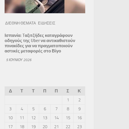
ΔΙΕΘΝΗ ΘΕΜΑΤΑ
ΕΙΔΗΣΕΙΣ
Ισπανία: Tαξιτζήδες καταγράφουν
οδηγούς της Uber να αντικαθιστούν
πινακίδες για να πραγματοποιούν
αστικές μεταφορές στο Βίγο
5 ΙΟΥΝΊΟΥ 2026
Δ
Τ
Τ
Π
Π
Σ
Κ
1
2
3
4
5
6
7
8
9
10
11
12
13
14
15
16
17
18
19
20
21
22
23