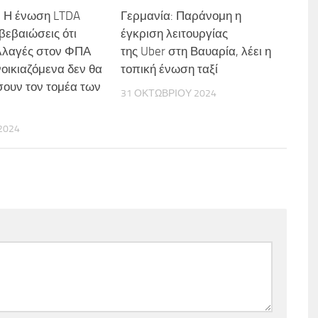
: Η ένωση LTDA
Γερμανία: Παράνομη η
βεβαιώσεις ότι
έγκριση λειτουργίας
λλαγές στον ΦΠΑ
της Uber στη Βαυαρία, λέει η
νοικιαζόμενα δεν θα
τοπική ένωση ταξί
ουν τον τομέα των
31 ΟΚΤΩΒΡΊΟΥ 2024
 2024