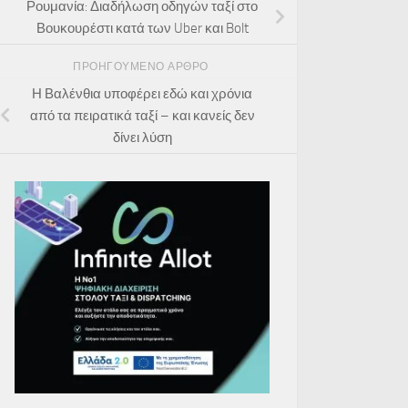
Ρουμανία: Διαδήλωση οδηγών ταξί στο
Βουκουρέστι κατά των Uber και Bolt
ΠΡΟΗΓΟΎΜΕΝΟ ΆΡΘΡΟ
Η Βαλένθια υποφέρει εδώ και χρόνια
από τα πειρατικά ταξί – και κανείς δεν
δίνει λύση