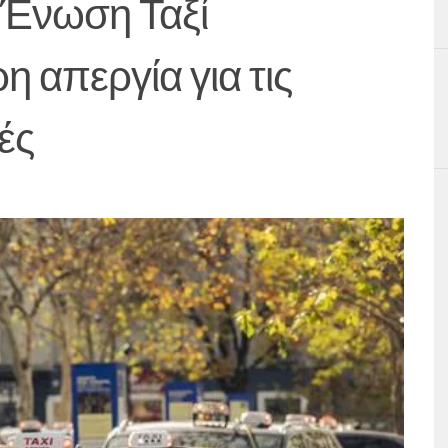
ή Ένωση Ταξί
 απεργία για τις
ές