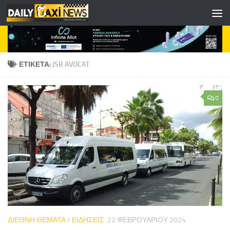
Skip to content
ΕΤΙΚΈΤΑ:
JSB AVOCAT
0
ΔΙΕΘΝΗ ΘΕΜΑΤΑ
/
ΕΙΔΗΣΕΙΣ
22 ΦΕΒΡΟΥΑΡΊΟΥ 2024