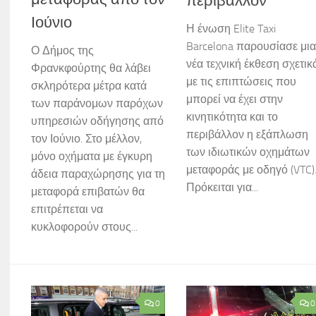
περιβάλλον
Ιούνιο
Η ένωση Elite Taxi
Barcelona παρουσίασε μια
Ο Δήμος της
νέα τεχνική έκθεση σχετικ
Φρανκφούρτης θα λάβει
με τις επιπτώσεις που
σκληρότερα μέτρα κατά
μπορεί να έχει στην
των παράνομων παρόχων
κινητικότητα και το
υπηρεσιών οδήγησης από
περιβάλλον η εξάπλωση
τον Ιούνιο. Στο μέλλον,
των ιδιωτικών οχημάτων
μόνο οχήματα με έγκυρη
μεταφοράς με οδηγό (VTC)
άδεια παραχώρησης για τη
Πρόκειται για...
μεταφορά επιβατών θα
επιτρέπεται να
κυκλοφορούν στους...
0
0