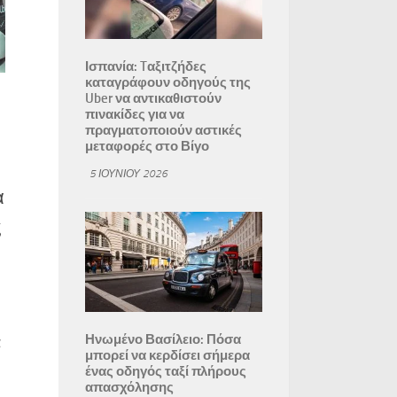
Ισπανία: Tαξιτζήδες
καταγράφουν οδηγούς της
Uber να αντικαθιστούν
πινακίδες για να
πραγματοποιούν αστικές
μεταφορές στο Βίγο
5 ΙΟΥΝΊΟΥ 2026
α
ς
Ηνωμένο Βασίλειο: Πόσα
α
μπορεί να κερδίσει σήμερα
ένας οδηγός ταξί πλήρους
απασχόλησης