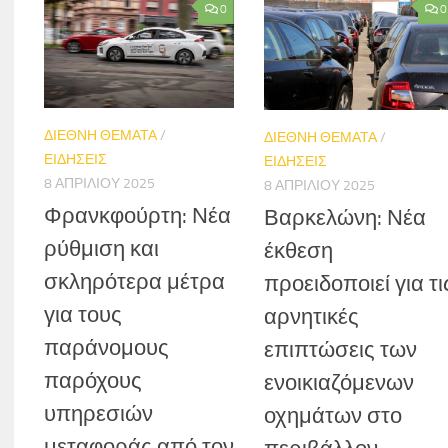
0
0
ΔΙΕΘΝΗ ΘΕΜΑΤΑ
/
ΔΙΕΘΝΗ ΘΕΜΑΤΑ
/
ΕΙΔΗΣΕΙΣ
ΕΙΔΗΣΕΙΣ
8 ΑΠΡΙΛΊΟΥ 2025
8 ΑΠΡΙΛΊΟΥ 2025
Φρανκφούρτη: Νέα
Βαρκελώνη: Νέα
ρύθμιση και
έκθεση
σκληρότερα μέτρα
προειδοποιεί για τι
για τους
αρνητικές
παράνομους
επιπτώσεις των
παρόχους
ενοικιαζόμενων
υπηρεσιών
οχημάτων στο
μεταφοράς από τον