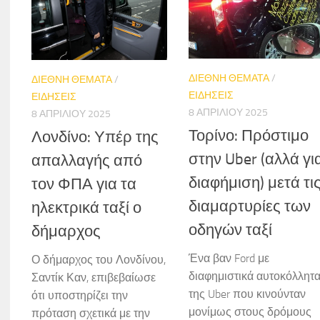
ΔΙΕΘΝΗ ΘΕΜΑΤΑ
/
ΔΙΕΘΝΗ ΘΕΜΑΤΑ
/
ΕΙΔΗΣΕΙΣ
ΕΙΔΗΣΕΙΣ
8 ΑΠΡΙΛΊΟΥ 2025
8 ΑΠΡΙΛΊΟΥ 2025
Τορίνο: Πρόστιμο
Λονδίνο: Υπέρ της
στην Uber (αλλά γι
απαλλαγής από
διαφήμιση) μετά τι
τον ΦΠΑ για τα
διαμαρτυρίες των
ηλεκτρικά ταξί ο
οδηγών ταξί
δήμαρχος
Ένα βαν Ford με
Ο δήμαρχος του Λονδίνου,
διαφημιστικά αυτοκόλλητ
Σαντίκ Καν, επιβεβαίωσε
της Uber που κινούνταν
ότι υποστηρίζει την
μονίμως στους δρόμους
πρόταση σχετικά με την