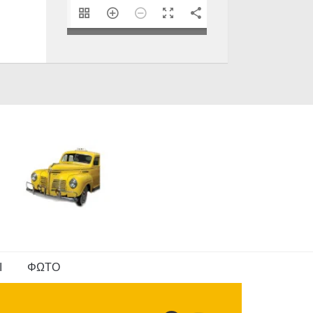
1/40
Ι
ΦΩΤΟ