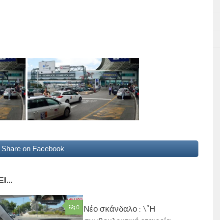
Share on Facebook
...
0
Νέο σκάνδαλο : \”Η