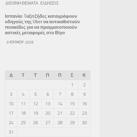
ΔΙΕΘΝΗ ΘΕΜΑΤΑ
ΕΙΔΗΣΕΙΣ
Ισπανία: Tαξιτζήδες καταγράφουν
οδηγούς της Uber να αντικαθιστούν
πινακίδες για να πραγματοποιούν
αστικές μεταφορές στο Βίγο
5 ΙΟΥΝΊΟΥ 2026
Δ
Τ
Τ
Π
Π
Σ
Κ
1
2
3
4
5
6
7
8
9
10
11
12
13
14
15
16
17
18
19
20
21
22
23
24
25
26
27
28
29
30
31