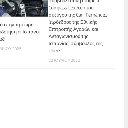
συμβουλευτική εταιρεία
Compass Lexecon του
συζύγου της Cani Fernández
(πρόεδρος της Εθνικής
τά στην πρόωρη
Επιτροπής Αγορών και
οδότηση οι Ισπανοί
Ανταγωνισμού της
αξί
Ισπανίας) σύμβουλος της
ΑΡΊΟΥ 2025
Uber\”
22 ΙΟΥΛΊΟΥ 2022