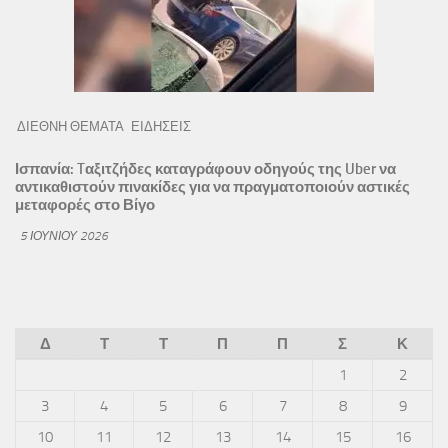
ΔΙΕΘΝΗ ΘΕΜΑΤΑ
ΕΙΔΗΣΕΙΣ
Ισπανία: Tαξιτζήδες καταγράφουν οδηγούς της Uber να
αντικαθιστούν πινακίδες για να πραγματοποιούν αστικές
μεταφορές στο Βίγο
5 ΙΟΥΝΊΟΥ 2026
Δ
Τ
Τ
Π
Π
Σ
Κ
1
2
3
4
5
6
7
8
9
10
11
12
13
14
15
16