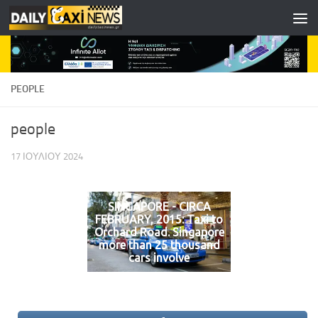
Skip to content
PEOPLE
people
17 ΙΟΥΛΊΟΥ 2024
SINGAPORE - CIRCA
FEBRUARY, 2015: Taxi to
Orchard Road. Singapore
more than 25 thousand
cars involve