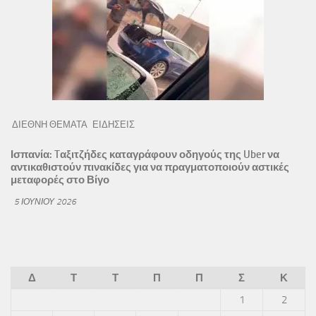
ΔΙΕΘΝΗ ΘΕΜΑΤΑ
ΕΙΔΗΣΕΙΣ
Ισπανία: Tαξιτζήδες καταγράφουν οδηγούς της Uber να
αντικαθιστούν πινακίδες για να πραγματοποιούν αστικές
μεταφορές στο Βίγο
5 ΙΟΥΝΊΟΥ 2026
Δ
Τ
Τ
Π
Π
Σ
Κ
1
2