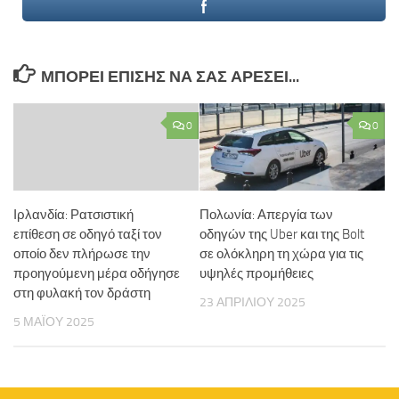
ΜΠΟΡΕΊ ΕΠΊΣΗΣ ΝΑ ΣΑΣ ΑΡΈΣΕΙ...
0
0
Ιρλανδία: Ρατσιστική
Πολωνία: Απεργία των
επίθεση σε οδηγό ταξί τον
οδηγών της Uber και της Bolt
οποίο δεν πλήρωσε την
σε ολόκληρη τη χώρα για τις
προηγούμενη μέρα οδήγησε
υψηλές προμήθειες
στη φυλακή τον δράστη
23 ΑΠΡΙΛΊΟΥ 2025
5 ΜΑΪ́ΟΥ 2025