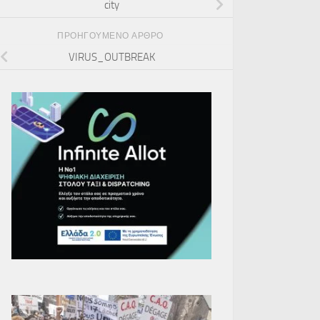
city
ΠΡΟΗΓΟΎΜΕΝΟ ΆΡΘΡΟ
VIRUS_OUTBREAK