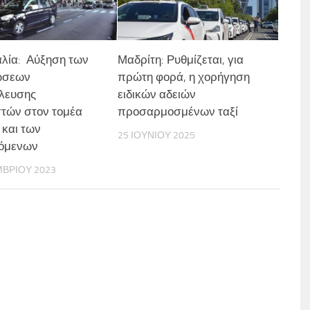
λία: Αύξηση των
Μαδρίτη: Ρυθμίζεται, για
ώσεων
πρώτη φορά, η χορήγηση
λευσης
ειδικών αδειών
τών στον τομέα
προσαρμοσμένων ταξί
 και των
25 ΙΟΥΝΊΟΥ 2025
ζόμενων
ΜΒΡΊΟΥ 2023