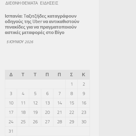
ΔΙΕΘΝΗ ΘΕΜΑΤΑ
ΕΙΔΗΣΕΙΣ
Ισπανία: Tαξιτζήδες καταγράφουν
οδηγούς της Uber να αντικαθιστούν
πινακίδες για να πραγματοποιούν
αστικές μεταφορές στο Βίγο
5 ΙΟΥΝΊΟΥ 2026
Δ
Τ
Τ
Π
Π
Σ
Κ
1
2
3
4
5
6
7
8
9
10
11
12
13
14
15
16
17
18
19
20
21
22
23
24
25
26
27
28
29
30
31