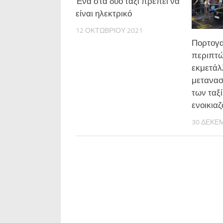
Ένα στα δύο ταξί πρέπει να
είναι ηλεκτρικό
12 ΟΚΤΩΒΡΊΟΥ 2021
Πορτογα
περιπτ
εκμετάλ
μετανασ
των ταξί
ενοικια
30 ΔΕΚΕ