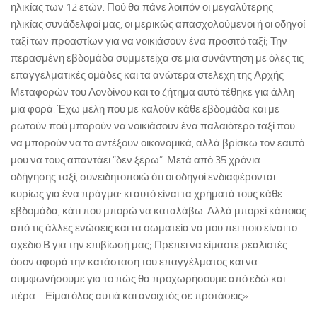
ηλικίας των 12 ετών. Πού θα πάνε λοιπόν οι μεγαλύτερης
ηλικίας συνάδελφοί μας, οι μερικώς απασχολούμενοι ή οι οδηγοί
ταξί των προαστίων για να νοικιάσουν ένα προσιτό ταξί; Την
περασμένη εβδομάδα συμμετείχα σε μια συνάντηση με όλες τις
επαγγελματικές ομάδες και τα ανώτερα στελέχη της Αρχής
Μεταφορών του Λονδίνου και το ζήτημα αυτό τέθηκε για άλλη
μια φορά. Έχω μέλη που με καλούν κάθε εβδομάδα και με
ρωτούν πού μπορούν να νοικιάσουν ένα παλαιότερο ταξί που
να μπορούν να το αντέξουν οικονομικά, αλλά βρίσκω τον εαυτό
μου να τους απαντάει “δεν ξέρω”. Μετά από 35 χρόνια
οδήγησης ταξί, συνειδητοποιώ ότι οι οδηγοί ενδιαφέρονται
κυρίως για ένα πράγμα: κι αυτό είναι τα χρήματά τους κάθε
εβδομάδα, κάτι που μπορώ να καταλάβω. Αλλά μπορεί κάποιος
από τις άλλες ενώσεις και τα σωματεία να μου πει ποιο είναι το
σχέδιο Β για την επιβίωσή μας; Πρέπει να είμαστε ρεαλιστές
όσον αφορά την κατάσταση του επαγγέλματος και να
συμφωνήσουμε για το πώς θα προχωρήσουμε από εδώ και
πέρα… Είμαι όλος αυτιά και ανοιχτός σε προτάσεις».