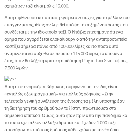
οχημάτων ταξί είναι μόλις 15.000.
Αυτή η φθίνουσα κατάσταση εγείρει ανησυχίες για το μέλλον του
επαγγέλματος, ιδίως αν ληφθεί υπόψη το αυξημένο κόστος που
συνδέεται με την ιδιοκτησία ταξί. Ο Ντέιβις επεσήμανε ότι ένα
όχημα που αγοράζεται ολοκαίνουργιο από την αντιπροσωπεία
κοστίζει σήμερα πάνω από 100.000 λίρες και το ποσό αυτό
αναμένεται να αυξηθεί σε περίπου 115.000 λίρες το επόμενο
έτος, όταν θα λήξει η κρατική επιδότηση Plug in Taxi Grant ύψους
7.500 λιρών.
Αυτή η οικονομική επιβάρυνση, σύμφωνα με τον ίδιο, είναι
«εντελώς εξωπραγματική» για πολλούς οδηγούς: «Στην
τελευταία γενική συνέλευση της ένωσης τα μέλη υποστήριξαν
τη διατήρηση του αριθμού των ταξί στην πρωτεύουσα στα
σημερινά επίπεδα. Όμως, αυτό ήταν πριν από την πανδημία και
το τοπίο έχει πλέον αλλάξει δραματικά. Σχεδόν 1.000 ταξί
αποσύρονται από τους δρόμους κάθε χρόνο με το νέο όριο