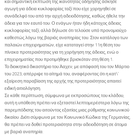
και σημαντική έκπτωση της ικανότητας οδήγησης άσκησε
αγωγή για άδεια κυκλοφορίας ταξί που είχε χορηγηθεί σε
συνάδελφό του από την αρχή αδειοδότησης, καθώς ήθελε την
άδεια για τον εαυτό του. Ο ενάγων ήταν ήδη κάτοχος άδειας
κυκλοφορίας ταξί, αλλά δήλωσε ότι τελούσε υπό προνομιούχο
καθεστώς λόγω της βαριάς αναπηρίας του. Στον κατάλογο των
παλαιών επιχειρηματιών, είχε καταταγεί στην 11η θέση του
πίνακα προτεραιότητας για τη χορήγηση της άδειας, ενώ ο
επιχειρηματίας που προτιμήθηκε βρισκόταν στη θέση 1.
Το διοικητικό δικαστήριο του Άαχεν, με απόφασή του τον Μάρτιο
του 2023, απέρριψε το αίτημά του, αναφέροντας ότι η κατ\’
εξαίρεση παραβίαση της αρχής της προτεραιότητας απαιτεί
ειδική αιτιολόγηση.
Σε κάθε περίπτωση, σύμφωνα με εκπροσώπους του κλάδου,
αυτή η υπόθεση πρέπει να εξεταστεί λεπτομερέστερα λόγω της
παρεμπόδισης του αιτούντος εξαιτίας μιας ρύθμισης κοινωνικού
δικαίου. Διότι σύμφωνα με τον Κοινωνικό Κώδικα της Γερμανίας,
θα πρέπει να δοθεί προτεραιότητα στην αδειοδότηση σε άτομα
με βαριά αναπηρία.