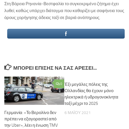
Στη Βόρεια Ρηνανία-Βεστφαλία το συγκεκριμένο ζήτημα έχει
λυθεί, καθώς υπάρχει διάταγμα που καθορίζει με σαφήνεια τους
όρους χορήγησης άδειας ταξί σε βαριά ανάπηρους.
ΜΠΟΡΕΊ ΕΠΊΣΗΣ ΝΑ ΣΑΣ ΑΡΈΣΕΙ...
0
Έξι μεγάλες πόλεις της
Ολλανδίας θα έχουν μόνο
ηλεκτρικά ή υδρογονοκίνητα
ταξί μέχρι το 2025
Γερμανία: «Το Βερολίνο δεν
6 ΜΑΪ́ΟΥ 2021
πρέπει να εξαγοραστεί από
την Uber», λέει η ένωση TMV