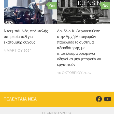
0
0
Ντουμπάι: Νέα, πολυτελής
Λονδίνο: Κυβερνοεπίθεση
υπηρεσία ταξί για…
στην Αρχή Μεταφορών
εκατομμυριούχους
παρέλυσε το σύστημα
αδειοδότησης, με
4 ΜΑΡΤΊΟΥ 2024
αποτέλεσμα ορισμένοι
οδηγοί να μην μπορούν να
εργαστούν
16 ΟΚΤΩΒΡΊΟΥ 2024
ΤΕΛΕΥΤΑΙΑ ΝΕΑ
ΕΠΌΜΕΝΟ ΆΡΘΡΟ