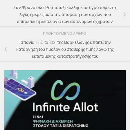
Σαν Φρανσίσκο: Ρομποταξί κόλλησε σε υγρό τσιμέντο,
λίγες ημέρες μετά την απόφαση των αρχών που
επιτρέπει τη λειτουργία των αυτόνομων οχημάτων
ΠΡΟΗΓΟΎΜΕΝΟ ΆΡΘΡΟ
Iσπανία: Η Élite Taxi της Βαρκελώνης απαιτεί την
κατάργηση του τιμολογίου σταθερής τιμής λόγω της
εκτεταμένης καταστρατήγησής του