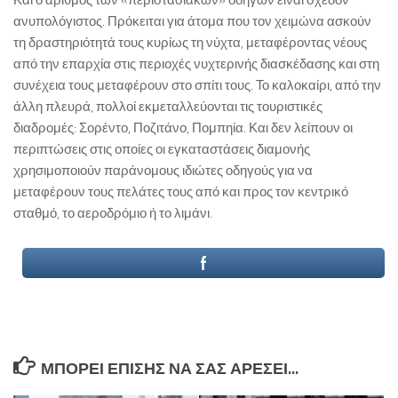
Και ο αριθμός των «περιστασιακών» οδηγών είναι σχεδόν
ανυπολόγιστος. Πρόκειται για άτομα που τον χειμώνα ασκούν
τη δραστηριότητά τους κυρίως τη νύχτα, μεταφέροντας νέους
από την επαρχία στις περιοχές νυχτερινής διασκέδασης και στη
συνέχεια τους μεταφέρουν στο σπίτι τους. Το καλοκαίρι, από την
άλλη πλευρά, πολλοί εκμεταλλεύονται τις τουριστικές
διαδρομές: Σορέντο, Ποζιτάνο, Πομπηία. Και δεν λείπουν οι
περιπτώσεις στις οποίες οι εγκαταστάσεις διαμονής
χρησιμοποιούν παράνομους ιδιώτες οδηγούς για να
μεταφέρουν τους πελάτες τους από και προς τον κεντρικό
σταθμό, το αεροδρόμιο ή το λιμάνι.
ΜΠΟΡΕΊ ΕΠΊΣΗΣ ΝΑ ΣΑΣ ΑΡΈΣΕΙ...