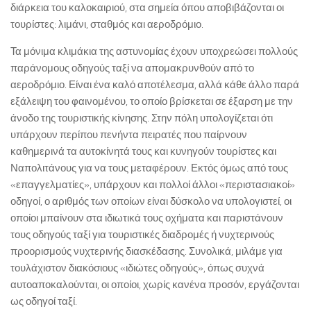
διάρκεια του καλοκαιριού, στα σημεία όπου αποβιβάζονται οι
τουρίστες: λιμάνι, σταθμός και αεροδρόμιο.
Τα μόνιμα κλιμάκια της αστυνομίας έχουν υποχρεώσει πολλούς
παράνομους οδηγούς ταξί να απομακρυνθούν από το
αεροδρόμιο. Είναι ένα καλό αποτέλεσμα, αλλά κάθε άλλο παρά
εξάλειψη του φαινομένου, το οποίο βρίσκεται σε έξαρση με την
άνοδο της τουριστικής κίνησης. Στην πόλη υπολογίζεται ότι
υπάρχουν περίπου πενήντα πειρατές που παίρνουν
καθημερινά τα αυτοκίνητά τους και κυνηγούν τουρίστες και
Ναπολιτάνους για να τους μεταφέρουν. Εκτός όμως από τους
«επαγγελματίες», υπάρχουν και πολλοί άλλοι «περιστασιακοί»
οδηγοί, ο αριθμός των οποίων είναι δύσκολο να υπολογιστεί, οι
οποίοι μπαίνουν στα ιδιωτικά τους οχήματα και παριστάνουν
τους οδηγούς ταξί για τουριστικές διαδρομές ή νυχτερινούς
προορισμούς νυχτερινής διασκέδασης. Συνολικά, μιλάμε για
τουλάχιστον διακόσιους «ιδιώτες οδηγούς», όπως συχνά
αυτοαποκαλούνται, οι οποίοι, χωρίς κανένα προσόν, εργάζονται
ως οδηγοί ταξί.