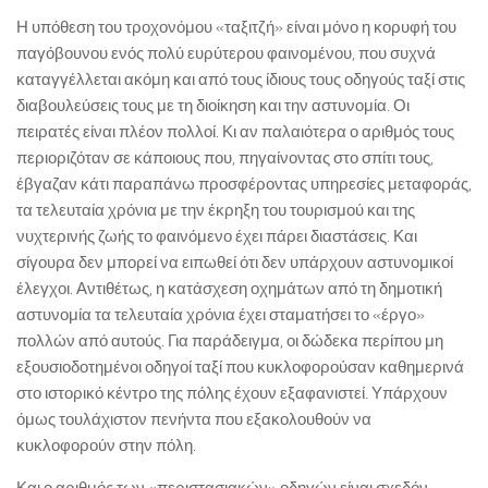
Η υπόθεση του τροχονόμου «ταξιτζή» είναι μόνο η κορυφή του
παγόβουνου ενός πολύ ευρύτερου φαινομένου, που συχνά
καταγγέλλεται ακόμη και από τους ίδιους τους οδηγούς ταξί στις
διαβουλεύσεις τους με τη διοίκηση και την αστυνομία. Οι
πειρατές είναι πλέον πολλοί. Κι αν παλαιότερα ο αριθμός τους
περιοριζόταν σε κάποιους που, πηγαίνοντας στο σπίτι τους,
έβγαζαν κάτι παραπάνω προσφέροντας υπηρεσίες μεταφοράς,
τα τελευταία χρόνια με την έκρηξη του τουρισμού και της
νυχτερινής ζωής το φαινόμενο έχει πάρει διαστάσεις. Και
σίγουρα δεν μπορεί να ειπωθεί ότι δεν υπάρχουν αστυνομικοί
έλεγχοι. Αντιθέτως, η κατάσχεση οχημάτων από τη δημοτική
αστυνομία τα τελευταία χρόνια έχει σταματήσει το «έργο»
πολλών από αυτούς. Για παράδειγμα, οι δώδεκα περίπου μη
εξουσιοδοτημένοι οδηγοί ταξί που κυκλοφορούσαν καθημερινά
στο ιστορικό κέντρο της πόλης έχουν εξαφανιστεί. Υπάρχουν
όμως τουλάχιστον πενήντα που εξακολουθούν να
κυκλοφορούν στην πόλη.