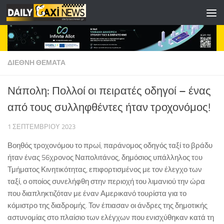
Skip to content
ΔΙΕΘΝΗ ΘΕΜΑΤΑ
Νάπολη: Πολλοί οι πειρατές οδηγοί – ένας
από τους συλληφθέντες ήταν τροχονόμος!
1 ΣΕΠΤΕΜΒΡΊΟΥ 2023
Βοηθός τροχονόμου το πρωί, παράνομος οδηγός ταξί το βράδυ
ήταν ένας 56χρονος Ναπολιτάνος, δημόσιος υπάλληλος τoυ
Τμήματος Κινητικότητας, επιφορτισμένος με τον έλεγχο των
ταξί, ο οποίος συνελήφθη στην περιοχή του λιμανιού την ώρα
που διαπληκτιζόταν με έναν Αμερικανό τουρίστα για το
κόμιστρο της διαδρομής. Τον έπιασαν οι άνδρες της δημοτικής
αστυνομίας στο πλαίσιο των ελέγχων που ενισχύθηκαν κατά τη