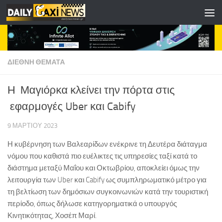
Skip to content
ΔΙΕΘΝΗ ΘΕΜΑΤΑ
Η Μαγιόρκα κλείνει την πόρτα στις
εφαρμογές Uber και Cabify
9 ΜΑΡΤΊΟΥ 2023
Η κυβέρνηση των Βαλεαρίδων ενέκρινε τη Δευτέρα διάταγμα
νόμου που καθιστά πιο ευέλικτες τις υπηρεσίες ταξί κατά το
διάστημα μεταξύ Μαΐου και Οκτωβρίου, αποκλείει όμως την
λειτουργία των Uber και Cabify ως συμπληρωματικό μέτρο για
τη βελτίωση των δημόσιων συγκοινωνιών κατά την τουριστική
περίοδο, όπως δήλωσε κατηγορηματικά ο υπουργός
Κινητικότητας, Χοσέπ Μαρί.