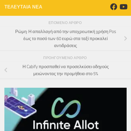
ΤΕΛΕΥΤΑΙΑ ΝΕΑ
ΕΠΌΜΕΝΟ ΆΡΘΡΟ
Ρώμη: Η απαλλαγή από την υποχρεωτική χρήση Pos
έως το ποσό των 60 ευρώ στα ταξί προκαλεί
αντιδράσεις
ΠΡΟΗΓΟΎΜΕΝΟ ΆΡΘΡΟ
Η Cabify προσπαθεί να προσελκύσει οδηγούς
μειώνοντας την προμήθεια στο 5%