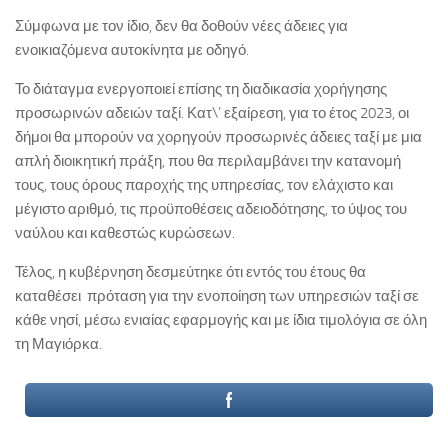
Σύμφωνα με τον ίδιο, δεν θα δοθούν νέες άδειες για
ενοικιαζόμενα αυτοκίνητα με οδηγό.
Το διάταγμα ενεργοποιεί επίσης τη διαδικασία χορήγησης
προσωρινών αδειών ταξί. Κατ\’ εξαίρεση, για το έτος 2023, οι
δήμοι θα μπορούν να χορηγούν προσωρινές άδειες ταξί με μια
απλή διοικητική πράξη, που θα περιλαμβάνει την κατανομή
τους, τους όρους παροχής της υπηρεσίας, τον ελάχιστο και
μέγιστο αριθμό, τις προϋποθέσεις αδειοδότησης, το ύψος του
ναύλου και καθεστώς κυρώσεων.
Τέλος, η κυβέρνηση δεσμεύτηκε ότι εντός του έτους θα
καταθέσει πρόταση για την ενοποίηση των υπηρεσιών ταξί σε
κάθε νησί, μέσω ενιαίας εφαρμογής και με ίδια τιμολόγια σε όλη
τη Μαγιόρκα.