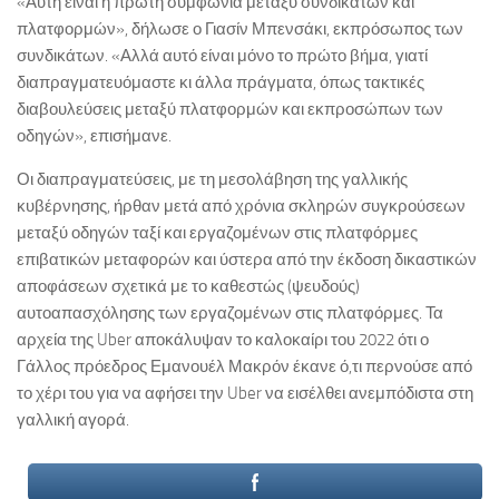
«Αυτή είναι η πρώτη συμφωνία μεταξύ συνδικάτων και
πλατφορμών», δήλωσε ο Γιασίν Μπενσάκι, εκπρόσωπος των
συνδικάτων. «Αλλά αυτό είναι μόνο το πρώτο βήμα, γιατί
διαπραγματευόμαστε κι άλλα πράγματα, όπως τακτικές
διαβουλεύσεις μεταξύ πλατφορμών και εκπροσώπων των
οδηγών», επισήμανε.
Οι διαπραγματεύσεις, με τη μεσολάβηση της γαλλικής
κυβέρνησης, ήρθαν μετά από χρόνια σκληρών συγκρούσεων
μεταξύ οδηγών ταξί και εργαζομένων στις πλατφόρμες
επιβατικών μεταφορών και ύστερα από την έκδοση δικαστικών
αποφάσεων σχετικά με το καθεστώς (ψευδούς)
αυτοαπασχόλησης των εργαζομένων στις πλατφόρμες. Τα
αρχεία της Uber αποκάλυψαν το καλοκαίρι του 2022 ότι ο
Γάλλος πρόεδρος Εμανουέλ Μακρόν έκανε ό,τι περνούσε από
το χέρι του για να αφήσει την Uber να εισέλθει ανεμπόδιστα στη
γαλλική αγορά.