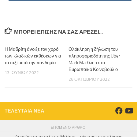
ΜΠΟΡΕΊ ΕΠΊΣΗΣ ΝΑ ΣΑΣ ΑΡΈΣΕΙ...
Η Μαδρίτη άνοιξε τον χορό
Ολόκληρη η δήλωση του
των κλαδικών εκθέσεων για
πληροφοριοδότη της Uber
το ταξί μετά την πανδημία
Mark MacGann στο
Ευρωπαϊκό Κοινοβούλιο
13 ΙΟΥΝΊΟΥ 2022
26 ΟΚΤΩΒΡΊΟΥ 2022
ΤΕΛΕΥΤΑΙΑ ΝΕΑ
ΕΠΌΜΕΝΟ ΆΡΘΡΟ
Δυσεύρετα τα ταξί στο Μιλάνο – μία στις τρεις κλήσεις