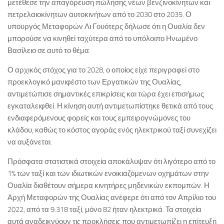
μετέθεσε την απαγόρευση πώλησης νέων βενζινοκίνητων και
πετρελαιοκίνητων αυτοκινήτων από το 2030 στο 2035. Ο
υπουργός Μεταφορών Λι Γουότερς δήλωσε ότι η Ουαλία δεν
μπορούσε να κινηθεί ταχύτερα από το υπόλοιπο Ηνωμένο
Βασίλειο σε αυτό το θέμα.
Ο αρχικός στόχος για το 2028, ο οποίος είχε περιγραφεί στο
προεκλογικό μανιφέστο των Εργατικών της Ουαλίας,
αντιμετώπισε σημαντικές επικρίσεις και τώρα έχει επισήμως
εγκαταλειφθεί. Η κίνηση αυτή αντιμετωπίστηκε θετικά από τους
ενδιαφερόμενους φορείς και τους εμπειρογνώμονες του
κλάδου, καθώς το κόστος αγοράς ενός ηλεκτρικού ταξί συνεχίζει
να αυξάνεται.
Πρόσφατα στατιστικά στοιχεία αποκάλυψαν ότι λιγότερο από το
1% των ταξί και των ιδιωτικών ενοικιαζόμενων οχημάτων στην
Ουαλία διαθέτουν σήμερα κινητήρες μηδενικών εκπομπών. Η
Αρχή Μεταφορών της Ουαλίας ανέφερε ότι από τον Απρίλιο του
2022, από τα 9.318 ταξί, μόνο 82 ήταν ηλεκτρικά. Τα στοιχεία
αυτά αναδεικνύουν τις προκλήσεις που αντιμετωπίζει η επίτευξη