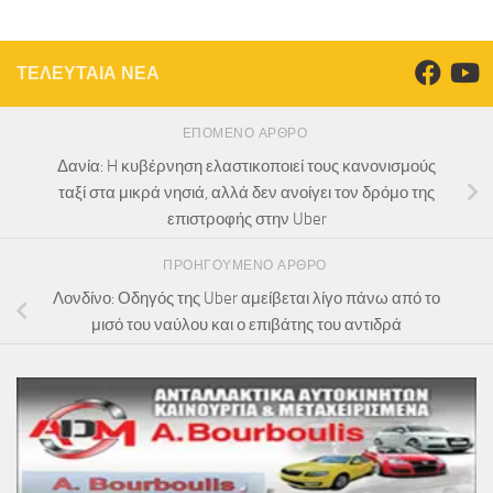
ΤΕΛΕΥΤΑΙΑ ΝΕΑ
ΕΠΌΜΕΝΟ ΆΡΘΡΟ
Δανία: H κυβέρνηση ελαστικοποιεί τους κανονισμούς
ταξί στα μικρά νησιά, αλλά δεν ανοίγει τον δρόμο της
επιστροφής στην Uber
ΠΡΟΗΓΟΎΜΕΝΟ ΆΡΘΡΟ
Λονδίνο: Οδηγός της Uber αμείβεται λίγο πάνω από το
μισό του ναύλου και ο επιβάτης του αντιδρά