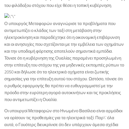
του φιλόδοξου στόχου που είχε θέσει η τοπική κυβέρνηση.
Ο υπουργός Μεταφορών αναγνώρισε τα προβλήματα που
αντιμετωπίζει ο κλάδος των ταξί στη μετάβαση στην
ηλεκτροκίνηση και παραδέχτηκε ότι η οικονομική επιβάρυνση
και οι ανησυχίες που σχετίζονται με την εμβέλεια των οχημάτων
και την υποδομή φόρτισης αποτελούν σημαντικά εμπόδια.
Τόνισε ότι η κυβέρνηση της Ουαλίας παραμένει προσηλωμένη
στην επίτευξη του στόχου της για μηδενικές εκπομπές ρύπων το
2050 και δήλωσε ότι τα ηλεκτρικά οχήματα είναι ζωτικής
σημασίας για την επίτευξη αυτού του στόχου. Ωστόσο, τόνισε ότι
ο ρυθμός εφαρμογής θα πρέπει να ευθυγραμμιστεί με την
πρόοδο στην ευρύτερη αγορά αυτοκινήτων και τις προκλήσεις
που αντιμετωπίζει η Ουαλία.
Οι υπουργοί Μεταφορών στο Ηνωμένο Βασίλειο είναι αρμόδιοι
να ορίσουν τις προθεσμίες για τα ηλεκτρικά ταξί. Παρ\’ όλα
αυτά, ο Γουότερς διευκρίνισε ότι δεν υπάρχουν άμεσα σχέδια