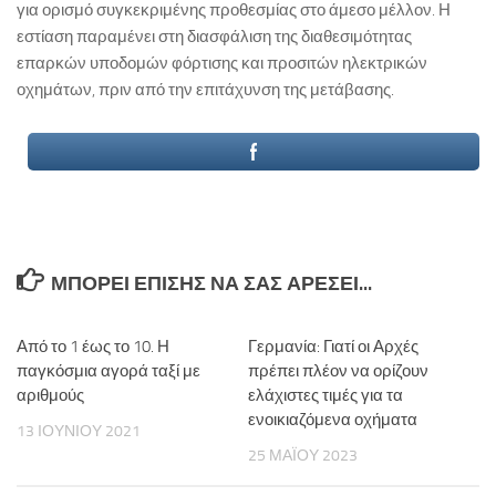
για ορισμό συγκεκριμένης προθεσμίας στο άμεσο μέλλον. Η
εστίαση παραμένει στη διασφάλιση της διαθεσιμότητας
επαρκών υποδομών φόρτισης και προσιτών ηλεκτρικών
οχημάτων, πριν από την επιτάχυνση της μετάβασης.
ΜΠΟΡΕΊ ΕΠΊΣΗΣ ΝΑ ΣΑΣ ΑΡΈΣΕΙ...
Από το 1 έως το 10. Η
Γερμανία: Γιατί οι Αρχές
παγκόσμια αγορά ταξί με
πρέπει πλέον να ορίζουν
αριθμούς
ελάχιστες τιμές για τα
ενοικιαζόμενα οχήματα
13 ΙΟΥΝΊΟΥ 2021
25 ΜΑΪ́ΟΥ 2023