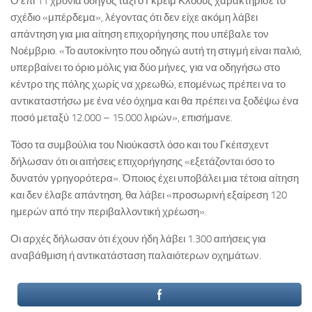
Ο επί 11 χρόνια οδηγός ταξί ο Γκρέιμ Κλόουζ χαρακτήρισε το
σχέδιο «μπέρδεμα», λέγοντας ότι δεν είχε ακόμη λάβει
απάντηση για μια αίτηση επιχορήγησης που υπέβαλε τον
Νοέμβριο. «Το αυτοκίνητο που οδηγώ αυτή τη στιγμή είναι παλιό,
υπερβαίνει το όριο μόλις για δύο μήνες, για να οδηγήσω στο
κέντρο της πόλης χωρίς να χρεωθώ, επομένως πρέπει να το
αντικαταστήσω με ένα νέο όχημα και θα πρέπει να ξοδέψω ένα
ποσό μεταξύ 12.000 – 15.000 λιρών», επισήμανε.
Τόσο τα συμβούλια του Νιούκαστλ όσο και του Γκέιτσχεντ
δήλωσαν ότι οι αιτήσεις επιχορήγησης «εξετάζονται όσο το
δυνατόν γρηγορότερα». Όποιος έχει υποβάλει μια τέτοια αίτηση
και δεν έλαβε απάντηση, θα λάβει «προσωρινή εξαίρεση 120
ημερών από την περιβαλλοντική χρέωση».
Οι αρχές δήλωσαν ότι έχουν ήδη λάβει 1.300 αιτήσεις για
αναβάθμιση ή αντικατάσταση παλαιότερων οχημάτων.