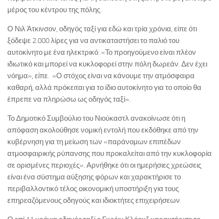
μέρος του κέντρου της πόλης.
Ο Νιλ Άτκινσον, οδηγός ταξί για εδώ και τρία χρόνια, είπε ότι
ξόδεψε 2.000 λίρες για να αντικαταστήσει το παλιό του
αυτοκίνητο με ένα ηλεκτρικό. «Το προηγούμενο είναι πλέον
ιδιωτικό και μπορεί να κυκλοφορεί στην πόλη δωρεάν. Δεν έχει
νόημα», είπε. «Ο στόχος είναι να κάνουμε την ατμόσφαιρα
καθαρή, αλλά πρόκειται για το ίδιο αυτοκίνητο για το οποίο θα
έπρεπε να πληρώσω ως οδηγός ταξί».
Το Δημοτικό Συμβούλιο του Νιούκαστλ ανακοίνωσε ότι η
απόφαση ακολούθησε νομική εντολή που εκδόθηκε από την
κυβέρνηση για τη μείωση των «παράνομων επιπέδων
ατμοσφαιρικής ρύπανσης που προκαλείται από την κυκλοφορία
σε ορισμένες περιοχές». Αρνήθηκε ότι οι ημερήσιες χρεώσεις
είναι ένα σύστημα αύξησης φόρων και χαρακτήρισε το
περιβαλλοντικό τέλος οικονομική υποστήριξη για τους
επηρεαζόμενους οδηγούς και ιδιοκτήτες επιχειρήσεων.