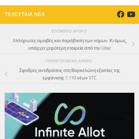
ΤΕΛΕΥΤΑΙΑ ΝΕΑ
ΕΠΌΜΕΝΟ ΆΡΘΡΟ
Aπλήρωτες αμοιβές και παράβαση των νόμων. Κι όμως,
υπάρχει χειρότερη εταιρεία από την Uber
ΠΡΟΗΓΟΎΜΕΝΟ ΆΡΘΡΟ
Σφοδρές αντιδράσεις στη Βαρκελώνη εξαιτίας της
εμφάνισης 1.170 νέων VTC