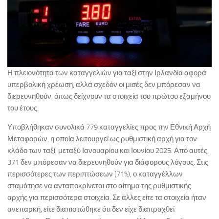
Η πλειονότητα των καταγγελιών για ταξί στην Ιρλανδία αφορά
υπερβολική χρέωση, αλλά σχεδόν οι μισές δεν μπόρεσαν να
διερευνηθούν, όπως δείχνουν τα στοιχεία του πρώτου εξαμήνου
του έτους.
Υποβλήθηκαν συνολικά 779 καταγγελίες προς την Εθνική Αρχή
Μεταφορών, η οποία λειτουργεί ως ρυθμιστική αρχή για τον
κλάδο των ταξί, μεταξύ Ιανουαρίου και Ιουνίου 2025. Από αυτές,
371 δεν μπόρεσαν να διερευνηθούν για διάφορους λόγους. Στις
περισσότερες των περιπτώσεων (71%), ο καταγγέλλων
σταμάτησε να ανταποκρίνεται στο αίτημα της ρυθμιστικής
αρχής για περισσότερα στοιχεία. Σε άλλες είτε τα στοιχεία ήταν
ανεπαρκή, είτε διαπιστώθηκε ότι δεν είχε διαπραχθεί