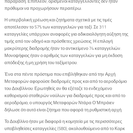
παράβαση. Επιπλέον, ορισμένοι καταγγέλλοντες δεν ήταν
πρόθυμοι να προχωρήσουν περαιτέρω.
Η υπερβολική χρέωση και ζητήματα σχετικά με τις τιμές
αποτέλεσαν το 57% των καταγγελιών για ταξί. Σε 311
καταγγελίες υπάρχουν αναφορές για αδικαιολόγητη αύξηση της
τιμής από τον οδηγό και πρόσθετες χρεώσεις. Η επιλογή
μακρύτερης διαδρομής ήταν το αντικείμενο 74 καταγγελιών.
Μονοψήφιος ήταν ο αριθμός των καταγγελιών για μη έκδοση
απόδειξης ή μη χρήση του ταξίμετρου.
Ένα στα πέντε πρόστιμα που επιβλήθηκαν από την Αρχή
Μεταφορών αφορούσε διαδρομές προς και από το αεροδρόμιο
του Δουβλίνου. Ερωτηθείς αν θα εξέταζε το ενδεχόμενο
καθορισμού σταθερών ναύλων για διαδρομές προς και από το
αεροδρόμιο, ο υπουργός Μεταφορών Ντάρα Ο’Μπράιεν
δήλωσε ότι αυτό είναι ζήτημα που αφορά τη ρυθμιστική αρχή.
Το Δουβλίνο ήταν με διαφορά η κομητεία με τις περισσότερες
υποβληθείσες καταγγελίες (580), ακολουθούμενο από το Κορκ