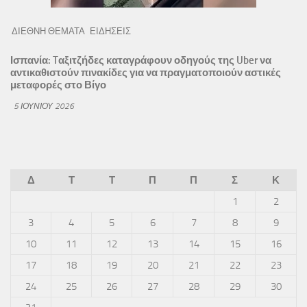
ΔΙΕΘΝΗ ΘΕΜΑΤΑ
ΕΙΔΗΣΕΙΣ
Ισπανία: Tαξιτζήδες καταγράφουν οδηγούς της Uber να
αντικαθιστούν πινακίδες για να πραγματοποιούν αστικές
μεταφορές στο Βίγο
5 ΙΟΥΝΊΟΥ 2026
Δ
Τ
Τ
Π
Π
Σ
Κ
1
2
3
4
5
6
7
8
9
10
11
12
13
14
15
16
17
18
19
20
21
22
23
24
25
26
27
28
29
30