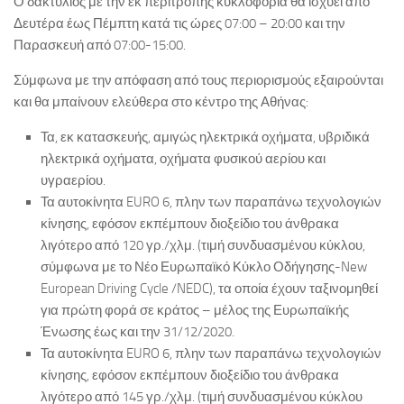
Ο δακτύλιος με την εκ περιτροπής κυκλοφορία θα ισχύει από
Δευτέρα έως Πέμπτη κατά τις ώρες 07:00 – 20:00 και την
Παρασκευή από 07:00-15:00.
Σύμφωνα με την απόφαση από τους περιορισμούς εξαιρούνται
και θα μπαίνουν ελεύθερα στο κέντρο της Αθήνας:
Τα, εκ κατασκευής, αμιγώς ηλεκτρικά οχήματα, υβριδικά
ηλεκτρικά οχήματα, οχήματα φυσικού αερίου και
υγραερίου.
Τα αυτοκίνητα EURO 6, πλην των παραπάνω τεχνολογιών
κίνησης, εφόσον εκπέμπουν διοξείδιο του άνθρακα
λιγότερο από 120 γρ./χλμ. (τιμή συνδυασμένου κύκλου,
σύμφωνα με το Νέο Ευρωπαϊκό Κύκλο Οδήγησης-New
European Driving Cycle /NEDC), τα οποία έχουν ταξινομηθεί
για πρώτη φορά σε κράτος – μέλος της Ευρωπαϊκής
Ένωσης έως και την 31/12/2020.
Τα αυτοκίνητα EURO 6, πλην των παραπάνω τεχνολογιών
κίνησης, εφόσον εκπέμπουν διοξείδιο του άνθρακα
λιγότερο από 145 γρ./χλμ. (τιμή συνδυασμένου κύκλου