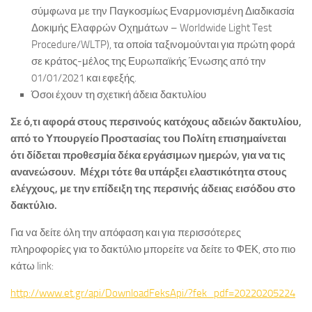
σύμφωνα με την Παγκοσμίως Εναρμονισμένη Διαδικασία
Δοκιμής Ελαφρών Οχημάτων – Worldwide Light Test
Procedure/WLTP), τα οποία ταξινομούνται για πρώτη φορά
σε κράτος-μέλος της Ευρωπαϊκής Ένωσης από την
01/01/2021 και εφεξής.
Όσοι έχουν τη σχετική άδεια δακτυλίου
Σε ό,τι αφορά στους περσινούς κατόχους αδειών δακτυλίου,
από το Υπουργείο Προστασίας του Πολίτη επισημαίνεται
ότι δίδεται προθεσμία δέκα εργάσιμων ημερών, για να τις
ανανεώσουν. Μέχρι τότε θα υπάρξει ελαστικότητα στους
ελέγχους, με την επίδειξη της περσινής άδειας εισόδου στο
δακτύλιο.
Για να δείτε όλη την απόφαση και για περισσότερες
πληροφορίες για το δακτύλιο μπορείτε να δείτε το ΦΕΚ, στο πιο
κάτω link:
http://www.et.gr/api/DownloadFeksApi/?fek_pdf=20220205224