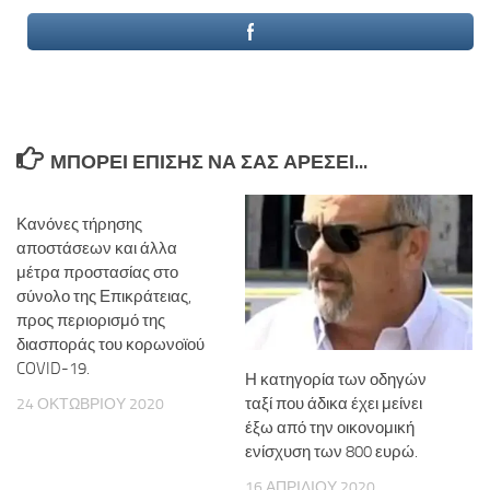
ΜΠΟΡΕΊ ΕΠΊΣΗΣ ΝΑ ΣΑΣ ΑΡΈΣΕΙ...
Κανόνες τήρησης
αποστάσεων και άλλα
μέτρα προστασίας στο
σύνολο της Επικράτειας,
προς περιορισμό της
διασποράς του κορωνοϊού
COVID-19.
Η κατηγορία των οδηγών
ταξί που άδικα έχει μείνει
24 ΟΚΤΩΒΡΊΟΥ 2020
έξω από την οικονομική
ενίσχυση των 800 ευρώ.
16 ΑΠΡΙΛΊΟΥ 2020