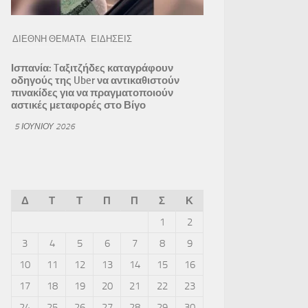
ΔΙΕΘΝΗ ΘΕΜΑΤΑ
ΕΙΔΗΣΕΙΣ
Ισπανία: Tαξιτζήδες καταγράφουν
οδηγούς της Uber να αντικαθιστούν
πινακίδες για να πραγματοποιούν
αστικές μεταφορές στο Βίγο
5 ΙΟΥΝΊΟΥ 2026
Δ
Τ
Τ
Π
Π
Σ
Κ
1
2
3
4
5
6
7
8
9
10
11
12
13
14
15
16
17
18
19
20
21
22
23
24
25
26
27
28
29
30