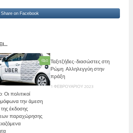
Share on Facebook
...
0
Ταξιτζήδες-διασώστες στη
Ρώμη: Αλληλεγγύη στην
πράξη
1 ΦΕΒΡΟΥΑΡΊΟΥ 2023
: Οι πολιτικοί
ομόφωνα την άμεση
 της έκδοσης
εων παραχώρησης
κιαζόμενα
ητα