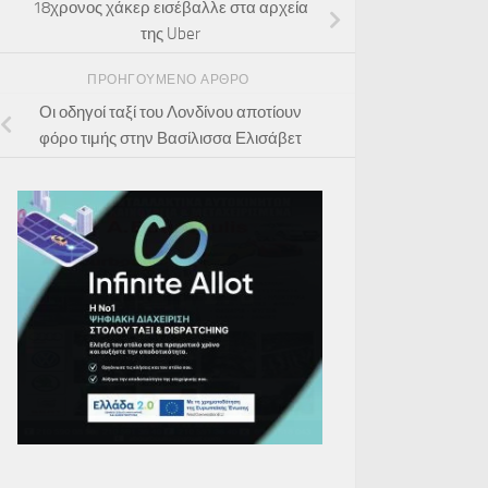
18χρονος χάκερ εισέβαλλε στα αρχεία
της Uber
ΠΡΟΗΓΟΎΜΕΝΟ ΆΡΘΡΟ
Οι οδηγοί ταξί του Λονδίνου αποτίουν
φόρο τιμής στην Βασίλισσα Ελισάβετ