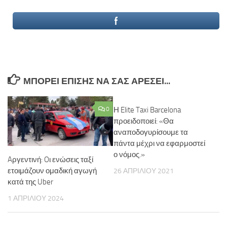
ΜΠΟΡΕΊ ΕΠΊΣΗΣ ΝΑ ΣΑΣ ΑΡΈΣΕΙ...
0
Η Elite Taxi Barcelona
προειδοποιεί: «Θα
αναποδογυρίσουμε τα
πάντα μέχρι να εφαρμοστεί
ο νόμος.»
Aργεντινή: Oι ενώσεις ταξί
ετοιμάζουν ομαδική αγωγή
26 ΑΠΡΙΛΊΟΥ 2021
κατά της Uber
1 ΑΠΡΙΛΊΟΥ 2024