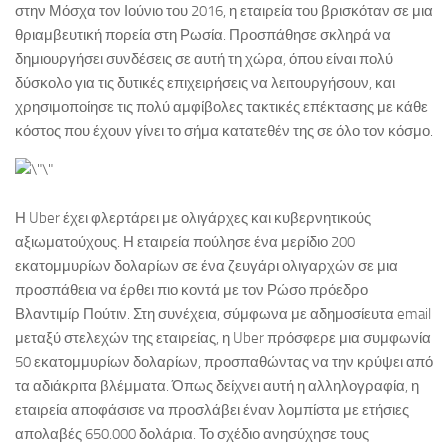
στην Μόσχα τον Ιούνιο του 2016, η εταιρεία του βρισκόταν σε μια
θριαμβευτική πορεία στη Ρωσία. Προσπάθησε σκληρά να
δημιουργήσει συνδέσεις σε αυτή τη χώρα, όπου είναι πολύ
δύσκολο για τις δυτικές επιχειρήσεις να λειτουργήσουν, και
χρησιμοποίησε τις πολύ αμφίβολες τακτικές επέκτασης με κάθε
κόστος που έχουν γίνει το σήμα κατατεθέν της σε όλο τον κόσμο.
Η Uber έχει φλερτάρει με ολιγάρχες και κυβερνητικούς
αξιωματούχους. Η εταιρεία πούλησε ένα μερίδιο 200
εκατομμυρίων δολαρίων σε ένα ζευγάρι ολιγαρχών σε μια
προσπάθεια να έρθει πιο κοντά με τον Ρώσο πρόεδρο
Βλαντιμίρ Πούτιν. Στη συνέχεια, σύμφωνα με αδημοσίευτα email
μεταξύ στελεχών της εταιρείας, η Uber πρόσφερε μια συμφωνία
50 εκατομμυρίων δολαρίων, προσπαθώντας να την κρύψει από
τα αδιάκριτα βλέμματα. Όπως δείχνει αυτή η αλληλογραφία, η
εταιρεία αποφάσισε να προσλάβει έναν λομπίστα με ετήσιες
απολαβές 650.000 δολάρια. Το σχέδιο ανησύχησε τους