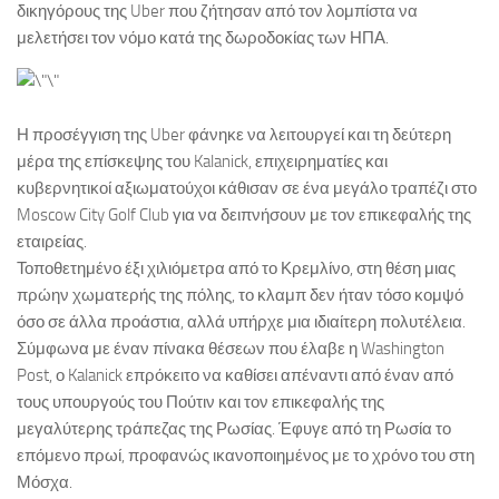
δικηγόρους της Uber που ζήτησαν από τον λομπίστα να
μελετήσει τον νόμο κατά της δωροδοκίας των ΗΠΑ.
Η προσέγγιση της Uber φάνηκε να λειτουργεί και τη δεύτερη
μέρα της επίσκεψης του Kalanick, επιχειρηματίες και
κυβερνητικοί αξιωματούχοι κάθισαν σε ένα μεγάλο τραπέζι στο
Moscow City Golf Club για να δειπνήσουν με τον επικεφαλής της
εταιρείας.
Τοποθετημένο έξι χιλιόμετρα από το Κρεμλίνο, στη θέση μιας
πρώην χωματερής της πόλης, το κλαμπ δεν ήταν τόσο κομψό
όσο σε άλλα προάστια, αλλά υπήρχε μια ιδιαίτερη πολυτέλεια.
Σύμφωνα με έναν πίνακα θέσεων που έλαβε η Washington
Post, ο Kalanick επρόκειτο να καθίσει απέναντι από έναν από
τους υπουργούς του Πούτιν και τον επικεφαλής της
μεγαλύτερης τράπεζας της Ρωσίας. Έφυγε από τη Ρωσία το
επόμενο πρωί, προφανώς ικανοποιημένος με το χρόνο του στη
Μόσχα.