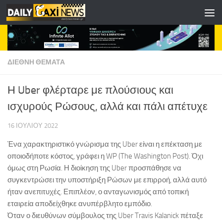
Skip to content
ΔΙΕΘΝΗ ΘΕΜΑΤΑ
Η Uber φλέρταρε με πλούσιους και
ισχυρούς Ρώσους, αλλά και πάλι απέτυχε
16 ΙΟΥΛΊΟΥ 2022
Ένα χαρακτηριστικό γνώρισμα της Uber είναι η επέκταση με
οποιοδήποτε κόστος, γράφει η WP (The Washington Post). Όχι
όμως στη Ρωσία. Η διοίκηση της Uber προσπάθησε να
συγκεντρώσει την υποστήριξη Ρώσων με επιρροή, αλλά αυτό
ήταν ανεπιτυχές. Επιπλέον, ο ανταγωνισμός από τοπική
εταιρεία αποδείχθηκε ανυπέρβλητο εμπόδιο.
Όταν ο διευθύνων σύμβουλος της Uber Travis Kalanick πέταξε