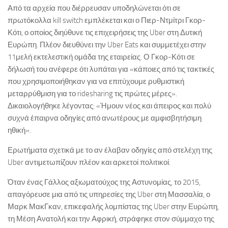
Από τα αρχεία που διέρρευσαν υποδηλώνεται ότι σε
πρωτόκολλα kill switch εμπλέκεται και ο Πιερ-Ντμίτρι Γκορ-
Κότι, ο οποίος διηύθυνε τις επιχειρήσεις της Uber στη Δυτική
Ευρώπη. Πλέον διευθύνει την Uber Eats και συμμετέχει στην
11μελή εκτελεστική ομάδα της εταιρείας. Ο Γκορ-Κότι σε
δήλωσή του ανέφερε ότι λυπάται για «κάποιες από τις τακτικές
που χρησιμοποιήθηκαν για να επιτύχουμε ρυθμιστική
μεταρρύθμιση για το ridesharing τις πρώτες μέρες».
Δικαιολογήθηκε λέγοντας: «Ήμουν νέος και άπειρος και πολύ
συχνά έπαιρνα οδηγίες από ανωτέρους με αμφισβητήσιμη
ηθική».
Ερωτήματα σχετικά με το αν έλαβαν οδηγίες από στελέχη της
Uber αντιμετωπίζουν πλέον και αρκετοί πολιτικοί.
Όταν ένας Γάλλος αξιωματούχος της Αστυνομίας, το 2015,
απαγόρευσε μια από τις υπηρεσίες της Uber στη Μασσαλία, ο
Μαρκ ΜακΓκαν, επικεφαλής λομπίστας της Uber στην Ευρώπη,
τη Μέση Ανατολή και την Αφρική, στράφηκε στον σύμμαχο της