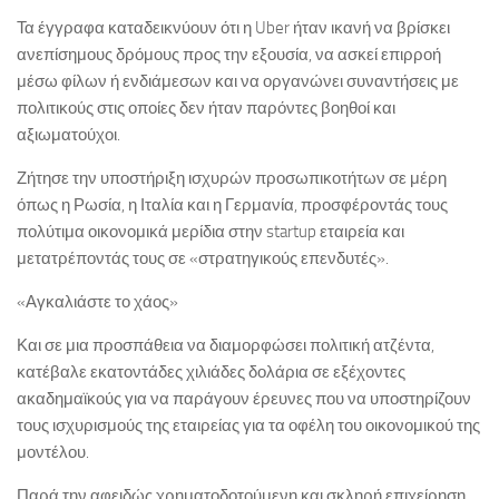
Τα έγγραφα καταδεικνύουν ότι η Uber ήταν ικανή να βρίσκει
ανεπίσημους δρόμους προς την εξουσία, να ασκεί επιρροή
μέσω φίλων ή ενδιάμεσων και να οργανώνει συναντήσεις με
πολιτικούς στις οποίες δεν ήταν παρόντες βοηθοί και
αξιωματούχοι.
Ζήτησε την υποστήριξη ισχυρών προσωπικοτήτων σε μέρη
όπως η Ρωσία, η Ιταλία και η Γερμανία, προσφέροντάς τους
πολύτιμα οικονομικά μερίδια στην startup εταιρεία και
μετατρέποντάς τους σε «στρατηγικούς επενδυτές».
«Αγκαλιάστε το χάος»
Και σε μια προσπάθεια να διαμορφώσει πολιτική ατζέντα,
κατέβαλε εκατοντάδες χιλιάδες δολάρια σε εξέχοντες
ακαδημαϊκούς για να παράγουν έρευνες που να υποστηρίζουν
τους ισχυρισμούς της εταιρείας για τα οφέλη του οικονομικού της
μοντέλου.
Παρά την αφειδώς χρηματοδοτούμενη και σκληρή επιχείρηση