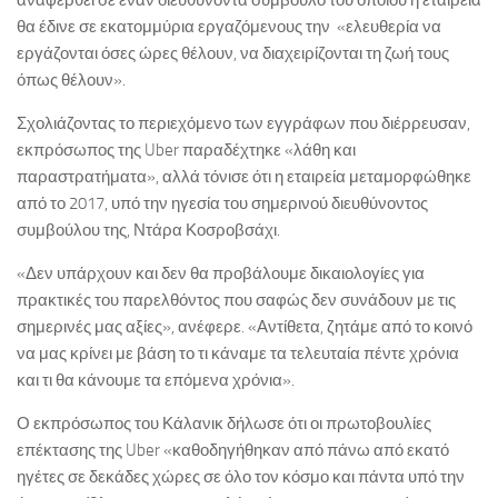
αναφερθεί σε έναν διευθύνοντα σύμβουλο του οποίου η εταιρεία
θα έδινε σε εκατομμύρια εργαζόμενους την «ελευθερία να
εργάζονται όσες ώρες θέλουν, να διαχειρίζονται τη ζωή τους
όπως θέλουν».
Σχολιάζοντας το περιεχόμενο των εγγράφων που διέρρευσαν,
εκπρόσωπος της Uber παραδέχτηκε «λάθη και
παραστρατήματα», αλλά τόνισε ότι η εταιρεία μεταμορφώθηκε
από το 2017, υπό την ηγεσία του σημερινού διευθύνοντος
συμβούλου της, Ντάρα Κοσροβσάχι.
«Δεν υπάρχουν και δεν θα προβάλουμε δικαιολογίες για
πρακτικές του παρελθόντος που σαφώς δεν συνάδουν με τις
σημερινές μας αξίες», ανέφερε. «Αντίθετα, ζητάμε από το κοινό
να μας κρίνει με βάση το τι κάναμε τα τελευταία πέντε χρόνια
και τι θα κάνουμε τα επόμενα χρόνια».
Ο εκπρόσωπος του Κάλανικ δήλωσε ότι οι πρωτοβουλίες
επέκτασης της Uber «καθοδηγήθηκαν από πάνω από εκατό
ηγέτες σε δεκάδες χώρες σε όλο τον κόσμο και πάντα υπό την