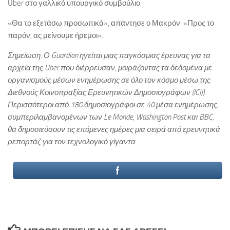
Uber στο γαλλικό υπουργικό συμβούλιο.
«Θα το εξετάσω προσωπικά», απάντησε ο Μακρόν. «Προς το
παρόν, ας μείνουμε ήρεμοι».
Σημείωση: Ο
Guardian
ηγείται μιας παγκόσμιας έρευνας για τα
αρχεία της
Uber
που διέρρευσαν, μοιράζοντας τα δεδομένα με
οργανισμούς μέσων ενημέρωσης σε όλο τον κόσμο μέσω της
Διεθνούς Κοινοπραξίας Ερευνητικών Δημοσιογράφων (ICIJ).
Περισσότεροι από 180 δημοσιογράφοι σε 40 μέσα ενημέρωσης,
συμπεριλαμβανομένων των
Le Monde, Washington Post
και
BBC
,
θα δημοσιεύσουν τις επόμενες ημέρες μια σειρά από ερευνητικά
ρεπορτάζ για τον τεχνολογικό γίγαντα.