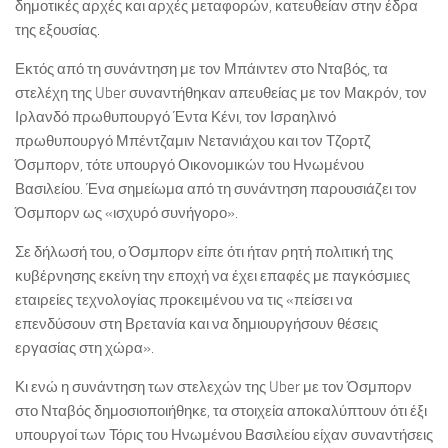
δημοτικές αρχές και αρχές μεταφορών, κατευθείαν στην έδρα
της εξουσίας.
Εκτός από τη συνάντηση με τον Μπάιντεν στο Νταβός, τα
στελέχη της Uber συναντήθηκαν απευθείας με τον Μακρόν, τον
Ιρλανδό πρωθυπουργό Έντα Κένι, τον Ισραηλινό
πρωθυπουργό Μπέντζαμιν Νετανιάχου και τον Τζορτζ
Όσμπορν, τότε υπουργό Οικονομικών του Ηνωμένου
Βασιλείου. Ένα σημείωμα από τη συνάντηση παρουσιάζει τον
Όσμπορν ως «ισχυρό συνήγορο».
Σε δήλωσή του, ο Όσμπορν είπε ότι ήταν ρητή πολιτική της
κυβέρνησης εκείνη την εποχή να έχει επαφές με παγκόσμιες
εταιρείες τεχνολογίας προκειμένου να τις «πείσει να
επενδύσουν στη Βρετανία και να δημιουργήσουν θέσεις
εργασίας στη χώρα».
Κι ενώ η συνάντηση των στελεχών της Uber με τον Όσμπορν
στο Νταβός δημοσιοποιήθηκε, τα στοιχεία αποκαλύπτουν ότι έξι
υπουργοί των Τόρις του Ηνωμένου Βασιλείου είχαν συναντήσεις