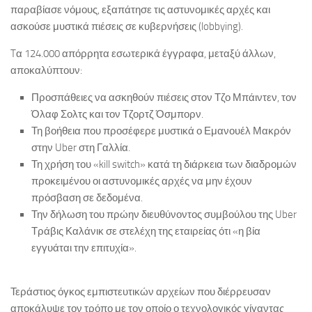
παραβίασε νόμους, εξαπάτησε τις αστυνομικές αρχές και
ασκούσε μυστικά πιέσεις σε κυβερνήσεις (lobbying).
Tα 124.000 απόρρητα εσωτερικά έγγραφα, μεταξύ άλλων,
αποκαλύπτουν:
Προσπάθειες να ασκηθούν πιέσεις στον Τζο Μπάιντεν, τον
Όλαφ Σολτς και τον Τζορτζ Όσμπορν.
Τη βοήθεια που προσέφερε μυστικά ο Εμανουέλ Μακρόν
στην Uber στη Γαλλία.
Τη χρήση του «kill switch» κατά τη διάρκεια των διαδρομών
προκειμένου οι αστυνομικές αρχές να μην έχουν
πρόσβαση σε δεδομένα.
Την δήλωση του πρώην διευθύνοντος συμβούλου της Uber
Τράβις Καλάνικ σε στελέχη της εταιρείας ότι «η βία
εγγυάται την επιτυχία».
Τεράστιος όγκος εμπιστευτικών αρχείων που διέρρευσαν
αποκάλυψε τον τρόπο με τον οποίο ο τεχνολογικός γίγαντας