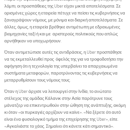
λόμπι, οι προσπάθειες της Uber είχαν μικτά αποτελέσματα. Σε
ορισμένες χώρες η εταιρεία πέτυχε να πείσει τις κυβερνήσεις να
ξαναγράψουν νόμους, με μόνιμα και διαρκή αποτελέσματα. Σε
άλλες, όμως, η εταιρεία βρέθηκε αντιμέτωπη με εδραιωμένες
βιομηχανίες ταξί ή και με αριστερούς πολιτικούς που απλώς
αρνήθηκαν να υποχωρήσουν.
Όταν αντιμετώπισε αυτές τις αντιδράσεις, η Uber προσπάθησε
να τις εκμεταλλευθεί προς όφελός της για να τροφοδοτήσει την
αφήγηση ότι η τεχνολογία της υπερβαίνει τα απαρχαιωμένα
συστήματα μεταφορών, παροτρύνοντας τις κυβερνήσεις να
μεταρρυθμίσουν τους νόμους τους.
Όταν η Uber άρχισε να λειτουργεί στην Ινδία, το ανώτατο
στέλεχος της ομάδας Κάλανικ στην Ασία παρότρυνε τους
μάνατζερ να επικεντρωθούν στην ώθηση της ανάπτυξης, ακόμη
κι όταν «οι πυρκαγιές αρχίζουν να καίνε». «Να ξέρετε ότι αυτό
είναι ένα φυσιολογικό τμήμα της επιχείρησης της Uber», είπε.
«Αγκαλιάστε το χάος. Σημαίνει ότι κάνετε κάτι σημαντικό».