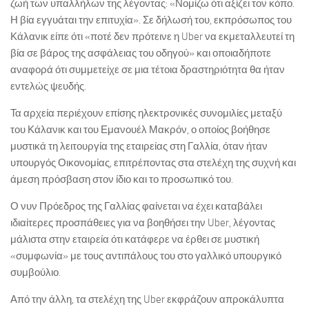
ζωή των υπαλλήλων της λέγοντας: «Νομίζω ότι αξίζει τον κόπο.
Η βία εγγυάται την επιτυχία». Σε δήλωσή του, εκπρόσωπος του
Κάλανικ είπε ότι «ποτέ δεν πρότεινε η Uber να εκμεταλλευτεί τη
βία σε βάρος της ασφάλειας του οδηγού» και οποιαδήποτε
αναφορά ότι συμμετείχε σε μια τέτοια δραστηριότητα θα ήταν
εντελώς ψευδής.
Τα αρχεία περιέχουν επίσης ηλεκτρονικές συνομιλίες μεταξύ
του Κάλανικ και του Εμανουέλ Μακρόν, ο οποίος βοήθησε
μυστικά τη λειτουργία της εταιρείας στη Γαλλία, όταν ήταν
υπουργός Οικονομίας, επιτρέποντας στα στελέχη της συχνή και
άμεση πρόσβαση στον ίδιο και το προσωπικό του.
Ο νυν Πρόεδρος της Γαλλίας φαίνεται να έχει καταβάλει
ιδιαίτερες προσπάθειες για να βοηθήσει την Uber, λέγοντας
μάλιστα στην εταιρεία ότι κατάφερε να έρθει σε μυστική
«συμφωνία» με τους αντιπάλους του στο γαλλικό υπουργικό
συμβούλιο.
Από την άλλη, τα στελέχη της Uber εκφράζουν απροκάλυπτα