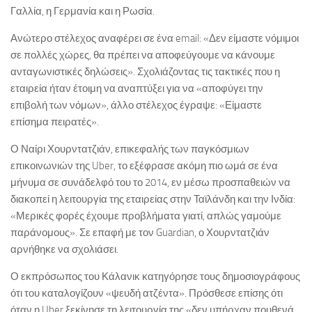
Γαλλία, η Γερμανία και η Ρωσία.
Ανώτερο στέλεχος αναφέρει σε ένα email: «Δεν είμαστε νόμιμοι
σε πολλές χώρες, θα πρέπει να αποφεύγουμε να κάνουμε
ανταγωνιστικές δηλώσεις». Σχολιάζοντας τις τακτικές που η
εταιρεία ήταν έτοιμη να αναπτύξει για να «αποφύγει την
επιβολή των νόμων», άλλο στέλεχος έγραψε: «Είμαστε
επίσημα πειρατές».
Ο Ναίρι Χουρντατζιάν, επικεφαλής των παγκόσμιων
επικοινωνιών της Uber, το εξέφρασε ακόμη πιο ωμά σε ένα
μήνυμα σε συνάδελφό του το 2014, εν μέσω προσπαθειών να
διακοπεί η λειτουργία της εταιρείας στην Ταϊλάνδη και την Ινδία:
«Μερικές φορές έχουμε προβλήματα γιατί, απλώς γαμούμε
παράνομους». Σε επαφή με τον Guardian, ο Χουρντατζιάν
αρνήθηκε να σχολιάσει.
Ο εκπρόσωπος του Κάλανικ κατηγόρησε τους δημοσιογράφους
ότι του καταλογίζουν «ψευδή ατζέντα». Πρόσθεσε επίσης ότι
όταν η Uber ξεκίνησε τη λειτουργία της «δεν υπήρχαν πουθενά