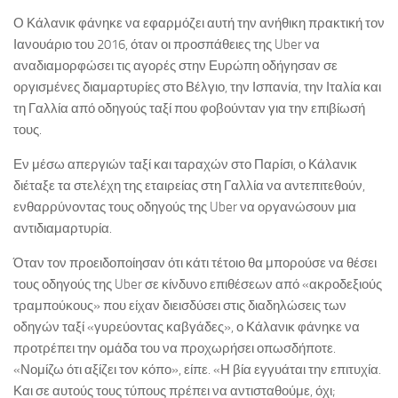
Ο Κάλανικ φάνηκε να εφαρμόζει αυτή την ανήθικη πρακτική τον
Ιανουάριο του 2016, όταν οι προσπάθειες της Uber να
αναδιαμορφώσει τις αγορές στην Ευρώπη οδήγησαν σε
οργισμένες διαμαρτυρίες στο Βέλγιο, την Ισπανία, την Ιταλία και
τη Γαλλία από οδηγούς ταξί που φοβούνταν για την επιβίωσή
τους.
Εν μέσω απεργιών ταξί και ταραχών στο Παρίσι, ο Κάλανικ
διέταξε τα στελέχη της εταιρείας στη Γαλλία να αντεπιτεθούν,
ενθαρρύνοντας τους οδηγούς της Uber να οργανώσουν μια
αντιδιαμαρτυρία.
Όταν τον προειδοποίησαν ότι κάτι τέτοιο θα μπορούσε να θέσει
τους οδηγούς της Uber σε κίνδυνο επιθέσεων από «ακροδεξιούς
τραμπούκους» που είχαν διεισδύσει στις διαδηλώσεις των
οδηγών ταξί «γυρεύοντας καβγάδες», ο Κάλανικ φάνηκε να
προτρέπει την ομάδα του να προχωρήσει οπωσδήποτε.
«Νομίζω ότι αξίζει τον κόπο», είπε. «Η βία εγγυάται την επιτυχία.
Και σε αυτούς τους τύπους πρέπει να αντισταθούμε, όχι;