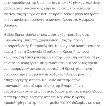
με εκπροσώπους της Uber που δεν αποκαλύφθηκαν. Δεν είναι
σαφές εάν οι συναντήσεις έπρεπε να είχαν ανακοινωθεί,
εντείνοντας τη σύγχυση που επικρατεί όσον αφορά τον τρόπο
με τον οποίο εφαρμόζονται οι κανόνες λόμπι στο Ηνωμένο
Βασίλειο.
Η Uber βρήκε δίαυλο επικοινωνίας ακόμη και μέσα στην
Ευρωπαϊκή Επιτροπή, χρησιμοποιώντας την πρώην
αντιπρόεδρο της Επιτροπής Νέλι Κρους για να ασκεί πιέσεις σε
χώρες όπως η Ολλανδία. Ο ρόλος της Κρους ήταν τόσο
κομβικός στη λειτουργία της Uber στην Ευρώπη, ώστε σε σειρά
επιστολών αναφέρεται ότι η ταυτότητα και ο ρόλος της πρέπει
να παραμείνουν απολύτως μυστικές. Η Κρους φέρεται να
βοηθούσε την εταιρεία την περίοδο του 18μήνου μετά την
αποχώρησή της από την Κομισιόν, κατά την οποία
απαγορεύεται σε αξιωματούχους της Επιτροπής να
συμμετέχουν σε επιχειρηματικές δραστηριότητες τέτοιου είδους.
Μετά την αποχώρησή της από την Κομισιόν, η Κρους
προσελήφθη από την Uber με μισθό 200.000 δολαρίων ετησίως.