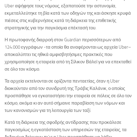
Uber αψήφησε τους νόμους, εξαπατούσε την αστυνομία,
εκμεταλλεύτηκε τη βία κατά των οδηγών της και άσκησε κρυφά
πιέσεις στις κυβερνήσεις κατά τη διάρκεια της επιθετικής
στρατηγικής για την παγκόσμια επέκτασή του.
Η πρωτοφανής διαρροή στον Guardian περισσότερων από
124.000 εγγράφων -τα οποία θα αναφέρονται ως αρχεία Uber–
αποκαλύπτει τις ηθικά αμφισβητήσιμες πρακτικές που
χρησιμοποίησε η εταιρεία από τη Σίλικον Βάλεϊ για να επεκταθεί
σε όλο τον κόσμο.
Τα αρχεία εκτείνονται σε ορίζοντα πενταετίας, όταν η Uber
διοικούνταν από τον συνιδρυτή της Τράβις Καλάνικ, ο οποίος
προσπάθησε να εγκαταστήσει την εταιρεία σε πόλεις σε όλο τον
κόσμο, ακόμα κι αν αυτό σήμαινε παραβίαση των νόμων και
των κανονισμών για τη λειτουργία των ταξί.
Κατά τη διάρκεια της σφοδρής αντίδρασης που προκάλεσε
παγκοσμίως η εγκατάσταση των υπηρεσιών της εταιρείας, τα