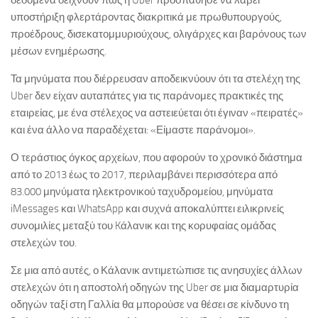
δεδομένα δείχνουν πώς η Uber προσπάθησε να λάβει
υποστήριξη φλερτάροντας διακριτικά με πρωθυπουργούς,
προέδρους, δισεκατομμυριούχους, ολιγάρχες και βαρόνους των
μέσων ενημέρωσης.
Τα μηνύματα που διέρρευσαν αποδεικνύουν ότι τα στελέχη της
Uber δεν είχαν αυταπάτες για τις παράνομες πρακτικές της
εταιρείας, με ένα στέλεχος να αστειεύεται ότι έγιναν «πειρατές»
και ένα άλλο να παραδέχεται: «Είμαστε παράνομοι».
Ο τεράστιος όγκος αρχείων, που αφορούν το χρονικό διάστημα
από το 2013 έως το 2017, περιλαμβάνει περισσότερα από
83.000 μηνύματα ηλεκτρονικού ταχυδρομείου, μηνύματα
iMessages και WhatsApp και συχνά αποκαλύπτει ειλικρινείς
συνομιλίες μεταξύ του Kάλανικ και της κορυφαίας ομάδας
στελεχών του.
Σε μια από αυτές, ο Κάλανικ αντιμετώπισε τις ανησυχίες άλλων
στελεχών ότι η αποστολή οδηγών της Uber σε μια διαμαρτυρία
οδηγών ταξί στη Γαλλία θα μπορούσε να θέσει σε κίνδυνο τη