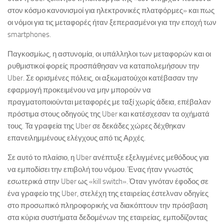
στον κόσμο κανονισμοί για ηλεκτρονικές πλατφόρμες» και πως
οι νόμοι για τις μεταφορές ήταν ξεπερασμένοι για την εποχή των
smartphones.
Παγκοσμίως, η αστυνομία, οι υπάλληλοι των μεταφορών και οι
ρυθμιστικοί φορείς προσπάθησαν να καταπολεμήσουν την
Uber. Σε ορισμένες πόλεις, οι αξιωματούχοι κατέβασαν την
εφαρμογή προκειμένου να μην μπορούν να
πραγματοποιούνται μεταφορές με ταξί χωρίς άδεια, επέβαλαν
πρόστιμα στους οδηγούς της Uber και κατέσχεσαν τα οχήματά
τους. Τα γραφεία της Uber σε δεκάδες χώρες δέχθηκαν
επανειλημμένους ελέγχους από τις Αρχές.
Σε αυτό το πλαίσιο, η Uber ανέπτυξε εξελιγμένες μεθόδους για
να εμποδίσει την επιβολή του νόμου. Ένας ήταν γνωστός
εσωτερικά στην Uber ως «kill switch». Όταν γινόταν έφοδος σε
ένα γραφείο της Uber, στελέχη της εταιρείας έστελναν οδηγίες
στο προσωπικό πληροφορικής να διακόπτουν την πρόσβαση
στα κύρια συστήματα δεδομένων της εταιρείας, εμποδίζοντας