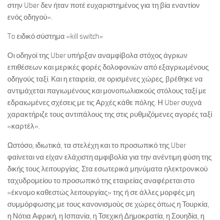
στην Uber δεν ήταν ποτέ ευχαριστημένος για τη βία εναντίον
ενός οδηγού».
To ειδικό σύστημα «kill switch»
Οι οδηγοί της Uber υπήρξαν αναμφίβολα στόχος άγριων
επιθέσεων και μερικές φορές δολοφονιών από εξαγριωμένους
οδηγούς ταξί. Και η εταιρεία, σε ορισμένες χώρες, βρέθηκε να
αντιμάχεται παγιωμένους και μονοπωλιακούς στόλους ταξί με
εδραιωμένες σχέσεις με τις Αρχές κάθε πόλης. Η Uber συχνά
χαρακτήριζε τους αντιπάλους της στις ρυθμιζόμενες αγορές ταξί
«καρτέλ».
Ωστόσο, ιδιωτικά, τα στελέχη και το προσωπικό της Uber
φαίνεται να είχαν ελάχιστη αμφιβολία για την ανέντιμη φύση της
δικής τους λειτουργίας. Στα εσωτερικά μηνύματα ηλεκτρονικού
ταχυδρομείου το προσωπικό της εταιρείας αναφέρεται στο
«έκνομο καθεστώς λειτουργίας» της ή σε άλλες μορφές μη
συμμόρφωσης με τους κανονισμούς σε χώρες όπως η Τουρκία,
η Νότια Αφρική, η Ισπανία, η Τσεχική Δημοκρατία, η Σουηδία, η