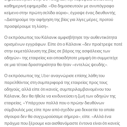
καθημερινή εφημερίδα. «Θα δημοσιευτούν με ανυπόγραφο
κείμενο στην πρώτη σελίδα αύριο», έγραψε ένας διευθυντής.
«Διατηρούμε την αφήγηση της βίας για λίγες μέρες, προτού
προσφέρουμε τη λύση».
Ο εκπρόσωπος του Κάλανικ αμφισβήτησε την αυθεντικότητα
ορισμένων εγγράφων. Είπε ότι ο Κάλανικ «δεν προέτρεψε ποτέ
στην εκμετάλλευση της βίας σε βάρος της ασφάλειας των
οδηγών» της εταιρείας και οποιαδήποτε μομφή ότι συμμετείχε
σε μια τέτοια δραστηριότητα θα ήταν «εντελώς ψευδής».
Ο εκπρόσωπος της Uber αναγνώρισε επίσης λάθη του
παρελθόντος στη συμπεριφορά της εταιρείας προς τους
οδηγούς, αλλά είπε ότι κανείς, συμπεριλαμβανομένου του
Κάλανικ, δεν θα ήθελε να κινδυνεύσει η ζωή των οδηγών της
εταιρείας. «Υπάρχουν πολλά που ο πρώην διευθύνων
σύμβουλός μας είπε πριν από σχεδόν μια δεκαετία τα οποία
σίγουρα δεν θα συγχωρούσαμε σήμερα», είπε. «Αλλά ένα
πράγμα που ξέρουμε και αισθανόμαστε έντονα είναι ότι κανείς