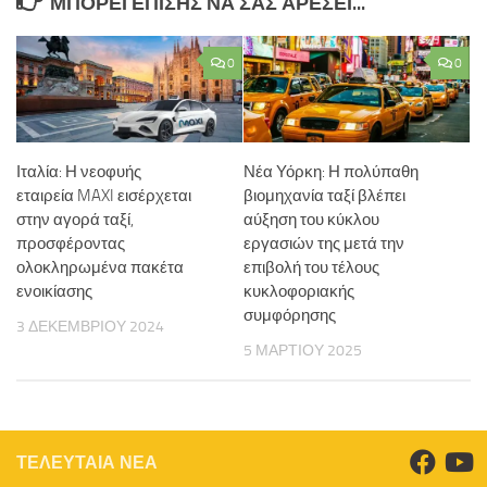
ΜΠΟΡΕΊ ΕΠΊΣΗΣ ΝΑ ΣΑΣ ΑΡΈΣΕΙ...
0
0
Ιταλία: Η νεοφυής
Νέα Υόρκη: Η πολύπαθη
εταιρεία MAXI εισέρχεται
βιομηχανία ταξί βλέπει
στην αγορά ταξί,
αύξηση του κύκλου
προσφέροντας
εργασιών της μετά την
ολοκληρωμένα πακέτα
επιβολή του τέλους
ενοικίασης
κυκλοφοριακής
συμφόρησης
3 ΔΕΚΕΜΒΡΊΟΥ 2024
5 ΜΑΡΤΊΟΥ 2025
ΤΕΛΕΥΤΑΙΑ ΝΕΑ