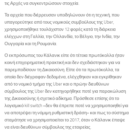
τις Αρχές να συγκεντρώσουν στοιχεία.
Τα αρχεία που διέρρευσαν υποδηλώνουν ότι η τεχνική, που
υπαγορεύτηκε από τους νομικούς συμβούλους της Uber,
χρησιμοποιήθηκε τουλάχιστον 12 φορές κατά τη διάρκεια
ελέγχων στη Γαλλία, την Ολλανδία, το Βέλγιο, την Ινδία, την
Ουγγαρία και τη Ρουμανία.
Ο εκπρόσωπος του Κάλανικ είπε ότι τέτοια πρωτόκολλα ήταν
κοινή επιχειρηματική πρακτική και δεν σχεδιάστηκαν για να
παρεμποδίσουν τη Δικαιοσύνη. Είπε ότι τα πρωτόκολλα, τα
οποία δεν διέγραφαν δεδομένα, ελέγχθηκαν και εγκρίθηκαν
από το νομικό τμήμα της Uber και ο πρώην διευθύνων
σύμβουλος της Uber δεν κατηγορήθηκε ποτέ για παρακώλυση
της Δικαιοσύνης ή σχετικό αδίκημα. Πρόσθεσε επίσης ότι το
λογισμικό kill switch «δεν θα έπρεπε ποτέ να χρησιμοποιηθεί για
να αποτρέψει τη νόμιμη ρυθμιστική δράση» και πως το σύστημα
σταμάτησε να χρησιμοποιείται το 2017, όταν ο Κάλανικ έπαψε
να είναι διευθύνων σύμβουλος της εταιρείας.