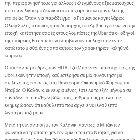
την περιφρόνησή τους για άλλους εκλεγμένους αξιωματούχους
που ήταν λιγότερο δεκτικοί στο επιχειρηματικό μοντέλο της
εταιρείας. Όταν, για παράδειγμα, ο Γερμανός καγκελάριος,
Όλαφ Σολτς, ο οποίος ήταν δήμαρχος του Αμβούργου εκείνη την
εποχή, κατέστησε σαφές στους λομπίστες της Uber ότι οι οδηγοί
της εταιρείας θα έπρεπε να λαμβάνουν τουλάχιστον έναν
κατώτατο μισθό, ένας από αυτούς τον χαρακτήρισε «αληθινό
κωμικό».
Ο τότε αντιπρόεδρος των ΗΠΑ, Τζο Μπάιντεν, υποστηρικτής της
Uber εκείνη την εποχή, καθυστέρησε σε μια συνάντηση με
στελέχη της εταιρείας στο Παγκόσμιο Οικονομικό Φόρουμ του
Νταβός. Ο Καλάνικ, εκνευρισμένος, έστειλε το εξής μήνυμα σε
συνάδελφό του: «Έχω βάλει τους ανθρώπους μου να τον
ενημερώσουν ότι κάθε λεπτό που αργεί είναι ένα λεπτό
λιγότερο μαζί μου».
Μετά τη συνάντηση με τον Καλάνικ, πάντως, ο Μπάιντεν
φαίνεται να τροποποίησε την ομιλία του στο Νταβός για να