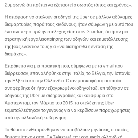
Συμφωνώ ότι πρέπει να εξεταστεί ο σωστός τόπος και χρόνος».
Η απόφαση να σταλούν οι οδηγοί της Uber σε μάλλον αδύναμες
διαμαρτυρίες, παρά τους κινδύνους, ήταν σύμφωνη με αυτό που
ένα ανώτερο πρώην στέλεχος είπε στον Guardian, ότι ήταν μια
στρατηγική εργαλειοποίησης των οδηγών και εκμετάλλευσης
της βίας εναντίον τους για «να διατηρηθεί η ένταση της
διαμάχης».
Επρόκειτο για μια πρακτική που, σύμφωνα με τα email που
διέρρευσαν, επαναλήφθηκε στην Ιταλία, το Βέλγιο, την Ισπανία,
την Ελβετία και την Ολλανδία. Όταν μασκοφόροι, οι οποίοι
αναφέρθηκε ότι ήταν εξαγριωμένοι οδηγοί ταξί, επιτέθηκαν σε
οδηγούς της Uber με σιδηρογροθιές και και σφυριά στο
Άμστερνταμ, τον Μάρτιο του 2015, τα στελέχη της Uber
εκμεταλλεύτηκαν το γεγονός για να κερδίσουν παραχωρήσεις
από την ολλανδική κυβέρνηση.
Τα θύματα ενθαρρύνθηκαν να υποβάλουν μηνύσεις, οι οποίες
δημοσιεύτηκαν στην De Telegraaf, την κορυφαία ολλανδική