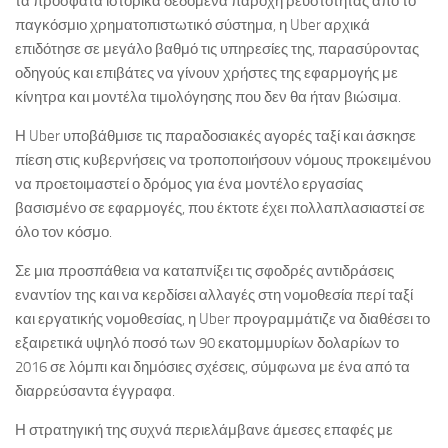
τα πρόσφατα ιστορικά δεδομένα παροχή ρευστότητας από το
παγκόσμιο χρηματοπιστωτικό σύστημα, η Uber αρχικά
επιδότησε σε μεγάλο βαθμό τις υπηρεσίες της, παρασύροντας
οδηγούς και επιβάτες να γίνουν χρήστες της εφαρμογής με
κίνητρα και μοντέλα τιμολόγησης που δεν θα ήταν βιώσιμα.
Η Uber υποβάθμισε τις παραδοσιακές αγορές ταξί και άσκησε
πίεση στις κυβερνήσεις να τροποποιήσουν νόμους προκειμένου
να προετοιμαστεί ο δρόμος για ένα μοντέλο εργασίας
βασισμένο σε εφαρμογές, που έκτοτε έχει πολλαπλασιαστεί σε
όλο τον κόσμο.
Σε μια προσπάθεια να καταπνίξει τις σφοδρές αντιδράσεις
εναντίον της και να κερδίσει αλλαγές στη νομοθεσία περί ταξί
και εργατικής νομοθεσίας, η Uber προγραμμάτιζε να διαθέσει το
εξαιρετικά υψηλό ποσό των 90 εκατομμυρίων δολαρίων το
2016 σε λόμπι και δημόσιες σχέσεις, σύμφωνα με ένα από τα
διαρρεύσαντα έγγραφα.
Η στρατηγική της συχνά περιελάμβανε άμεσες επαφές με