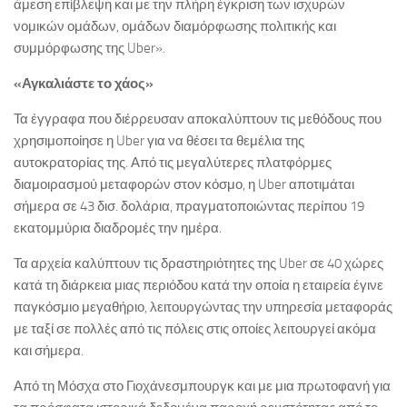
άμεση επίβλεψη και με την πλήρη έγκριση των ισχυρών
νομικών ομάδων, ομάδων διαμόρφωσης πολιτικής και
συμμόρφωσης της Uber».
«Αγκαλιάστε το χάος»
Τα έγγραφα που διέρρευσαν αποκαλύπτουν τις μεθόδους που
χρησιμοποίησε η Uber για να θέσει τα θεμέλια της
αυτοκρατορίας της. Από τις μεγαλύτερες πλατφόρμες
διαμοιρασμού μεταφορών στον κόσμο, η Uber αποτιμάται
σήμερα σε 43 δισ. δολάρια, πραγματοποιώντας περίπου 19
εκατομμύρια διαδρομές την ημέρα.
Τα αρχεία καλύπτουν τις δραστηριότητες της Uber σε 40 χώρες
κατά τη διάρκεια μιας περιόδου κατά την οποία η εταιρεία έγινε
παγκόσμιο μεγαθήριο, λειτουργώντας την υπηρεσία μεταφοράς
με ταξί σε πολλές από τις πόλεις στις οποίες λειτουργεί ακόμα
και σήμερα.
Από τη Μόσχα στο Γιοχάνεσμπουργκ και με μια πρωτοφανή για