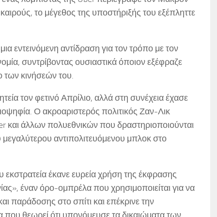
καιρούς, το μέγεθος της υποστήριξής του εξέπληττε
μια εντεινόμενη αντίδραση για τον τρόπο με τον
ομία, συντρίβοντας ουσιαστικά όποιον εξέφραζε
ο των κινήσεών του.
τεία τον φετινό Απρίλιο, αλλά στη συνέχεια έχασε
ιοψηφία. Ο ακροαριστερός πολιτικός Ζαν-Λικ
er και άλλων πολυεθνικών που δραστηριοποιούνται
ου μεγαλύτερου αντιπολιτευόμενου μπλοκ στο
υ εκστρατεία έκανε ευρεία χρήση της έκφρασης
ας», έναν όρο-ομπρέλα που χρησιμοποιείται για να
αι παράδοσης στο σπίτι και επέκρινε την
α που θεωρεί ότι υπονόμευσε τα δικαιώματα των