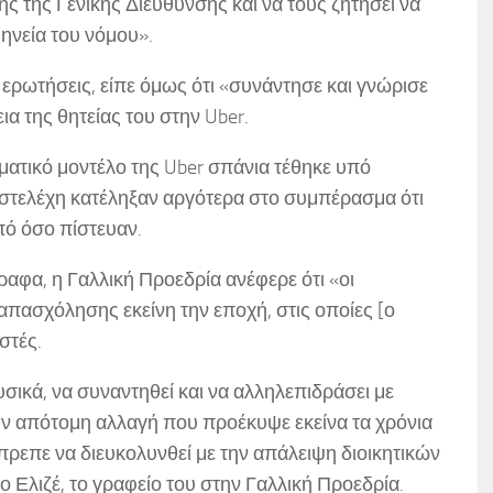
ς της Γενικής Διεύθυνσης και να τους ζητήσει να
μηνεία του νόμου».
ερωτήσεις, είπε όμως ότι «συνάντησε και γνώρισε
α της θητείας του στην Uber.
ατικό μοντέλο της Uber σπάνια τέθηκε υπό
 στελέχη κατέληξαν αργότερα στο συμπέρασμα ότι
πό όσο πίστευαν.
αφα, η Γαλλική Προεδρία ανέφερε ότι «οι
ς απασχόλησης εκείνη την εποχή, στις οποίες [ο
στές.
σικά, να συναντηθεί και να αλληλεπιδράσει με
ην απότομη αλλαγή που προέκυψε εκείνα τα χρόνια
πρεπε να διευκολυνθεί με την απάλειψη διοικητικών
 Ελιζέ, το γραφείο του στην Γαλλική Προεδρία.