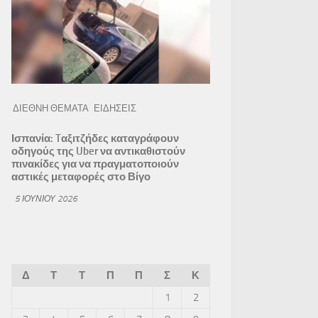
ΔΙΕΘΝΗ ΘΕΜΑΤΑ
ΕΙΔΗΣΕΙΣ
Ισπανία: Tαξιτζήδες καταγράφουν
οδηγούς της Uber να αντικαθιστούν
πινακίδες για να πραγματοποιούν
αστικές μεταφορές στο Βίγο
5 ΙΟΥΝΊΟΥ 2026
Δ
Τ
Τ
Π
Π
Σ
Κ
1
2