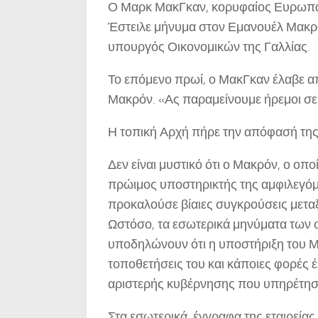
Ο Μαρκ ΜακΓκαν, κορυφαίος Ευρωπαίο
Έστειλε μήνυμα στον Εμανουέλ Μακρό
υπουργός Οικονομικών της Γαλλίας.
Το επόμενο πρωί, ο ΜακΓκαν έλαβε α
Μακρόν. «Ας παραμείνουμε ήρεμοι σε 
Η τοπική Αρχή πήρε την απόφασή της 
Δεν είναι μυστικό ότι ο Μακρόν, ο οπ
πρώιμος υποστηρικτής της αμφιλεγόμε
προκαλούσε βίαιες συγκρούσεις μεταξύ
Ωστόσο, τα εσωτερικά μηνύματα των σ
υποδηλώνουν ότι η υποστήριξη του Μ
τοποθετήσεις του και κάποιες φορές έρ
αριστερής κυβέρνησης που υπηρέτησ
Στα εσωτερικά έγγραφα της εταιρείας