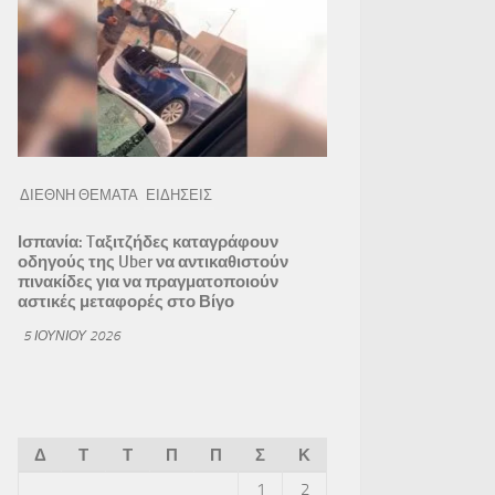
ΔΙΕΘΝΗ ΘΕΜΑΤΑ
ΕΙΔΗΣΕΙΣ
Ισπανία: Tαξιτζήδες καταγράφουν
οδηγούς της Uber να αντικαθιστούν
πινακίδες για να πραγματοποιούν
αστικές μεταφορές στο Βίγο
5 ΙΟΥΝΊΟΥ 2026
Δ
Τ
Τ
Π
Π
Σ
Κ
1
2