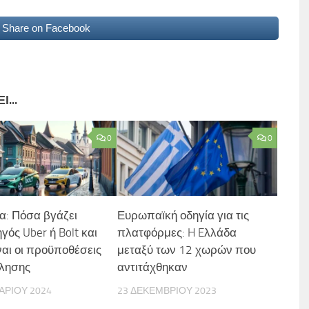
Share on Facebook
...
0
0
α: Πόσα βγάζει
Ευρωπαϊκή οδηγία για τις
γός Uber ή Bolt και
πλατφόρμες: H Eλλάδα
ναι οι προϋποθέσεις
μεταξύ των 12 χωρών που
λησης
αντιτάχθηκαν
ΑΡΊΟΥ 2024
23 ΔΕΚΕΜΒΡΊΟΥ 2023