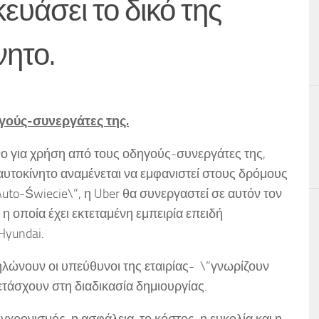
ευάσει το δικό της
νητο.
γούς-συνεργάτες της.
όνο για χρήση από τους οδηγούς-συνεργάτες της,
 αυτοκίνητο αναμένεται να εμφανιστεί στους δρόμους
uto-Świecie\”, η Uber θα συνεργαστεί σε αυτόν τον
l η οποία έχει εκτεταμένη εμπειρία επειδή
Hyundai.
δηλώνουν οι υπεύθυνοι της εταιρίας- \”γνωρίζουν
μετάσχουν στη διαδικασία δημιουργίας.
γχρονισμός, η ασφάλεια, το κόστος, η ευκολία και η