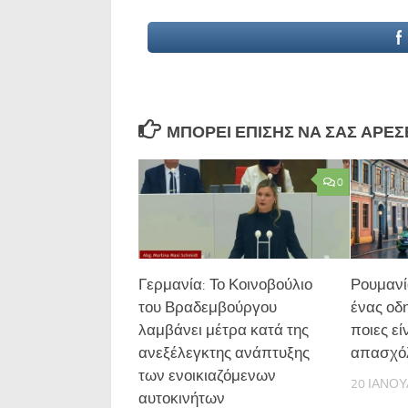
ΜΠΟΡΕΊ ΕΠΊΣΗΣ ΝΑ ΣΑΣ ΑΡΈΣΕΙ
0
Γερμανία: Το Κοινοβούλιο
Ρουμανί
του Βραδεμβούργου
ένας οδη
λαμβάνει μέτρα κατά της
ποιες εί
ανεξέλεγκτης ανάπτυξης
απασχό
των ενοικιαζόμενων
20 ΙΑΝΟΥ
αυτοκινήτων