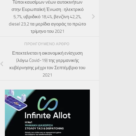
Τύποι καυσίμων νέων αυτοκινήτων
στην Ευρωπαϊκή Ένωση : ηλεκτρικό
5,7%, υβριδικό 18,4%, βενζίνη 42,2%,
diesel 23,2 τα μερίδια αγοράς το πρώτο
τρίμηνο του 2021
ΠΡΟΗΓΟΎΜΕΝΟ ΆΡΘΡΟ
Επεκτείνεται η οικονομική ενίσχυση
(λόγω Covid-19) της γερμανικής
κυβέρνησης μέχρι τον Σεπτέμβριο του
2021