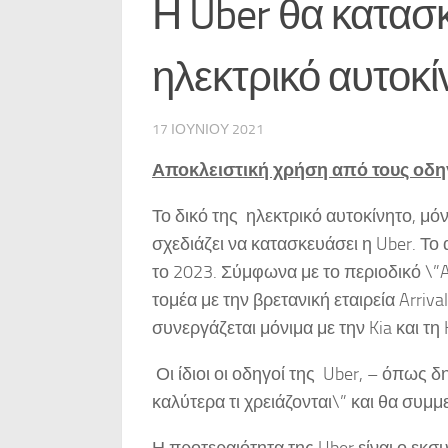
Η Uber θα κατασκ
ηλεκτρικό αυτοκί
17 ΙΟΥΝΊΟΥ 2021
Αποκλειστική χρήση από τους οδη
Το δικό της ηλεκτρικό αυτοκίνητο, μ
σχεδιάζει να κατασκευάσει η Uber. Το
το 2023. Σύμφωνα με το περιοδικό \”A
τομέα με την βρετανική εταιρεία Arriva
συνεργάζεται μόνιμα με την Kia και τη 
Οι ίδιοι οι οδηγοί της Uber, – όπως 
καλύτερα τι χρειάζονται\” και θα συμ
Η προτεραιότητα της Uber είναι ο εκσυ