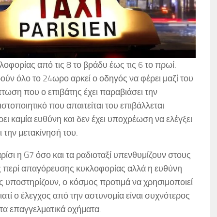
οφορίας από τις 8 το βράδυ έως τις 6 το πρωί.
ύν όλο το 24ωρο αρκεί ο οδηγός να φέρει μαζί του
πτωση που ο επιβάτης έχει παραβιάσει την
ιστοποιητικό που απαιτείται του επιβάλλεται
ει καμία ευθύνη και δεν έχει υποχρέωση να ελέγξει
ι την μετακίνησή του.
αρίσι η G7 όσο και τα ραδιοταξί υπενθυμίζουν στους
ες περί απαγόρευσης κυκλοφορίας αλλά η ευθύνη
ς υποστηρίζουν, ο κόσμος προτιμά να χρησιμοποιεί
ιατί ο έλεγχος από την αστυνομία είναι συχνότερος
στα επαγγελματικά οχήματα.