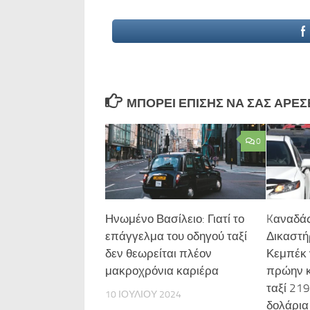
ΜΠΟΡΕΊ ΕΠΊΣΗΣ ΝΑ ΣΑΣ ΑΡΈΣΕΙ
0
Ηνωμένο Βασίλειο: Γιατί το
Kαναδάς
επάγγελμα του οδηγού ταξί
Δικαστή
δεν θεωρείται πλέον
Κεμπέκ 
μακροχρόνια καριέρα
πρώην κ
ταξί 21
10 ΙΟΥΛΊΟΥ 2024
δολάρια