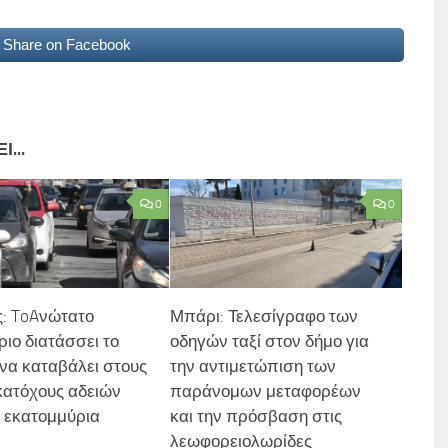
Share on Facebook
...
0
0
: ToAνώτατο
Μπάρι: Τελεσίγραφο των
ριο διατάσσει το
οδηγών ταξί στον δήμο για
να καταβάλει στους
την αντιμετώπιση των
ατόχους αδειών
παράνομων μεταφορέων
9 εκατομμύρια
και την πρόσβαση στις
λεωφορειολωρίδες