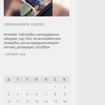
ΔΙΕΘΝΗ ΘΕΜΑΤΑ
ΕΙΔΗΣΕΙΣ
Ισπανία: Tαξιτζήδες καταγράφουν
οδηγούς της Uber να αντικαθιστούν
πινακίδες για να πραγματοποιούν
αστικές μεταφορές στο Βίγο
5 ΙΟΥΝΊΟΥ 2026
Δ
Τ
Τ
Π
Π
Σ
Κ
1
2
3
4
5
6
7
8
9
10
11
12
13
14
15
16