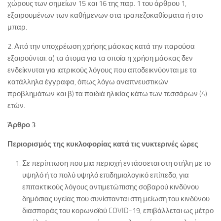
χώρους των σημείων 15 και 16 της παρ. 1 του άρθρου 1,
εξαιρουμένων των καθήμενων στα τραπεζοκαθίσματα ή στο
μπαρ.
2. Από την υποχρέωση χρήσης μάσκας κατά την παρούσα
εξαιρούνται: α) τα άτομα για τα οποία η χρήση μάσκας δεν
ενδείκνυται για ιατρικούς λόγους που αποδεικνύονται με τα
κατάλληλα έγγραφα, όπως λόγω αναπνευστικών
προβλημάτων και β) τα παιδιά ηλικίας κάτω των τεσσάρων (4)
ετών.
Άρθρο 3
Περιορισμός της κυκλοφορίας κατά τις νυκτερινές ώρες
Σε περίπτωση που μια περιοχή εντάσσεται στη στήλη με το
υψηλό ή το πολύ υψηλό επιδημιολογικό επίπεδο, για
επιτακτικούς λόγους αντιμετώπισης σοβαρού κινδύνου
δημόσιας υγείας που συνίστανται στη μείωση του κινδύνου
διασποράς του κορωνοϊού COVID-19, επιβάλλεται ως μέτρο