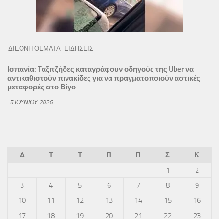
ΔΙΕΘΝΗ ΘΕΜΑΤΑ
ΕΙΔΗΣΕΙΣ
Ισπανία: Tαξιτζήδες καταγράφουν οδηγούς της Uber να
αντικαθιστούν πινακίδες για να πραγματοποιούν αστικές
μεταφορές στο Βίγο
5 ΙΟΥΝΊΟΥ 2026
Δ
Τ
Τ
Π
Π
Σ
Κ
1
2
3
4
5
6
7
8
9
10
11
12
13
14
15
16
17
18
19
20
21
22
23