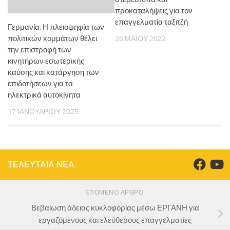
προκαταλήψεις για τον
επαγγελματία ταξιτζή
Γερμανία: Η πλειοψηφία των
πολιτικών κομμάτων θέλει
26 ΜΑΪ́ΟΥ 2022
την επιστροφή των
κινητήρων εσωτερικής
καύσης και κατάργηση των
επιδοτήσεων για τα
ηλεκτρικά αυτοκίνητα
17 ΙΑΝΟΥΑΡΊΟΥ 2025
ΤΕΛΕΥΤΑΙΑ ΝΕΑ
ΕΠΌΜΕΝΟ ΆΡΘΡΟ
Βεβαίωση άδειας κυκλοφορίας μέσω ΕΡΓΑΝΗ για
εργαζόμενους και ελεύθερους επαγγελματίες