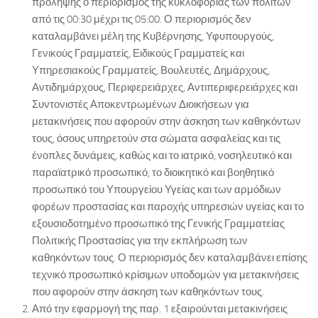
πρόληψης ο περιορισμός της κυκλοφορίας των πολιτών
από τις 00:30 μέχρι τις 05:00. Ο περιορισμός δεν
καταλαμβάνει μέλη της Κυβέρνησης, Υφυπουργούς,
Γενικούς Γραμματείς, Ειδικούς Γραμματείς και
Υπηρεσιακούς Γραμματείς, Βουλευτές, Δημάρχους,
Αντιδημάρχους, Περιφερειάρχες, Αντιπεριφερειάρχες και
Συντονιστές Αποκεντρωμένων Διοικήσεων για
μετακινήσεις που αφορούν στην άσκηση των καθηκόντων
τους, όσους υπηρετούν στα σώματα ασφαλείας και τις
ένοπλες δυνάμεις, καθώς και το ιατρικό, νοσηλευτικό και
παραϊατρικό προσωπικό, το διοικητικό και βοηθητικό
προσωπικό του Υπουργείου Υγείας και των αρμόδιων
φορέων προστασίας και παροχής υπηρεσιών υγείας και το
εξουσιοδοτημένο προσωπικό της Γενικής Γραμματείας
Πολιτικής Προστασίας για την εκπλήρωση των
καθηκόντων τους. Ο περιορισμός δεν καταλαμβάνει επίσης
τεχνικό προσωπικό κρίσιμων υποδομών για μετακινήσεις
που αφορούν στην άσκηση των καθηκόντων τους.
Από την εφαρμογή της παρ. 1 εξαιρούνται μετακινήσεις