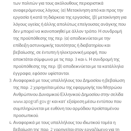
των πολιτών για τους ακόλουθους περιοριστικά
αναφερόμενους λόγους: (α) Μετακίνηση από και προς την
εργασία ή κατά τη διάρκεια της εργασίας, (β) μετακίνηση για
λόγους υγείας ή άλλης απολύτως επείγουσας ανάγκης που
δεν μπορεί να ικανοποιηθεί με άλλον τρόπο. Η συνδρομή
της προϋπόθεσης της περ. (α) αποδεικνύεται με την
επίδειξη αστυνομικής ταυτότητας ή διαβατηρίου και
βεβαίωσης, σε έντυπη ή ηλεκτρονική μορφή, που
αποκτάται σύμφωνα με τις παρ. 3 και 4. Η συνδρομή της
προϋπόθεσης της περ. (β) αποδεικνύεται με τα κατάλληλα
έγγραφα, εφόσον υφίστανται.
Αναφορικά με τους υπαλλήλους του Δημοσίου η βεβαίωση
της παρ. 2 χορηγείται μέσω της εφαρμογής του Μητρώου
Ανθρώπινου Δυναμικού Ελληνικού Δημοσίου στην σελίδα
www.apografi.gov.gr και κατ’ εξαίρεση μέσω εντύπου που
συμπληρώνεται με ευθύνη του αρμόδιου προϊσταμένου
προσωπικού.
Αναφορικά με τους υπαλλήλους του ιδιωτικού τομέα η
βεβαίωση της παρ. 2 χορηγείται στον εργαζόμενο για τη