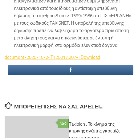
επαγγελματιών και επιτηδευματιών συμπληρώνεται
ηλεκτρονικά από τους ίδιους η αντίστοιχη υπεύθυνη
δήλωση του άρθρου 8 του ν. 1599/1986 στο ΠΣ «ΕΡΓΑΝΗ»
με τους κωδικούς TAXISNET. Η υποβολή της υπεύθυνης
δήλωσης πρέπει να λάβει χώρα το αργότερο πριν από τη
μετακίνησή τους και να επιδεικνύεται, σε έντυπη ή
ηλεκτρονική μορφή, στα αρμόδια ελεγκτικά όργανα.
document-2020-10-24T125017.207-1
Download
ΜΠΟΡΕΊ ΕΠΊΣΗΣ ΝΑ ΣΑΣ ΑΡΈΣΕΙ...
0
Taxiplon : Το κίνημα της
κίτρινης αγάπης γκρεμίζει
στερεότυπα και