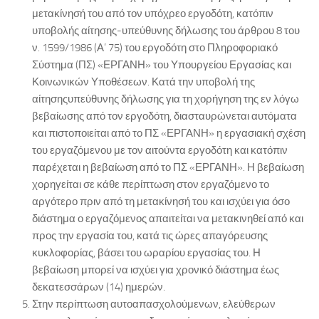
μετακίνησή του από τον υπόχρεο εργοδότη, κατόπιν
υποβολής αίτησης-υπεύθυνης δήλωσης του άρθρου 8 του
ν. 1599/1986 (Α’ 75) του εργοδότη στο Πληροφοριακό
Σύστημα (ΠΣ) «ΕΡΓΑΝΗ» του Υπουργείου Εργασίας και
Κοινωνικών Υποθέσεων. Κατά την υποβολή της
αίτησηςυπεύθυνης δήλωσης για τη χορήγηση της εν λόγω
βεβαίωσης από τον εργοδότη, διασταυρώνεται αυτόματα
και πιστοποιείται από το ΠΣ «ΕΡΓΑΝΗ» η εργασιακή σχέση
του εργαζόμενου με τον αιτούντα εργοδότη και κατόπιν
παρέχεται η βεβαίωση από το ΠΣ «ΕΡΓΑΝΗ». Η βεβαίωση
χορηγείται σε κάθε περίπτωση στον εργαζόμενο το
αργότερο πριν από τη μετακίνησή του και ισχύει για όσο
διάστημα ο εργαζόμενος απαιτείται να μετακινηθεί από και
προς την εργασία του, κατά τις ώρες απαγόρευσης
κυκλοφορίας, βάσει του ωραρίου εργασίας του. Η
βεβαίωση μπορεί να ισχύει για χρονικό διάστημα έως
δεκατεσσάρων (14) ημερών.
Στην περίπτωση αυτοαπασχολούμενων, ελεύθερων