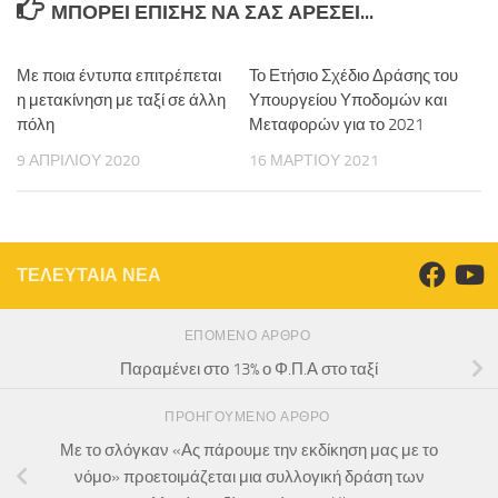
ΜΠΟΡΕΊ ΕΠΊΣΗΣ ΝΑ ΣΑΣ ΑΡΈΣΕΙ...
Με ποια έντυπα επιτρέπεται
Το Ετήσιο Σχέδιο Δράσης του
η μετακίνηση με ταξί σε άλλη
Υπουργείου Υποδομών και
πόλη
Μεταφορών για το 2021
9 ΑΠΡΙΛΊΟΥ 2020
16 ΜΑΡΤΊΟΥ 2021
ΤΕΛΕΥΤΑΙΑ ΝΕΑ
ΕΠΌΜΕΝΟ ΆΡΘΡΟ
Παραμένει στο 13% ο Φ.Π.Α στο ταξί
ΠΡΟΗΓΟΎΜΕΝΟ ΆΡΘΡΟ
Με το σλόγκαν «Ας πάρουμε την εκδίκηση μας με το
νόμο» προετοιμάζεται μια συλλογική δράση των