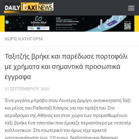
Skip to content
ΧΩΡΊΣ ΚΑΤΗΓΟΡΊΑ
Ταξιτζής βρήκε και παρέδωσε πορτοφόλι
με χρήματα και σημαντικά προσωπικά
έγγραφα
21 ΣΕΠΤΕΜΒΡΊΟΥ 2020
Ένα μεγάλο μπράβο στον Λευτέρη Δαμίγο, αυτοκινητιστή Ταξί
και μέλος του Ραδιοταξί Κόσμος για την πράξη του. Στο
αεροδρόμιο της Αθήνας και στον χώρο των προμισθωμένων
ταξί, βρήκε ένα τσαντάκι που έμοιαζε περισσότερο με νεσεσέρ
καλλυντικών. Στο εσωτερικό του όμως είχε αρκετά
χαρτονομίσματα των 100 ευρώ, διαβατήριο και διάφορα