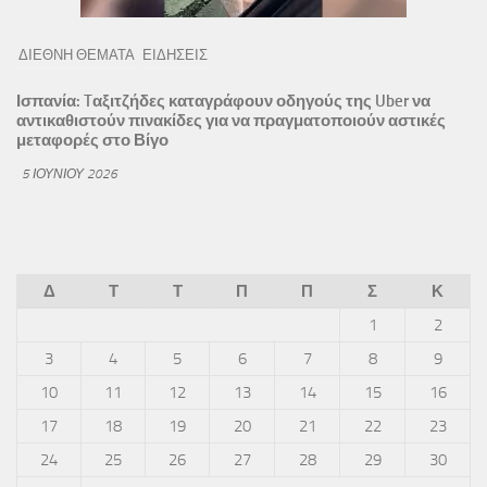
ΔΙΕΘΝΗ ΘΕΜΑΤΑ
ΕΙΔΗΣΕΙΣ
Ισπανία: Tαξιτζήδες καταγράφουν οδηγούς της Uber να
αντικαθιστούν πινακίδες για να πραγματοποιούν αστικές
μεταφορές στο Βίγο
5 ΙΟΥΝΊΟΥ 2026
Δ
Τ
Τ
Π
Π
Σ
Κ
1
2
3
4
5
6
7
8
9
10
11
12
13
14
15
16
17
18
19
20
21
22
23
24
25
26
27
28
29
30