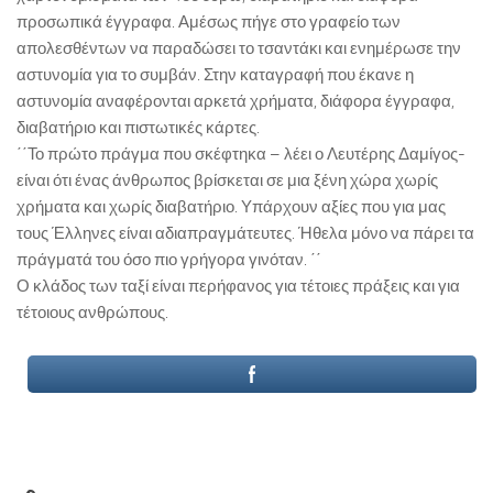
προσωπικά έγγραφα. Αμέσως πήγε στο γραφείο των
απολεσθέντων να παραδώσει το τσαντάκι και ενημέρωσε την
αστυνομία για το συμβάν. Στην καταγραφή που έκανε η
αστυνομία αναφέρονται αρκετά χρήματα, διάφορα έγγραφα,
διαβατήριο και πιστωτικές κάρτες.
΄΄Το πρώτο πράγμα που σκέφτηκα – λέει ο Λευτέρης Δαμίγος-
είναι ότι ένας άνθρωπος βρίσκεται σε μια ξένη χώρα χωρίς
χρήματα και χωρίς διαβατήριο. Υπάρχουν αξίες που για μας
τους Έλληνες είναι αδιαπραγμάτευτες. Ήθελα μόνο να πάρει τα
πράγματά του όσο πιο γρήγορα γινόταν. ΄΄
Ο κλάδος των ταξί είναι περήφανος για τέτοιες πράξεις και για
τέτοιους ανθρώπους.