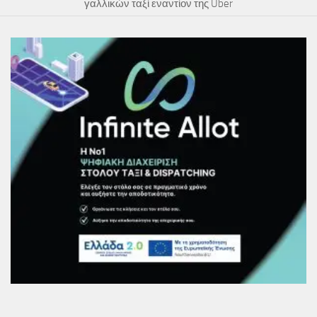
γαλλικών ταξί εναντίον της Uber