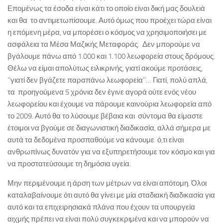
Επομένως τα έσοδα είναι κάτι το οποίο είναι δική μας δουλειά
και θα το αντιμετωπίσουμε. Αυτό όμως που προέχει τώρα είναι
η επόμενη μέρα, να μπορέσει ο κόσμος να χρησιμοποιήσει με
ασφάλεια τα Μέσα Μαζικής Μεταφοράς. Δεν μπορούμε να
βγάλουμε πάνω από 1.000 και 1.100 λεωφορεία στους δρόμους.
Θέλω να είμαι απολύτως ειλικρινής, γιατί ακούμε προτάσεις,
‘‘γιατί δεν βγάζετε παραπάνω λεωφορεία’’… Γιατί, πολύ απλά,
τα προηγούμενα 5 χρόνια δεν έγινε αγορά ούτε ενός νέου
λεωφορείου και έχουμε να πάρουμε καινούρια λεωφορεία από
το 2009. Αυτό θα το λύσουμε βέβαια και σύντομα θα είμαστε
έτοιμοι να βγούμε σε διαγωνιστική διαδικασία, αλλά σήμερα με
αυτά τα δεδομένα προσπαθούμε να κάνουμε ό,τι είναι
ανθρωπίνως δυνατόν για να εξυπηρετήσουμε τον κόσμο και για
να προστατεύσουμε τη δημόσια υγεία.
Μην περιμένουμε η άρση των μέτρων να είναι απότομη. Όλοι
καταλαβαίνουμε ότι αυτό θα γίνει με μία σταδιακή διαδικασία για
αυτό και τα επιχειρησιακά πλάνα που έχουν τα υπουργεία
αιχμής πρέπει να είναι πολύ συγκεκριμένα και να μπορούν να