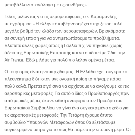
μεταβάλλονται ανάλογα με τις συνθήκες».
Τέλος, μιλώντας για τις αερομεταφορές, ο κ. Καραμανλής,
υπογράμμισε: «Η ελληνική κυβέρνηση έχει στηρίξει σε πολύ
μεγάλο βαθμό τον κλάδο των αερομεταφορών. Βρισκόμαστε
σε συνεχή επαφή για να αντιμετωπίσουμε τα προβλήματα.
Βλέπετε άλλες χώρες όπως η Γαλλία π.χ. να πηγαίνει χωρίς
άδεια της Ευρωπαϊκής Επιτροπής και να επιδοτεί με 7 δισ. την
Air France. Εδώ μιλάμε για πολύ πιο λελογισμένα μέτρα.
Ο τουρισμός είναι η ναυαρχίδα μας. Η Ελλάδα έχει συγκριτικό
πλεονέκτημα διότι στην υγειονομική κρίση τα πήγαμε πάρα
πολύ καλά. Πρέπει σιγά σιγά να αρχίσουμε να ανοίγουμε και τις
αεροπορικές μεταφορές. Για αυτό ο ίδιος ο Πρωθυπουργός πριν
από μερικές μέρες έκανε ειδική αναφορά στον Πρόεδρο του
Ευρωπαϊκού Συμβουλίου, να γίνει ένα συγκεκριμένο σχέδιο για
τις αεροπορικές μεταφορές. Την Τετάρτη έχουμε άτυπο
συμβούλιο Υπουργών Μεταφορών όπου θα εξετάσουμε
συγκεκριμένα μέτρα για το πώς θα πάμε στην επόμενη μέρα. Οι