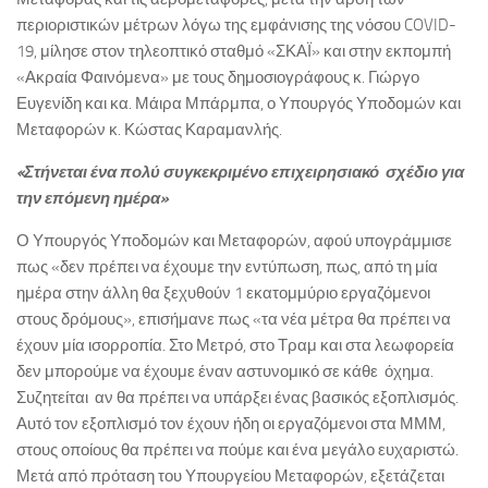
περιοριστικών μέτρων λόγω της εμφάνισης της νόσου COVID-
19, μίλησε στον τηλεοπτικό σταθμό «ΣΚΑΪ» και στην εκπομπή
«Ακραία Φαινόμενα» με τους δημοσιογράφους κ. Γιώργο
Ευγενίδη και κα. Μάιρα Μπάρμπα, ο Υπουργός Υποδομών και
Μεταφορών κ. Κώστας Καραμανλής.
«Στήνεται ένα πολύ συγκεκριμένο επιχειρησιακό σχέδιο για
την επόμενη ημέρα»
Ο Υπουργός Υποδομών και Μεταφορών, αφού υπογράμμισε
πως «δεν πρέπει να έχουμε την εντύπωση, πως, από τη μία
ημέρα στην άλλη θα ξεχυθούν 1 εκατομμύριο εργαζόμενοι
στους δρόμους», επισήμανε πως «τα νέα μέτρα θα πρέπει να
έχουν μία ισορροπία. Στο Μετρό, στο Τραμ και στα λεωφορεία
δεν μπορούμε να έχουμε έναν αστυνομικό σε κάθε όχημα.
Συζητείται αν θα πρέπει να υπάρξει ένας βασικός εξοπλισμός.
Αυτό τον εξοπλισμό τον έχουν ήδη οι εργαζόμενοι στα ΜΜΜ,
στους οποίους θα πρέπει να πούμε και ένα μεγάλο ευχαριστώ.
Μετά από πρόταση του Υπουργείου Μεταφορών, εξετάζεται