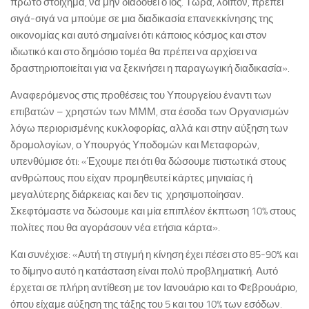
πρώτο στοίχημα, να μην διαδοθεί ο ιός. Τώρα, λοιπόν, πρέπει
σιγά-σιγά να μπούμε σε μια διαδικασία επανεκκίνησης της
οικονομίας και αυτό σημαίνει ότι κάποιος κόσμος και στον
ιδιωτικό και στο δημόσιο τομέα θα πρέπει να αρχίσει να
δραστηριοποιείται για να ξεκινήσει η παραγωγική διαδικασία».
Αναφερόμενος στις προθέσεις του Υπουργείου έναντι των
επιβατών – χρηστών των ΜΜΜ, στα έσοδα των Οργανισμών
λόγω περιορισμένης κυκλοφορίας, αλλά και στην αύξηση των
δρομολογίων, ο Υπουργός Υποδομών και Μεταφορών,
υπενθύμισε ότι: «Έχουμε πει ότι θα δώσουμε πιστωτικά στους
ανθρώπους που είχαν προμηθευτεί κάρτες μηνιαίας ή
μεγαλύτερης διάρκειας και δεν τις χρησιμοποίησαν.
Σκεφτόμαστε να δώσουμε και μία επιπλέον έκπτωση 10% στους
πολίτες που θα αγοράσουν νέα ετήσια κάρτα».
Και συνέχισε: «Αυτή τη στιγμή η κίνηση έχει πέσει στο 85-90% και
το δίμηνο αυτό η κατάσταση είναι πολύ προβληματική. Αυτό
έρχεται σε πλήρη αντίθεση με τον Ιανουάριο και το Φεβρουάριο,
όπου είχαμε αύξηση της τάξης του 5 και του 10% των εσόδων.