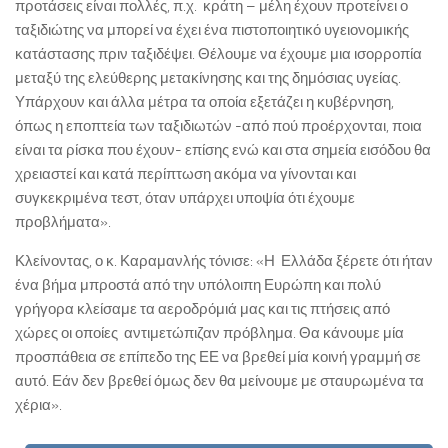
προτάσεις είναι πολλές, π.χ. κράτη – μέλη έχουν προτείνει ο
ταξιδιώτης να μπορεί να έχει ένα πιστοποιητικό υγειονομικής
κατάστασης πριν ταξιδέψει. Θέλουμε να έχουμε μια ισορροπία
μεταξύ της ελεύθερης μετακίνησης και της δημόσιας υγείας.
Υπάρχουν και άλλα μέτρα τα οποία εξετάζει η κυβέρνηση,
όπως η εποπτεία των ταξιδιωτών -από πού προέρχονται, ποια
είναι τα ρίσκα που έχουν- επίσης ενώ και στα σημεία εισόδου θα
χρειαστεί και κατά περίπτωση ακόμα να γίνονται και
συγκεκριμένα τεστ, όταν υπάρχει υποψία ότι έχουμε
προβλήματα».
Κλείνοντας, ο κ. Καραμανλής τόνισε: «Η Ελλάδα ξέρετε ότι ήταν
ένα βήμα μπροστά από την υπόλοιπη Ευρώπη και πολύ
γρήγορα κλείσαμε τα αεροδρόμιά μας και τις πτήσεις από
χώρες οι οποίες αντιμετώπιζαν πρόβλημα. Θα κάνουμε μία
προσπάθεια σε επίπεδο της ΕΕ να βρεθεί μία κοινή γραμμή σε
αυτό. Εάν δεν βρεθεί όμως δεν θα μείνουμε με σταυρωμένα τα
χέρια».