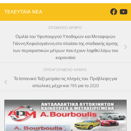
ΤΕΛΕΥΤΑΙΑ ΝΕΑ
ΕΠΌΜΕΝΟ ΆΡΘΡΟ
Ομιλία του Υφυπουργού Υποδομών και Μεταφορών
Γιάννη Κεφαλογιάννη στο πλαίσιο της σταδιακής άρσης
των περιοριστικών μέτρων που έχουν ληφθεί λόγω του
κορονοϊού
ΠΡΟΗΓΟΎΜΕΝΟ ΆΡΘΡΟ
Το Ισπανικό Ταξί μετράει τις πληγές του. Πρόβλεψη για
απώλειες μέχρι και 76% για το 2020