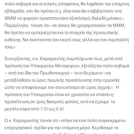
πολύ σοβαρά και οι τελικές αποφάσεις θα ληφθούν την επόμενη
εβδομάδα, εάν θα πρέπει π.χ. όλοι όσοι θα επιβιβαστούν στα
ΜΜΜ να φορούν προστατευτικό εξοπλισμό, δηλαδή μάσκες».
Παράλληλα, τόνισε ότι «σε όσους θα χρησιμοποιούν τα ΜΜΜ,
θα πρέπει να εμπεριέχεται και το στοιχείο της προσωπικής
ευθύνης. Να σκέπτονται τον εαυτό τους, αλλά και τον συμπολίτη
τους».
Συνεχίζοντας, ο κ. Καραμανλής συμπλήρωσε πως, μετά από
πρόταση του Υπουργείου Μεταφορών, εξετάζεται πολύ σοβαρά
– από τον ίδιο τον Πρωθυπουργό – το ενδεχόμενο «να
μεταβληθούν οι ώρες πρωϊνής προσέλευσης στην εργασία,
ώστε να αποφύγουμε τον συνωστισμό σε ώρες αιχμής». Η
πρόταση του Υπουργείου είναι αν χρειαστεί να σπάσει η
προσέλευση σε τρεις διακριτές φάσεις, αντί να έχουμε το
μεγάλο κύμα από 7:30 ως 8:30.
Ο κ. Καραμανλής τόνισε ότι «στήνεται ένα πολύ συγκεκριμένο
επιχειρησιακό σχέδιο για την επόμενη μέρα. Κερδίσαμε το