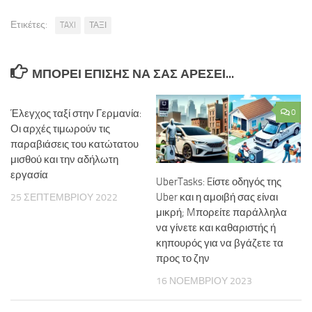
Ετικέτες:
TAXI
ΤΑΞΙ
ΜΠΟΡΕΊ ΕΠΊΣΗΣ ΝΑ ΣΑΣ ΑΡΈΣΕΙ...
Έλεγχος ταξί στην Γερμανία:
0
Οι αρχές τιμωρούν τις
παραβιάσεις του κατώτατου
μισθού και την αδήλωτη
εργασία
UberTasks: Eίστε οδηγός της
Uber και η αμοιβή σας είναι
25 ΣΕΠΤΕΜΒΡΊΟΥ 2022
μικρή; Mπορείτε παράλληλα
να γίνετε και καθαριστής ή
κηπουρός για να βγάζετε τα
προς το ζην
16 ΝΟΕΜΒΡΊΟΥ 2023