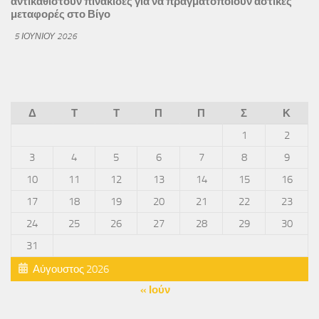
αντικαθιστούν πινακίδες για να πραγματοποιούν αστικές
μεταφορές στο Βίγο
5 ΙΟΥΝΊΟΥ 2026
Δ
Τ
Τ
Π
Π
Σ
Κ
1
2
3
4
5
6
7
8
9
10
11
12
13
14
15
16
17
18
19
20
21
22
23
24
25
26
27
28
29
30
31
Αύγουστος 2026
« Ιούν