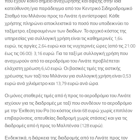
που έχουν κοινό σημείο αναχώρησης και άφιξης στην ίδια
κατεύθυνση (για παράδειγμα από τον Κεντρικό Σιδηροδρομικό
Σταθμό του Μιλάνου προς το Λινάτε ή αντίστροφα). Κάθε
χρήστης πληρώνει αποκλειστικά το ποσό που υποδεικνύει το
ταξίμετρο, εξαιρουμένων των διοδίων. Το αρχικό κόστος της
υπηρεσίας για συλλογική χρήση είναι τις καθημερινές 1,64
ευρώ, τις αργίες 2,64 ευρώ και τις νυχτερινές ώρες (από τις 21:00
έως τις 06:00): 3,16 ευρώ. Για τα ταξί με συλλογική χρήση που
αναχωρούν από το αεροδρόμιο του Λινάτε προβλέπεται
ελάχιστη χρέωση 6,40 ευρώ. Οι βασικές τιμές της αστικής
χρέωσης των ταξί του Μιλάνου για συλλογική χρήση είναι 0,53
ευρώ ανά χιλιόμετρο και 13,79 ευρώ ανά ώρα.
Οι μόνες σταθερές τιμές από ή προς το αεροδρόμιο του Λινάτε
ισχύουν για τις διαδρομές με ταξί που συνδέουν το αεροδρόμιο
με την Έκθεση του Ρο (το κόστος είναι 68 ευρώ χωρίς επιπλέον
επιβαρύνσεις, απευθείας διαδρομή χωρίς στάσεις) και για τις
διαδρομές από ή προς το Μαλπένσα (128 ευρώ).
Ενδεικτικά, η διάρκεια της διαδρομής από το Λινάτε προς τον