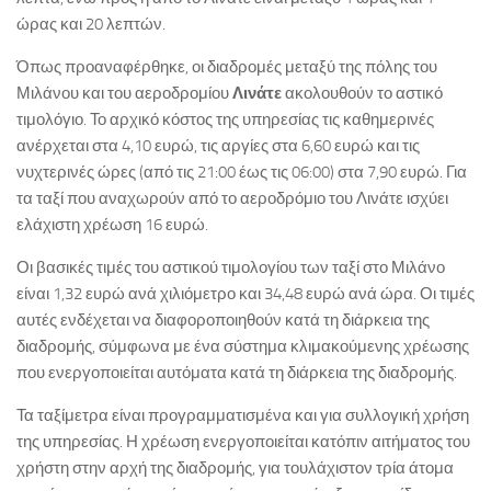
ώρας και 20 λεπτών.
Όπως προαναφέρθηκε, οι διαδρομές μεταξύ της πόλης του
Μιλάνου και του αεροδρομίου
Λινάτε
ακολουθούν το αστικό
τιμολόγιο. Το αρχικό κόστος της υπηρεσίας τις καθημερινές
ανέρχεται στα 4,10 ευρώ, τις αργίες στα 6,60 ευρώ και τις
νυχτερινές ώρες (από τις 21:00 έως τις 06:00) στα 7,90 ευρώ. Για
τα ταξί που αναχωρούν από το αεροδρόμιο του Λινάτε ισχύει
ελάχιστη χρέωση 16 ευρώ.
Οι βασικές τιμές του αστικού τιμολογίου των ταξί στο Μιλάνο
είναι 1,32 ευρώ ανά χιλιόμετρο και 34,48 ευρώ ανά ώρα. Οι τιμές
αυτές ενδέχεται να διαφοροποιηθούν κατά τη διάρκεια της
διαδρομής, σύμφωνα με ένα σύστημα κλιμακούμενης χρέωσης
που ενεργοποιείται αυτόματα κατά τη διάρκεια της διαδρομής.
Τα ταξίμετρα είναι προγραμματισμένα και για συλλογική χρήση
της υπηρεσίας. Η χρέωση ενεργοποιείται κατόπιν αιτήματος του
χρήστη στην αρχή της διαδρομής, για τουλάχιστον τρία άτομα