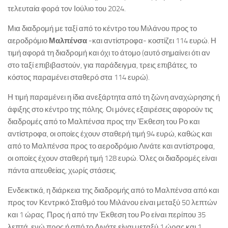
τελευταία φορά τον Ιούλιο του 2024.
Μια διαδρομή με ταξί από το κέντρο του Μιλάνου προς το
αεροδρόμιο
Μαλπένσα
-και αντίστροφα- κοστίζει 114 ευρώ. Η
τιμή αφορά τη διαδρομή και όχι το άτομο (αυτό σημαίνει ότι αν
στο ταξί επιβιβαστούν, για παράδειγμα, τρεις επιβάτες, το
κόστος παραμένει σταθερό στα 114 ευρώ).
Η τιμή παραμένει η ίδια ανεξάρτητα από τη ζώνη αναχώρησης ή
άφιξης στο κέντρο της πόλης. Οι μόνες εξαιρέσεις αφορούν τις
διαδρομές από το Μαλπένσα προς την Έκθεση του Ρο και
αντίστροφα, οι οποίες έχουν σταθερή τιμή 94 ευρώ, καθώς και
από το Μαλπένσα προς το αεροδρόμιο Λινάτε και αντίστροφα,
οι οποίες έχουν σταθερή τιμή 128 ευρώ. Όλες οι διαδρομές είναι
πάντα απευθείας, χωρίς στάσεις.
Ενδεικτικά, η διάρκεια της διαδρομής από το Μαλπένσα από και
προς τον Κεντρικό Σταθμό του Μιλάνου είναι μεταξύ 50 λεπτών
και 1 ώρας. Προς ή από την Έκθεση του Ρο είναι περίπου 35
λεπτά, ενώ προς ή από το Λινάτε είναι μεταξύ 1 ώρας και 1