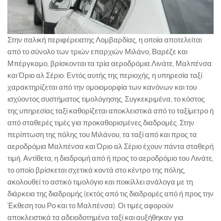
Στην ιταλική περιφέρειατης Λομβαρδίας, η οποία αποτελείται
από το σύνολο των τριών επαρχιών Μιλάνο, Βαρέζε και
Μπέργκαμο, βρίσκονται τα τρία αεροδρόμια Λινάτε, Μαλπένσα
και Όριο αλ Σέριο. Εντός αυτής της περιοχής, η υπηρεσία ταξί
χαρακτηρίζεται από την ομοιομορφία των κανόνων και του
ισχύοντος συστήματος τιμολόγησης. Συγκεκριμένα, το κόστος
της υπηρεσίας ταξί καθορίζεται αποκλειστικά από το ταξίμετρο ή
από σταθερές τιμές για προκαθορισμένες διαδρομές. Στην
περίπτωση της πόλης του Μιλάνου, τα ταξί από και προς τα
αεροδρόμια Μαλπένσα και Όριο αλ Σέριο έχουν πάντα σταθερή
τιμή. Αντίθετα, η διαδρομή από ή προς το αεροδρόμιο του Λινάτε,
το οποίο βρίσκεται σχετικά κοντά στο κέντρο της πόλης,
ακολουθεί το αστικό τιμολόγιο και ποικίλλει ανάλογα με τη
διάρκεια της διαδρομής (εκτός από τις διαδρομές από ή προς την
Έκθεση του Ρο και το Μαλπένσα). Οι τιμές αφορούν
αποκλειστικά τα αδειοδοτημένα ταξί και αυξήθηκαν για