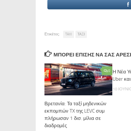
Ετικέτες:
TAXI
ΤΑΞΙ
ΜΠΟΡΕΊ ΕΠΊΣΗΣ ΝΑ ΣΑΣ ΑΡΈΣΕΙ
0
Η Νέα Υ
Uber και
10 ΙΟΥΝΊ
Βρετανία: Τα ταξί μηδενικών
εκπομπών TX της LEVC συμ
πλήρωσαν 1 δισ. μίλια σε
διαδρομές