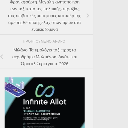
Φρανκφούρτη: Μεγάλη κινητοποίηση
των ταξί κατά της πολιτικής απραξίας
στις επιβατικές μεταφορές και υπέρ της
άμεσης θέσπισης ελάχιστων τιμών στα
ενοικιαζόμενα
ΠΡΟΗΓΟΎΜΕΝΟ ΆΡΘΡΟ
Μιλάνο: Τα τιμολόγια ταξί προς τα
αεροδρόμια Μαλπένσα, Λινάτε και
Όριο αλ Σέριο για το 2026