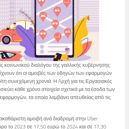
ας κοινωνικού διαλόγου της γαλλικής κυβέρνησης
ίχνουν ότι οι αμοιβές των οδηγών των εφαρμογών
ρίτη συνεχόμενη χρονιά. Η Aρχή για τις Εργασιακές
ιεύει κάθε χρόνο στοιχεία σχετικά με τα έσοδα των
φαρμογών, τα οποία λαμβάνει απευθείας από τις
 η ακαθάριστη αμοιβή ανά διαδρομή στην Uber
ρο το 2023 σε 17,50 ευρώ το 2024 και σε 17,30