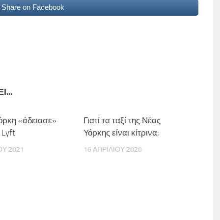
Share on Facebook
...
όρκη «άδειασε»
Γιατί τα ταξί της Νέας
 Lyft
Υόρκης είναι κίτρινα;
ΟΥ 2021
16 ΑΠΡΙΛΊΟΥ 2020