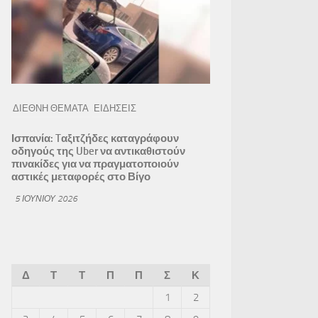
ΔΙΕΘΝΗ ΘΕΜΑΤΑ
ΕΙΔΗΣΕΙΣ
Ισπανία: Tαξιτζήδες καταγράφουν
οδηγούς της Uber να αντικαθιστούν
πινακίδες για να πραγματοποιούν
αστικές μεταφορές στο Βίγο
5 ΙΟΥΝΊΟΥ 2026
Δ
Τ
Τ
Π
Π
Σ
Κ
1
2